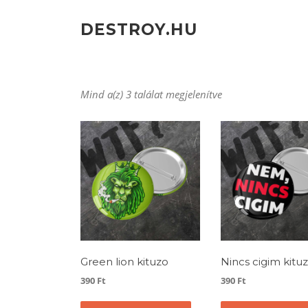
Ugrás
a
DESTROY.HU
tartalomra
Mind a(z) 3 találat megjelenítve
Green lion kituzo
Nincs cigim kitu
390
Ft
390
Ft