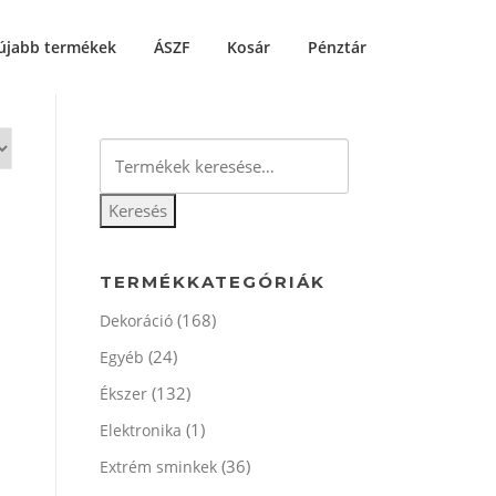
újabb termékek
ÁSZF
Kosár
Pénztár
Keresés
a
következőre:
Keresés
TERMÉKKATEGÓRIÁK
(168)
Dekoráció
(24)
Egyéb
(132)
Ékszer
(1)
Elektronika
(36)
Extrém sminkek