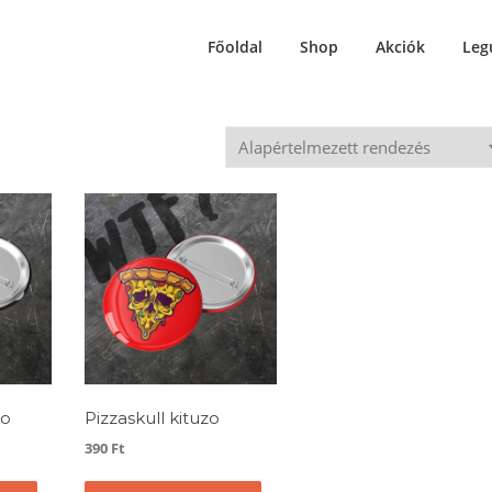
Főoldal
Shop
Akciók
Leg
zo
Pizzaskull kituzo
390
Ft