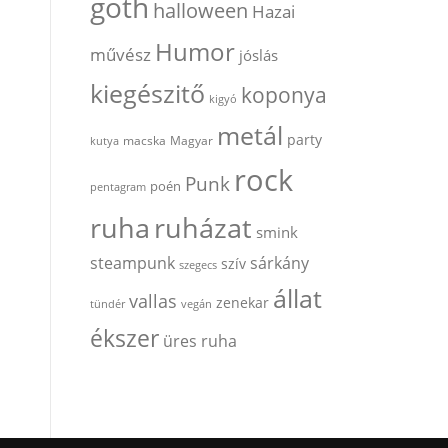
goth
halloween
Hazai
Humor
művész
jóslás
kiegészitő
koponya
kigyó
metál
party
kutya
macska
Magyar
rock
Punk
poén
pentagram
ruha
ruházat
smink
steampunk
sárkány
szív
szegecs
állat
vallas
zenekar
tündér
vegán
ékszer
üres ruha