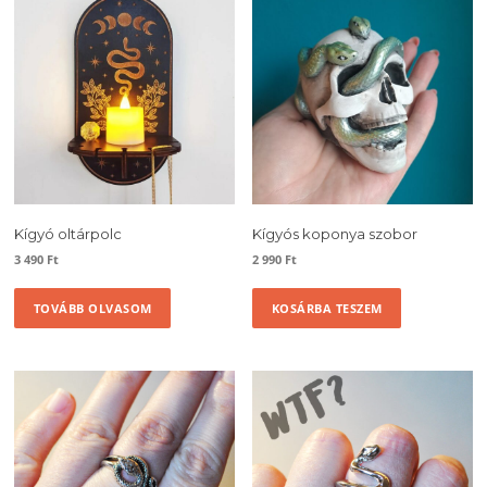
Kígyó oltárpolc
Kígyós koponya szobor
3 490
Ft
2 990
Ft
TOVÁBB OLVASOM
KOSÁRBA TESZEM