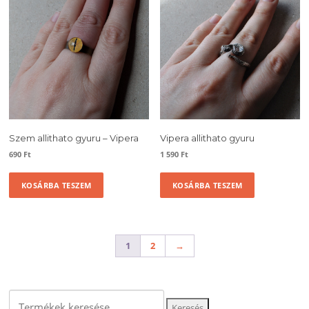
Szem allithato gyuru – Vipera
Vipera allithato gyuru
690
Ft
1 590
Ft
KOSÁRBA TESZEM
KOSÁRBA TESZEM
1
2
→
Keresés
Keresés