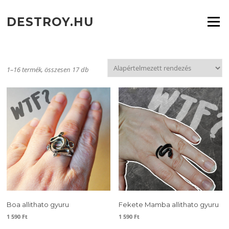
Ugrás
a
DESTROY.HU
Menü
tartalomra
1–16 termék, összesen 17 db
Boa allithato gyuru
Fekete Mamba allithato gyuru
1 590
Ft
1 590
Ft