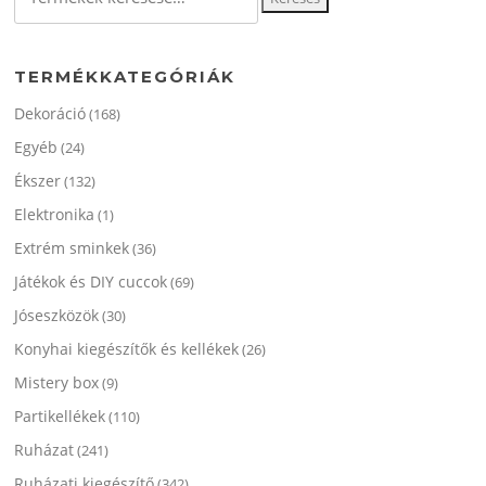
a
következőre:
TERMÉKKATEGÓRIÁK
Dekoráció
(168)
Egyéb
(24)
Ékszer
(132)
Elektronika
(1)
Extrém sminkek
(36)
Játékok és DIY cuccok
(69)
Jóseszközök
(30)
Konyhai kiegészítők és kellékek
(26)
Mistery box
(9)
Partikellékek
(110)
Ruházat
(241)
Ruházati kiegészítő
(342)