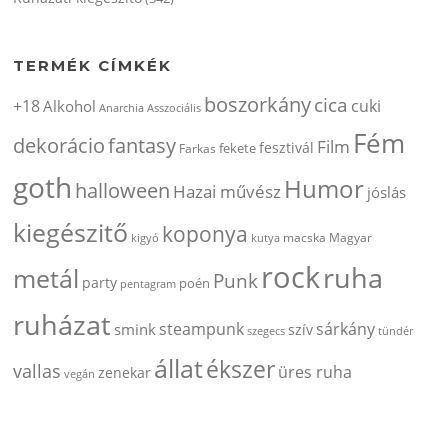
TERMÉK CÍMKÉK
boszorkány
cica
+18
cuki
Alkohol
Anarchia
Asszociális
Fém
dekorácio
fantasy
Film
fesztivál
fekete
Farkas
goth
Humor
halloween
Hazai művész
jóslás
kiegészitő
koponya
kigyó
kutya
macska
Magyar
rock
ruha
metál
Punk
party
poén
pentagram
ruházat
steampunk
sárkány
smink
szív
szegecs
tündér
állat
ékszer
vallas
üres ruha
zenekar
vegán