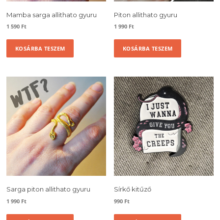
Mamba sarga allithato gyuru
Piton allithato gyuru
1 590
Ft
1 990
Ft
KOSÁRBA TESZEM
KOSÁRBA TESZEM
Sarga piton allithato gyuru
Sírkő kitűző
1 990
Ft
990
Ft