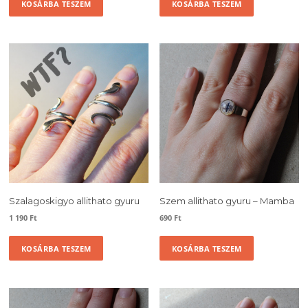
KOSÁRBA TESZEM
KOSÁRBA TESZEM
Szalagoskigyo allithato gyuru
Szem allithato gyuru – Mamba
1 190
Ft
690
Ft
KOSÁRBA TESZEM
KOSÁRBA TESZEM