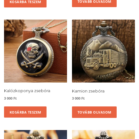
TOVÁBB OLVASOM
KOSÁRBA TESZEM
Kalózkoponya zsebóra
Kamion zsebóra
3 000
Ft
3 000
Ft
KOSÁRBA TESZEM
TOVÁBB OLVASOM