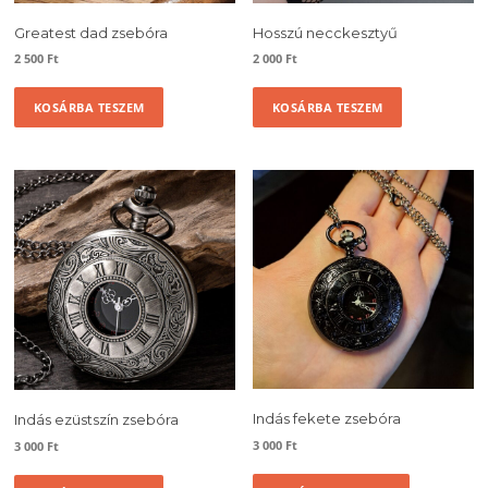
Greatest dad zsebóra
Hosszú necckesztyű
2 500
Ft
2 000
Ft
KOSÁRBA TESZEM
KOSÁRBA TESZEM
Indás fekete zsebóra
Indás ezüstszín zsebóra
3 000
Ft
3 000
Ft