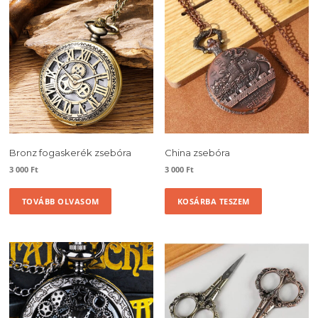
Bronz fogaskerék zsebóra
China zsebóra
3 000
Ft
3 000
Ft
TOVÁBB OLVASOM
KOSÁRBA TESZEM