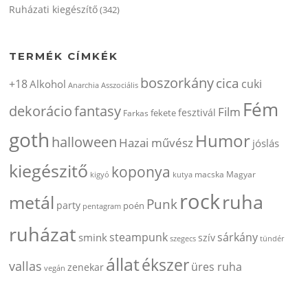
Ruházati kiegészítő
(342)
TERMÉK CÍMKÉK
boszorkány
cica
+18
cuki
Alkohol
Anarchia
Asszociális
Fém
dekorácio
fantasy
Film
fesztivál
fekete
Farkas
goth
Humor
halloween
Hazai művész
jóslás
kiegészitő
koponya
kigyó
kutya
macska
Magyar
rock
ruha
metál
Punk
party
poén
pentagram
ruházat
steampunk
sárkány
smink
szív
szegecs
tündér
állat
ékszer
vallas
üres ruha
zenekar
vegán