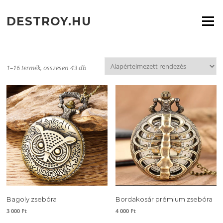
Ugrás
a
DESTROY.HU
Menü
tartalomra
1–16 termék, összesen 43 db
Bagoly zsebóra
Bordakosár prémium zsebóra
3 000
Ft
4 000
Ft