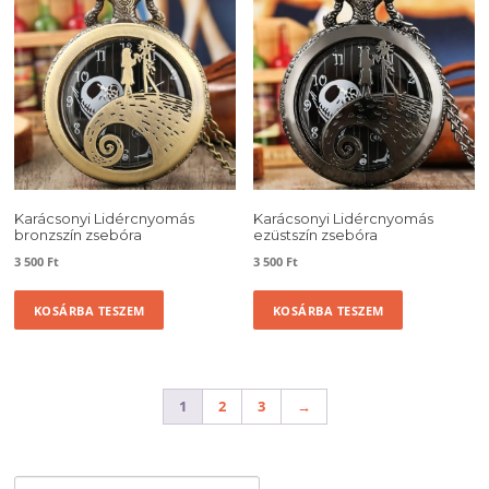
Karácsonyi Lidércnyomás
Karácsonyi Lidércnyomás
bronzszín zsebóra
ezüstszín zsebóra
3 500
Ft
3 500
Ft
KOSÁRBA TESZEM
KOSÁRBA TESZEM
1
2
3
→
Keresés