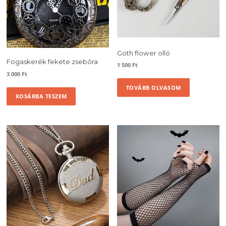
Goth flower olló
Fogaskerék fekete zsebóra
1 500
Ft
3 000
Ft
TOVÁBB OLVASOM
KOSÁRBA TESZEM