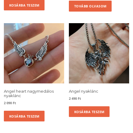
KOSÁRBA TESZEM
TOVÁBB OLVASOM
Angel heart nagymedálos
Angel nyaklánc
nyaklánc
2 490
Ft
2 090
Ft
KOSÁRBA TESZEM
KOSÁRBA TESZEM