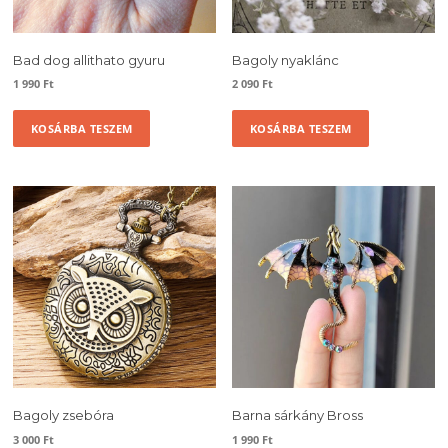
Bad dog allithato gyuru
Bagoly nyaklánc
1 990
Ft
2 090
Ft
KOSÁRBA TESZEM
KOSÁRBA TESZEM
Bagoly zsebóra
Barna sárkány Bross
3 000
Ft
1 990
Ft