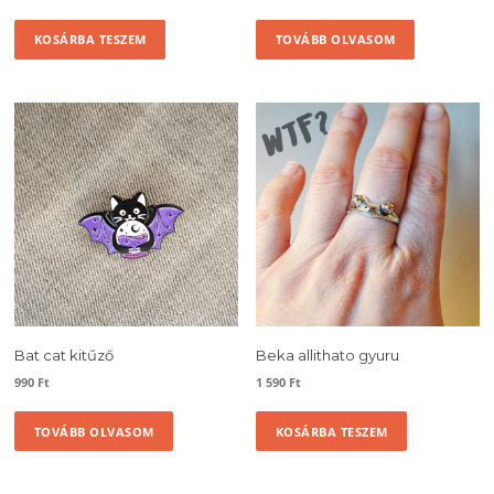
KOSÁRBA TESZEM
TOVÁBB OLVASOM
Bat cat kitűző
Beka allithato gyuru
990
Ft
1 590
Ft
TOVÁBB OLVASOM
KOSÁRBA TESZEM