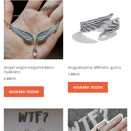
Angel wigns nagymedálos
Angyalszárny állítható gyűrű
nyaklánc
1 490
Ft
2 490
Ft
KOSÁRBA TESZEM
KOSÁRBA TESZEM