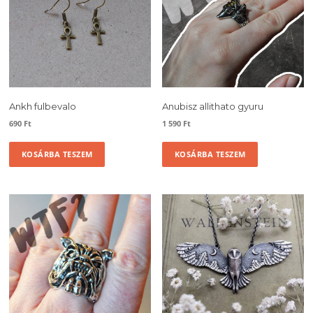
Ankh fulbevalo
Anubisz allithato gyuru
690
Ft
1 590
Ft
KOSÁRBA TESZEM
KOSÁRBA TESZEM