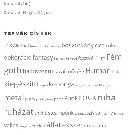
Ruházat
(241)
Ruházati kiegészítő
(342)
TERMÉK CÍMKÉK
boszorkány
cica
+18
cuki
Alkohol
Anarchia
Asszociális
Fém
dekorácio
fantasy
Film
fesztivál
fekete
Farkas
goth
Humor
halloween
Hazai művész
jóslás
kiegészitő
koponya
kigyó
kutya
macska
Magyar
rock
ruha
metál
Punk
party
poén
pentagram
ruházat
steampunk
sárkány
smink
szív
szegecs
tündér
állat
ékszer
vallas
üres ruha
zenekar
vegán