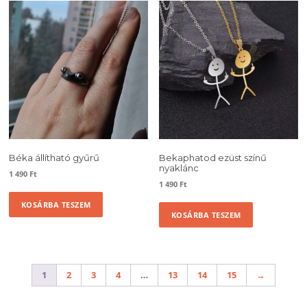
Béka állítható gyűrű
Bekaphatod ezüst színű
nyaklánc
1 490
Ft
1 490
Ft
KOSÁRBA TESZEM
KOSÁRBA TESZEM
1
2
3
4
…
13
14
15
→