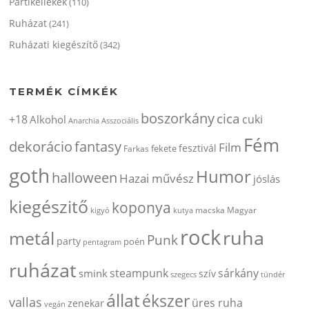
Partikellékek
(110)
Ruházat
(241)
Ruházati kiegészítő
(342)
TERMÉK CÍMKÉK
boszorkány
cica
+18
cuki
Alkohol
Anarchia
Asszociális
Fém
dekorácio
fantasy
Film
fesztivál
fekete
Farkas
goth
Humor
halloween
Hazai művész
jóslás
kiegészitő
koponya
kigyó
kutya
macska
Magyar
rock
ruha
metál
Punk
party
poén
pentagram
ruházat
steampunk
sárkány
smink
szív
szegecs
tündér
állat
ékszer
vallas
üres ruha
zenekar
vegán