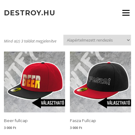
Ugrás
a
DESTROY.HU
Menü
tartalomra
Mind a(z) 3 találat megjelenítve
Beer fullcap
Fasza Fullcap
3 000
Ft
3 000
Ft