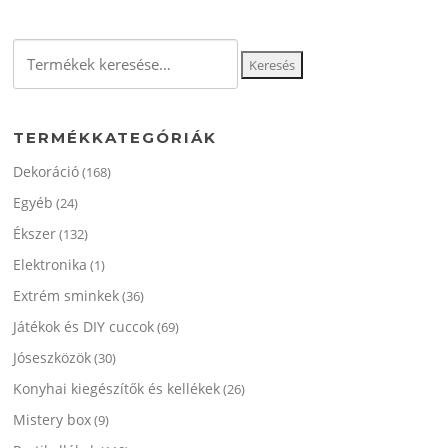
van.
A
Keresés
változatok
Keresés
a
a
következőre:
termékoldalon
választhatók
TERMÉKKATEGÓRIÁK
ki
Dekoráció
(168)
Egyéb
(24)
Ékszer
(132)
Elektronika
(1)
Extrém sminkek
(36)
Játékok és DIY cuccok
(69)
Jóseszközök
(30)
Konyhai kiegészítők és kellékek
(26)
Mistery box
(9)