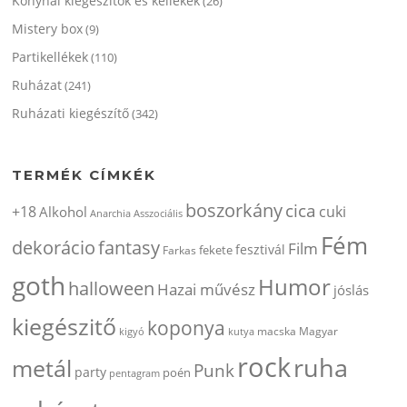
Konyhai kiegészítők és kellékek
(26)
Mistery box
(9)
Partikellékek
(110)
Ruházat
(241)
Ruházati kiegészítő
(342)
TERMÉK CÍMKÉK
boszorkány
cica
+18
cuki
Alkohol
Anarchia
Asszociális
Fém
dekorácio
fantasy
Film
fesztivál
fekete
Farkas
goth
Humor
halloween
Hazai művész
jóslás
kiegészitő
koponya
kigyó
kutya
macska
Magyar
rock
ruha
metál
Punk
party
poén
pentagram