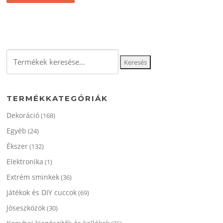
990 Ft.
690 Ft.
Keresés
Keresés
a
következőre:
TERMÉKKATEGÓRIÁK
Dekoráció
(168)
Egyéb
(24)
Ékszer
(132)
Elektronika
(1)
Extrém sminkek
(36)
Játékok és DIY cuccok
(69)
Jóseszközök
(30)