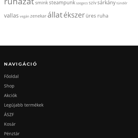
ruházat
steampunk
sárkány
smink
szív
szegecs
tündér
állat
ékszer
vallas
üres ruha
zenekar
vegán
NAVIGÁCIÓ
Főoldal
Shop
Akciók
Legújabb termékek
ÁSZF
Kosár
Pénztár