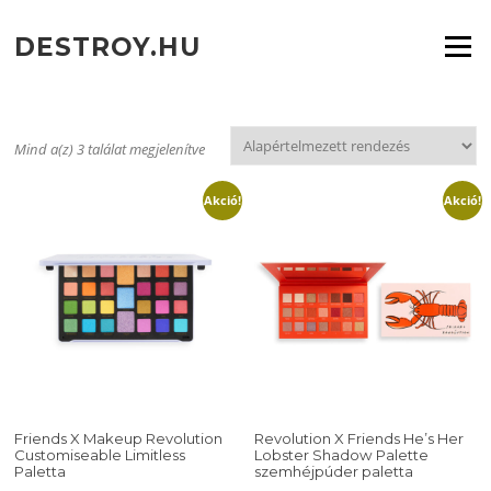
Ugrás
a
DESTROY.HU
Menü
tartalomra
Mind a(z) 3 találat megjelenítve
Akció!
Akció!
Friends X Makeup Revolution
Revolution X Friends He’s Her
Customiseable Limitless
Lobster Shadow Palette
Paletta
szemhéjpúder paletta