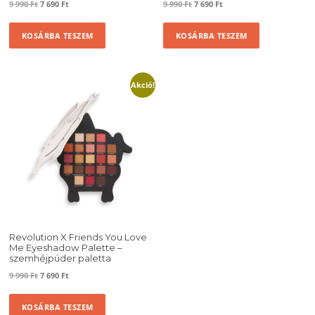
Original
Current
Original
Current
9 990
Ft
7 690
Ft
9 990
Ft
7 690
Ft
price
price
price
price
was:
is:
was:
is:
KOSÁRBA TESZEM
KOSÁRBA TESZEM
9
7
9
7
990 Ft.
690 Ft.
990 Ft.
690 Ft.
Akció!
Revolution X Friends You Love
Me Eyeshadow Palette –
szemhéjpúder paletta
Original
Current
9 990
Ft
7 690
Ft
price
price
was:
is:
KOSÁRBA TESZEM
9
7