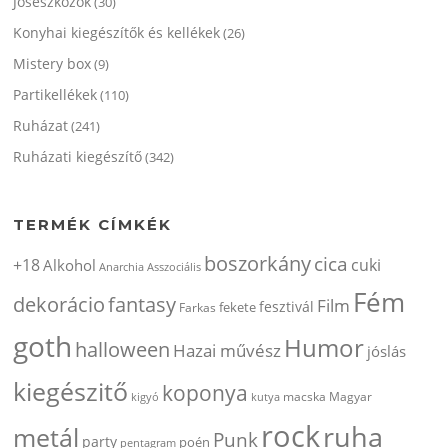
Jóseszközök
(30)
Konyhai kiegészítők és kellékek
(26)
Mistery box
(9)
Partikellékek
(110)
Ruházat
(241)
Ruházati kiegészítő
(342)
TERMÉK CÍMKÉK
boszorkány
cica
+18
cuki
Alkohol
Anarchia
Asszociális
Fém
dekorácio
fantasy
Film
fesztivál
fekete
Farkas
goth
Humor
halloween
Hazai művész
jóslás
kiegészitő
koponya
kigyó
kutya
macska
Magyar
rock
ruha
metál
Punk
party
poén
pentagram