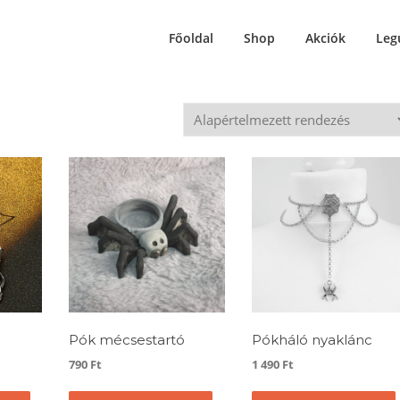
Főoldal
Shop
Akciók
Leg
Pók mécsestartó
Pókháló nyaklánc
790
Ft
1 490
Ft