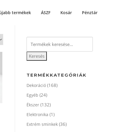
újabb termékek
ÁSZF
Kosár
Pénztár
Keresés
a
következőre:
Keresés
TERMÉKKATEGÓRIÁK
(168)
Dekoráció
(24)
Egyéb
(132)
Ékszer
(1)
Elektronika
(36)
Extrém sminkek