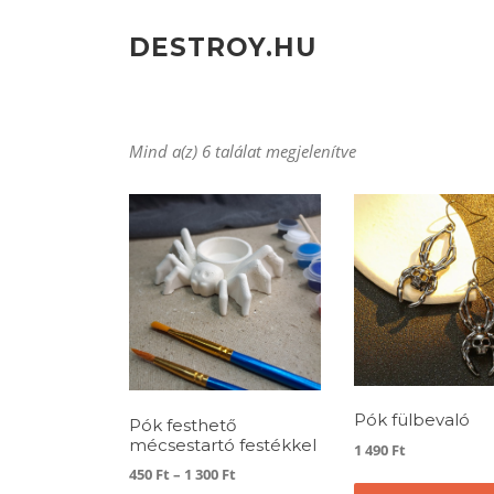
Ugrás
a
DESTROY.HU
tartalomra
Mind a(z) 6 találat megjelenítve
Pók fülbevaló
Pók festhető
mécsestartó festékkel
1 490
Ft
Ártartomány:
450
Ft
–
1 300
Ft