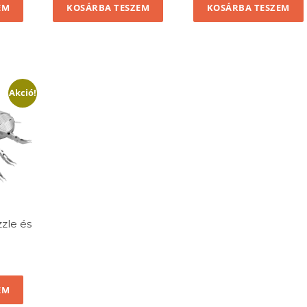
EM
KOSÁRBA TESZEM
KOSÁRBA TESZEM
Akció!
zle és
ent
e
EM