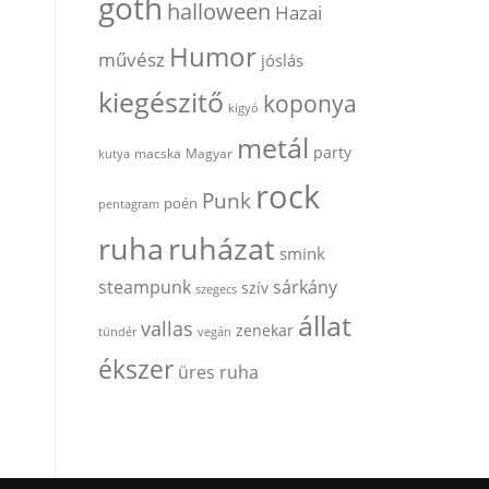
goth
halloween
Hazai
Humor
művész
jóslás
kiegészitő
koponya
kigyó
metál
party
kutya
macska
Magyar
rock
Punk
poén
pentagram
ruha
ruházat
smink
steampunk
sárkány
szív
szegecs
állat
vallas
zenekar
tündér
vegán
ékszer
üres ruha