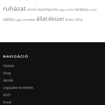
ruházat
steampunk
sárkány
smink
szív
szegecs
tündér
állat
ékszer
vallas
üres ruha
zenekar
vegán
NAVIGÁCIÓ
Főoldal
Shop
Akciók
Legújabb termékek
ÁSZF
Kosár