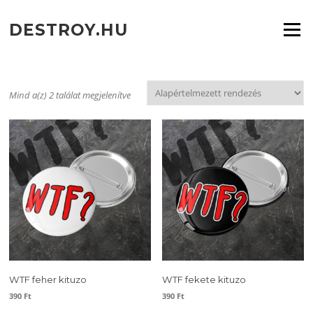
Ugrás
a
DESTROY.HU
Menü
tartalomra
Mind a(z) 2 találat megjelenítve
WTF feher kituzo
WTF fekete kituzo
390
Ft
390
Ft