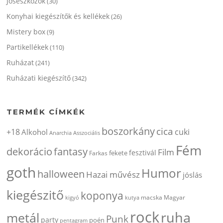
Jóseszközök
(30)
Konyhai kiegészítők és kellékek
(26)
Mistery box
(9)
Partikellékek
(110)
Ruházat
(241)
Ruházati kiegészítő
(342)
TERMÉK CÍMKÉK
boszorkány
cica
+18
cuki
Alkohol
Anarchia
Asszociális
Fém
dekorácio
fantasy
Film
fesztivál
fekete
Farkas
goth
Humor
halloween
Hazai művész
jóslás
kiegészitő
koponya
kigyó
kutya
macska
Magyar
rock
ruha
metál
Punk
party
poén
pentagram