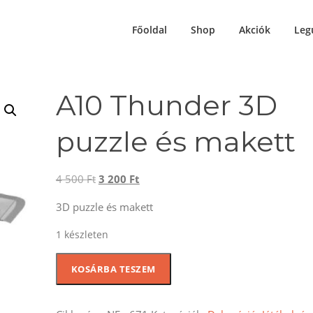
Főoldal
Shop
Akciók
Leg
A10 Thunder 3D
puzzle és makett
Original
Current
4 500
Ft
3 200
Ft
price
price
3D puzzle és makett
was:
is:
4
3
1 készleten
500 Ft.
200 Ft.
A10
KOSÁRBA TESZEM
Thunder
3D