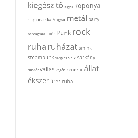
kiegészitő
koponya
kigyó
metál
party
kutya
macska
Magyar
rock
Punk
poén
pentagram
ruha
ruházat
smink
steampunk
sárkány
szív
szegecs
állat
vallas
zenekar
tündér
vegán
ékszer
üres ruha