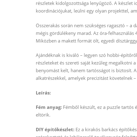
részletek kidolgozottsága lenyűgöző. A készlet i
koordinációjukat, leülni egy olyan projekttel, am
Összerakás során nem szükséges ragasztó – a dar
mégis gördülékeny marad. Az óra-felhasználás 4–6
Miközben a makett formát ölt, egyedi dísztárggyá
Ajándéknak is kiváló – legyen szó hobbi-építőről
részleteket és szereti saját kezűleg megalkotni
benyomást kelt, hanem tartósságot is biztosít. 
alkatrészekkel, amelyek precizitást követelnek – e
Leírás:
Fém anyag:
Fémből készült, ez a puzzle tartós 
eltörik.
DIY építőkészlet:
Ez a kirakós barkács építőkész
szórakoztató és lebilincselő tevékenység felnőt