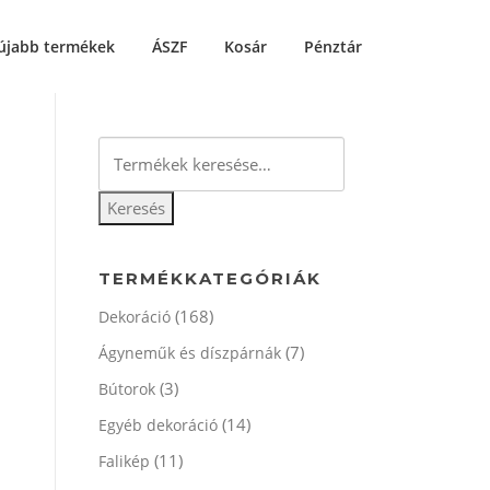
újabb termékek
ÁSZF
Kosár
Pénztár
Keresés
a
következőre:
Keresés
TERMÉKKATEGÓRIÁK
(168)
Dekoráció
(7)
Ágyneműk és díszpárnák
(3)
Bútorok
(14)
Egyéb dekoráció
(11)
Falikép