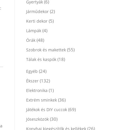
(6)
Gyertyák
:
(2)
Járműdekor
(5)
Kerti dekor
(4)
Lámpák
(48)
Órák
(55)
Szobrok és makettek
(18)
Tálak és kaspók
(24)
Egyéb
(132)
Ékszer
(1)
Elektronika
(36)
Extrém sminkek
(69)
Játékok és DIY cuccok
(30)
Jóseszközök
 a
(26)
Konyhai kiegészítők és kellékek