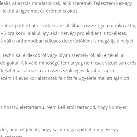
deális választás mindazoknak, akik szeretnék fejleszteni kéz-agy
i leköti a figyelmet és örömet is okoz.
abok pattintható csatlakozással állnak össze, így a munka aktív,
 óra körül alakul, így akár hétvégi projektként is tökéletes.
 válik: otthonodban stílusos dekorációként is megállja a helyét.
, technikai érdekődről vagy olyan személyről, aki értékeli a
 a dolgokat. A kiváló minőségű fém anyag nem csak vizuálisan erős
A készlet tartalmazza az összes szükséges darabot, apró
zért 14 éves kor alatt csak felnőtt felügyelete mellett ajánlott.
és hosszú élettartamú. Nem kell attól tartanod, hogy könnyen
let, ami azt jelenti, hogy saját maga építheti meg. Ez egy
tek számára.