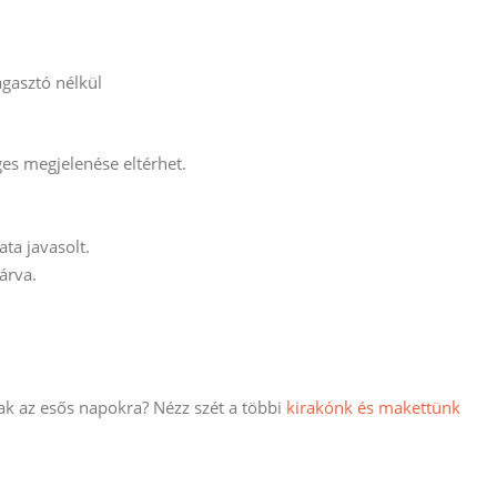
agasztó nélkül
ges megjelenése eltérhet.
ta javasolt.
árva.
ak az esős napokra? Nézz szét a többi
kirakónk és makettünk