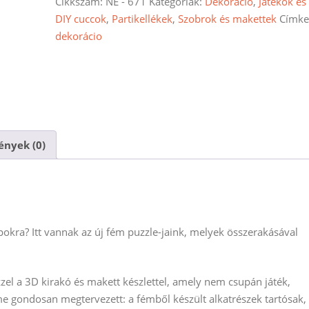
puzzle
Cikkszám:
NE - 671
Kategóriák:
Dekoráció
,
Játékok és
és
DIY cuccok
,
Partikellékek
,
Szobrok és makettek
Címke
makett
dekorácio
mennyiség
nyek (0)
apokra? Itt vannak az új fém puzzle-jaink, melyek összerakásával
ezzel a 3D kirakó és makett készlettel, amely nem csupán játék,
e gondosan megtervezett: a fémből készült alkatrészek tartósak,