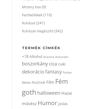
(9)
Mistery box
(110)
Partikellékek
(241)
Ruházat
(342)
Ruházati kiegészítő
TERMÉK CÍMKÉK
+18
Alkohol
Anarchia
Asszociális
boszorkány
cica
cuki
dekorácio
fantasy
Farkas
Fém
Film
fesztivál
fekete
goth
halloween
Hazai
Humor
művész
jóslás