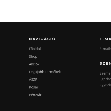
NAVIGÁCIÓ
E-MA
Főoldal
E-mail
Shop
SZE
Akciók
Legújabb termékek
Személ
Egerbe
ÁSZF
egyezt
Kosár
Pénztár