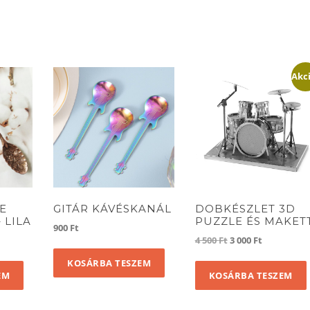
Akc
E
GITÁR KÁVÉSKANÁL
DOBKÉSZLET 3D
 LILA
PUZZLE ÉS MAKET
900
Ft
Original
Current
4 500
Ft
3 000
Ft
price
price
KOSÁRBA TESZEM
was:
is:
EM
KOSÁRBA TESZEM
4
3
500 Ft.
000 Ft.