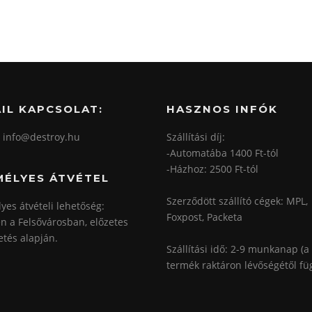
IL KAPCSOLAT:
HASZNOS INFÓK
: info@destroy.hu
Szállítási díj:
-Automatába 1400 Ft-tól
-Házhoz: 2500 Ft-tól
MÉLYES ÁTVÉTEL
Szerződött szállító cégek: MPL,
yes átvételi lehetőség:
Foxpost, Packeta
n a Felsővárosban, előzetes
etés alapján.
Szállítási idő: 2-9 munkanap (a
termék raktáron lévőségétől fü