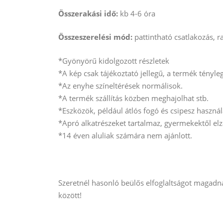
Összerakási idő:
kb 4-6 óra
Összeszerelési mód:
pattintható csatlakozás, r
*Gyönyörű kidolgozott részletek
*A kép csak tájékoztató jellegű, a termék tényle
*Az enyhe színeltérések normálisok.
*A termék szállítás közben meghajolhat stb.
*Eszközök, például átlós fogó és csipesz használa
*Apró alkatrészeket tartalmaz, gyermekektől elz
*14 éven aluliak számára nem ajánlott.
Szeretnél hasonló beülős elfoglaltságot magadn
között!