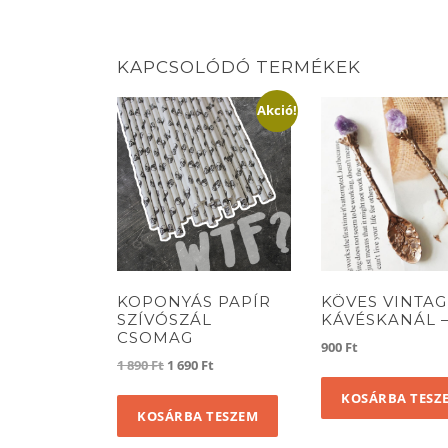
KAPCSOLÓDÓ TERMÉKEK
Akció!
KOPONYÁS PAPÍR
KÖVES VINTAG
SZÍVÓSZÁL
KÁVÉSKANÁL –
CSOMAG
900
Ft
Original
Current
1 890
Ft
1 690
Ft
price
price
KOSÁRBA TESZ
was:
is:
KOSÁRBA TESZEM
1
1
890 Ft.
690 Ft.