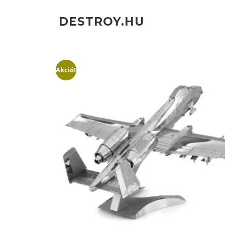
Ugrás
a
DESTROY.HU
tartalomra
Akció!