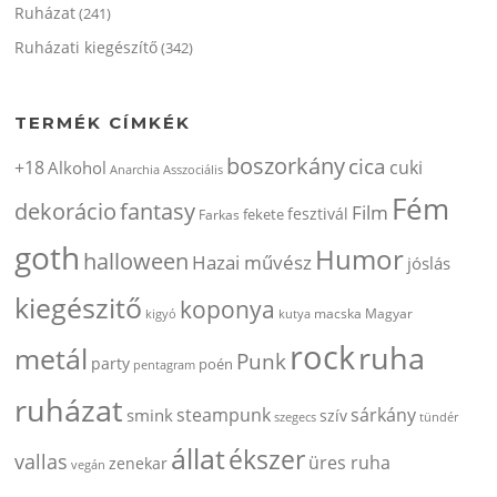
Ruházat
(241)
Ruházati kiegészítő
(342)
TERMÉK CÍMKÉK
boszorkány
cica
+18
cuki
Alkohol
Anarchia
Asszociális
Fém
dekorácio
fantasy
Film
fesztivál
fekete
Farkas
goth
Humor
halloween
Hazai művész
jóslás
kiegészitő
koponya
kigyó
kutya
macska
Magyar
rock
ruha
metál
Punk
party
poén
pentagram
ruházat
steampunk
sárkány
smink
szív
szegecs
tündér
állat
ékszer
vallas
üres ruha
zenekar
vegán