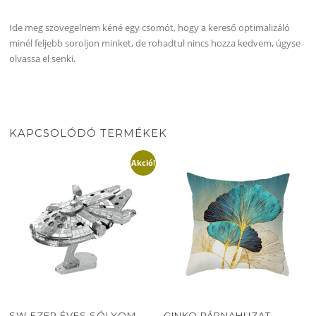
Ide meg szövegelnem kéné egy csomót, hogy a kereső optimalizáló
minél feljebb soroljon minket, de rohadtul nincs hozza kedvem, úgyse
olvassa el senki.
KAPCSOLÓDÓ TERMÉKEK
Akció!
SW EZER ÉVES SÓLYOM
GINKO PÁRNAHUZAT