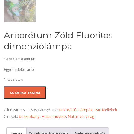
Arborétum Zöld Fluoritos
dimenziólámpa
Original
Current
14 900
Ft
9 900
Ft
price
price
Egyedi dekoráció
was:
is:
14
9
1 készleten
900 Ft.
900 Ft.
Arborétum
KOSÁRBA TESZEM
Zöld
Fluoritos
dimenziólámpa
Cikkszám:
NE - 605
Kategóriák:
Dekoráció
,
Lámpák
,
Partikellékek
mennyiség
Címkék:
boszorkány
,
Hazai művész
,
Natúr kő
,
virág
Leírás
További információk
Vélemények (0)