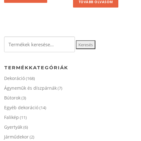
TOVÁBB OLVASOM
4
3
500 Ft.
000 Ft.
Keresés
Keresés
a
következőre:
TERMÉKKATEGÓRIÁK
Dekoráció
(168)
Ágyneműk és díszpárnák
(7)
Bútorok
(3)
Egyéb dekoráció
(14)
Falikép
(11)
Gyertyák
(6)
Járműdekor
(2)