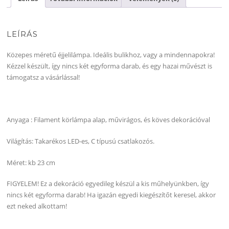
LEÍRÁS
Közepes méretű éjjelilámpa. Ideális bulikhoz, vagy a mindennapokra!
Kézzel készült, így nincs két egyforma darab, és egy hazai művészt is
támogatsz a vásárlással!
Anyaga : Filament körlámpa alap, művirágos, és köves dekorációval
Világítás: Takarékos LED-es, C típusú csatlakozós.
Méret: kb 23 cm
FIGYELEM! Ez a dekoráció egyedileg készül a kis műhelyünkben, így
nincs két egyforma darab! Ha igazán egyedi kiegészítőt keresel, akkor
ezt neked alkottam!