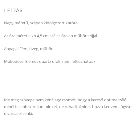
LEÍRÁS
Nagy méretű, szépen kidolgozott karóra.
Az óra mérete: kb 4,5 cm széles óralap műbőr szíjjal
Anyaga: Fém, üveg, műbőr
Működése: Elemes quartz órák, nem felhúzhatóak.
Ide meg szövegelnem kéné egy csomót, hogy a kereső optimalizáló
minél feljebb soroljon minket, de rohadtul nincs hozza kedvem, úgyse
olvassa el senki.