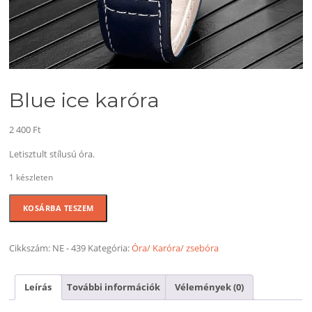
Blue ice karóra
2 400
Ft
Letisztult stílusú óra.
1 készleten
Blue
KOSÁRBA TESZEM
ice
karóra
mennyiség
Cikkszám:
NE - 439
Kategória:
Óra/ Karóra/ zsebóra
Leírás
További információk
Vélemények (0)