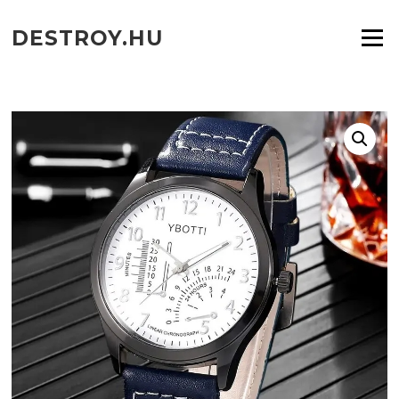
Ugrás
a
DESTROY.HU
Menü
tartalomra