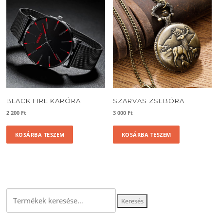
BLACK FIRE KARÓRA
SZARVAS ZSEBÓRA
2 200
Ft
3 000
Ft
KOSÁRBA TESZEM
KOSÁRBA TESZEM
Keresés
Keresés
a
következőre: