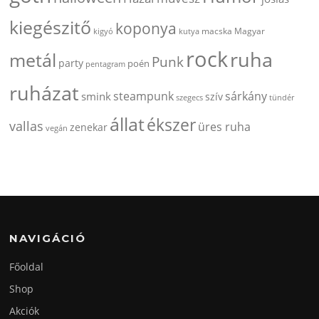
kiegészitő
koponya
kigyó
kutya
macska
Magyar
rock
ruha
metál
Punk
party
poén
pentagram
ruházat
steampunk
sárkány
smink
szív
szegecs
tündér
állat
ékszer
vallas
üres ruha
zenekar
vegán
NAVIGÁCIÓ
Főoldal
Shop
Akciók