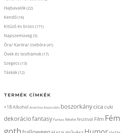
Hajbavalók
(22)
Kendő
(16)
Kitűző és bross
(171)
Napszemüveg
(5)
Óra/ Karóra/ zsebóra
(41)
Övek és testhámok
(17)
Szegecs
(13)
Táskák
(12)
TERMÉK CÍMKÉK
boszorkány
cica
+18
cuki
Alkohol
Anarchia
Asszociális
Fém
dekorácio
fantasy
Film
fesztivál
fekete
Farkas
goth
Humor
halloween
Hazai művész
jóslás