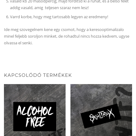
vasald kb 20 masodpercig, majd forditsd ki a ruhat, es a belso felet
addig vasald, amig teljesen szaraz nem lesz!
Varrd korbe, hogy meg tartosabb legyen az eredmeny!
Ide meg szovegelnem kene egy csomot, hogy a keresooptimalizalo
minel feljebb soroljon minket, de rohadtul nincs hozza kedvem, ugyse
olvassa el senki.
KAPCSOLÓDÓ TERMÉKEK