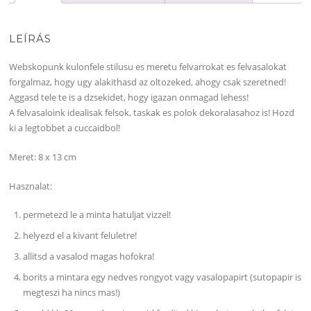
LEÍRÁS
Webskopunk kulonfele stilusu es meretu felvarrokat es felvasalokat
forgalmaz, hogy ugy alakithasd az oltozeked, ahogy csak szeretned!
Aggasd tele te is a dzsekidet, hogy igazan onmagad lehess!
A felvasaloink idealisak felsok, taskak es polok dekoralasahoz is! Hozd
ki a legtobbet a cuccaidbol!
Meret: 8 x 13 cm
Hasznalat:
permetezd le a minta hatuljat vizzel!
helyezd el a kivant feluletre!
allitsd a vasalod magas hofokra!
borits a mintara egy nedves rongyot vagy vasalopapirt (sutopapir is
megteszi ha nincs mas!)