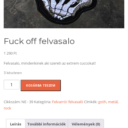
Fuck off felvasalo
1 290
Ft
Felvasalo, mindenkinek aki szereti az extrem cuccokat!
3 készleten
Fuck
KOSÁRBA TESZEM
off
felvasalo
mennyiség
Cikkszám:
NE - 39
Kategória:
Felvarró/ felvasaló
Címkék:
goth
,
metál
,
rock
Leírás
További információk
Vélemények (0)