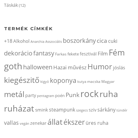
Táskák
(12)
TERMÉK CÍMKÉK
boszorkány
cica
+18
cuki
Alkohol
Anarchia
Asszociális
Fém
dekorácio
fantasy
Film
fesztivál
fekete
Farkas
goth
Humor
halloween
Hazai művész
jóslás
kiegészitő
koponya
kigyó
kutya
macska
Magyar
rock
ruha
metál
Punk
party
poén
pentagram
ruházat
steampunk
sárkány
smink
szív
szegecs
tündér
állat
ékszer
vallas
üres ruha
zenekar
vegán