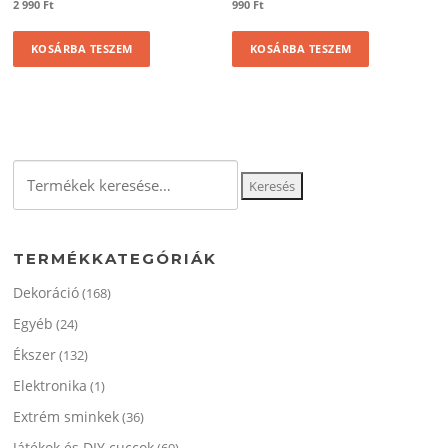
2 990
Ft
990
Ft
KOSÁRBA TESZEM
KOSÁRBA TESZEM
Keresés
Keresés
a
következőre:
TERMÉKKATEGÓRIÁK
Dekoráció
(168)
Egyéb
(24)
Ékszer
(132)
Elektronika
(1)
Extrém sminkek
(36)
Játékok és DIY cuccok
(69)