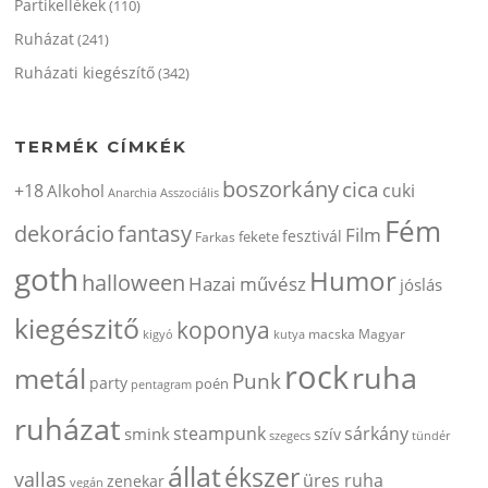
Partikellékek
(110)
Ruházat
(241)
Ruházati kiegészítő
(342)
TERMÉK CÍMKÉK
boszorkány
cica
+18
cuki
Alkohol
Anarchia
Asszociális
Fém
dekorácio
fantasy
Film
fesztivál
fekete
Farkas
goth
Humor
halloween
Hazai művész
jóslás
kiegészitő
koponya
kigyó
kutya
macska
Magyar
rock
ruha
metál
Punk
party
poén
pentagram
ruházat
steampunk
sárkány
smink
szív
szegecs
tündér
állat
ékszer
vallas
üres ruha
zenekar
vegán