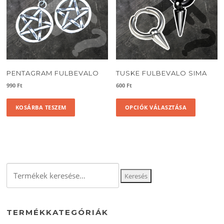
PENTAGRAM FULBEVALO
TUSKE FULBEVALO SIMA
990
Ft
600
Ft
Ennek
KOSÁRBA TESZEM
OPCIÓK VÁLASZTÁSA
a
termékne
több
variációja
van.
A
Keresés
változato
Keresés
a
a
következőre:
termékol
választha
TERMÉKKATEGÓRIÁK
ki