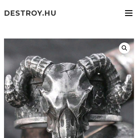
Ugrás
a
DESTROY.HU
Menü
tartalomra