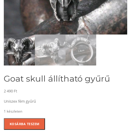
Goat skull állítható gyűrű
2 490
Ft
Uniszex fém gyűrű
1 készleten
Goat
KOSÁRBA TESZEM
skull