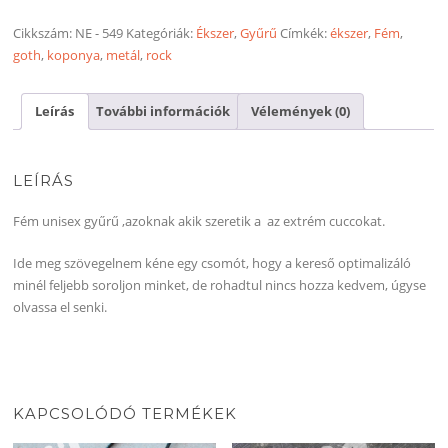
állítható
gyűrű
Cikkszám:
NE - 549
Kategóriák:
Ékszer
,
Gyűrű
Címkék:
ékszer
,
Fém
,
mennyiség
goth
,
koponya
,
metál
,
rock
Leírás
További információk
Vélemények (0)
LEÍRÁS
Fém unisex gyűrű ,azoknak akik szeretik a az extrém cuccokat.
Ide meg szövegelnem kéne egy csomót, hogy a kereső optimalizáló
minél feljebb soroljon minket, de rohadtul nincs hozza kedvem, úgyse
olvassa el senki.
KAPCSOLÓDÓ TERMÉKEK