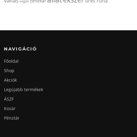
vallas
üres ruha
zenekar
vegán
NAVIGÁCIÓ
Főoldal
Shop
Akciók
Legújabb termékek
ÁSZF
Kosár
Pénztár