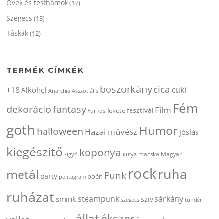
Övek és testhámok
(17)
Szegecs
(13)
Táskák
(12)
TERMÉK CÍMKÉK
boszorkány
cica
+18
cuki
Alkohol
Anarchia
Asszociális
Fém
dekorácio
fantasy
Film
fesztivál
fekete
Farkas
goth
Humor
halloween
Hazai művész
jóslás
kiegészitő
koponya
kigyó
kutya
macska
Magyar
rock
ruha
metál
Punk
party
poén
pentagram
ruházat
steampunk
sárkány
smink
szív
szegecs
tündér
állat
ékszer