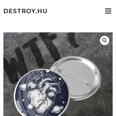
Ugrás
a
DESTROY.HU
Menü
tartalomra