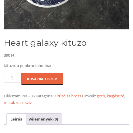
Heart galaxy kituzo
390
Ft
Kituzo. a punkrockshopban!
Heart
KOSÁRBA TESZEM
galaxy
kituzo
mennyiség
Cikkszám:
NK - 35
Kategória:
Kitűző és bross
Címkék:
goth
,
kiegészitő
,
metál
,
rock
,
szív
Leírás
Vélemények (0)