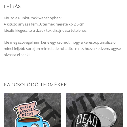
LEÍRÁS
Kituzo a Punk&Rock webshopban!
A kituzo anyaga fem. A termek merete kb 2,5 cm.
Idealis kiegeszito a dzsekitek dizajnossa tetelehez!
Ide meg szovegelnem kene egy csomot, hogy a keresooptimalizalo
minel feljebb soroljon minket, de rohadtul nincs hozza kedvem, ugyse
olvassa el senki.
KAPCSOLÓDÓ TERMÉKEK