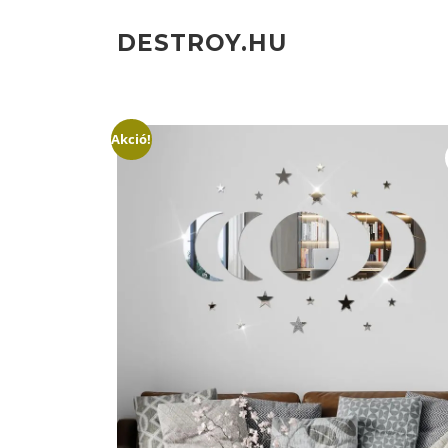
Ugrás
a
DESTROY.HU
tartalomra
Akció!