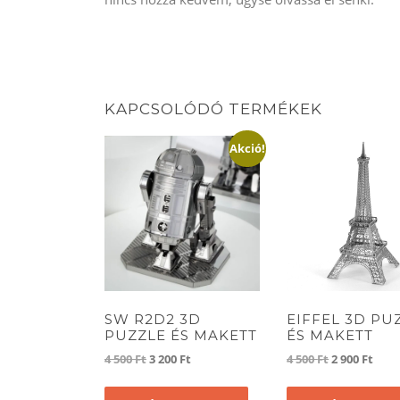
KAPCSOLÓDÓ TERMÉKEK
Akció!
SW R2D2 3D
EIFFEL 3D PU
PUZZLE ÉS MAKETT
ÉS MAKETT
Original
Current
Original
Curr
4 500
Ft
3 200
Ft
4 500
Ft
2 900
Ft
price
price
price
pric
was:
is:
was:
is: