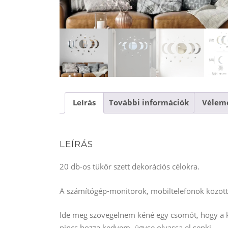
Leírás
További információk
Vélemé
LEÍRÁS
20 db-os tükör szett dekorációs célokra.
A számítógép-monitorok, mobiltelefonok közötti 
Ide meg szövegelnem kéné egy csomót, hogy a ke
nincs hozza kedvem, úgyse olvassa el senki.