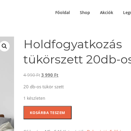
Főoldal
Shop
Akciók
Leg
Holdfogyatkozás
tükörszett 20db-o
Original
Current
4 990
Ft
3 990
Ft
price
price
20 db-os tükör szett
was:
is:
4
3
1 készleten
990 Ft.
990 Ft.
Holdfogyatkozás
KOSÁRBA TESZEM
tükörszett
20db-