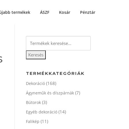
újabb termékek
ÁSZF
Kosár
Pénztár
Keresés
a
következőre:
s
Keresés
TERMÉKKATEGÓRIÁK
(168)
Dekoráció
(7)
Ágyneműk és díszpárnák
(3)
Bútorok
(14)
Egyéb dekoráció
(11)
Falikép