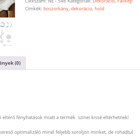
os
Cikkszám:
NE - 546
Kategóriák:
Dekoráció
,
Falikép
mennyiség
Címkék:
boszorkány
,
dekorácio
,
hold
nyek (0)
eltérő fényhatások miatt a termék színei kissé eltérhetnek!
reső optimalizáló minél feljebb soroljon minket, de rohadtul