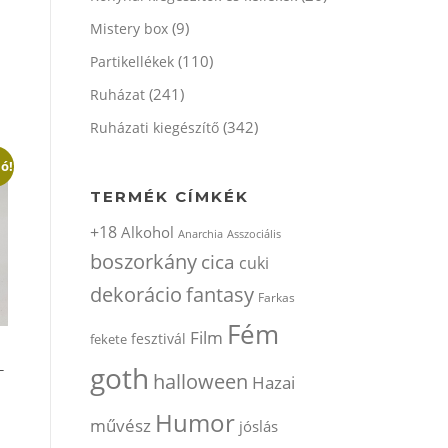
(9)
Mistery box
(110)
Partikellékek
(241)
Ruházat
(342)
Ruházati kiegészítő
ió!
TERMÉK CÍMKÉK
+18
Alkohol
Anarchia
Asszociális
boszorkány
cica
cuki
dekorácio
fantasy
Farkas
Fém
Film
fesztivál
fekete
goth
T
halloween
Hazai
Humor
művész
jóslás