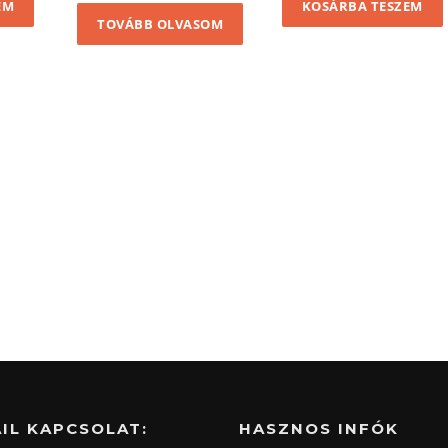
EM
KOSÁRBA TESZEM
4
2
TOVÁBB OLVASOM
t.
500 Ft.
800 Ft.
IL KAPCSOLAT:
HASZNOS INFÓK