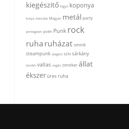
kiegészitő
koponya
kigyó
metál
party
kutya
macska
Magyar
rock
Punk
poén
pentagram
ruha
ruházat
smink
steampunk
sárkány
szív
szegecs
állat
vallas
zenekar
tündér
vegán
ékszer
üres ruha