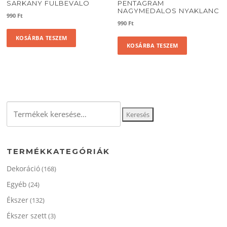
SARKANY FULBEVALO
PENTAGRAM
NAGYMEDALOS NYAKLANC
990
Ft
990
Ft
KOSÁRBA TESZEM
KOSÁRBA TESZEM
Keresés
Keresés
a
következőre:
TERMÉKKATEGÓRIÁK
Dekoráció
(168)
Egyéb
(24)
Ékszer
(132)
Ékszer szett
(3)