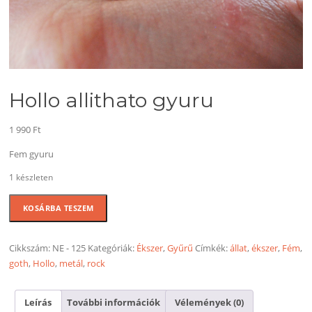
Hollo allithato gyuru
1 990
Ft
Fem gyuru
1 készleten
Hollo
KOSÁRBA TESZEM
allithato
gyuru
mennyiség
Cikkszám:
NE - 125
Kategóriák:
Ékszer
,
Gyűrű
Címkék:
állat
,
ékszer
,
Fém
,
goth
,
Hollo
,
metál
,
rock
Leírás
További információk
Vélemények (0)