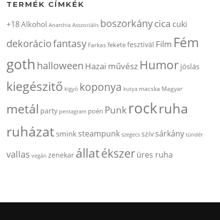
TERMÉK CÍMKÉK
boszorkány
cica
+18
cuki
Alkohol
Anarchia
Asszociális
Fém
dekorácio
fantasy
Film
fesztivál
fekete
Farkas
goth
Humor
halloween
Hazai művész
jóslás
kiegészitő
koponya
kigyó
kutya
macska
Magyar
rock
ruha
metál
Punk
party
poén
pentagram
ruházat
steampunk
sárkány
smink
szív
szegecs
tündér
állat
ékszer
vallas
üres ruha
zenekar
vegán