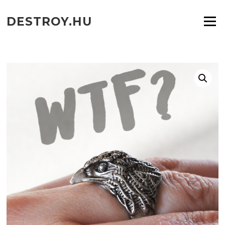
Ugrás
a
DESTROY.HU
Menü
tartalomra