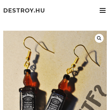
Ugrás
a
DESTROY.HU
Menü
tartalomra