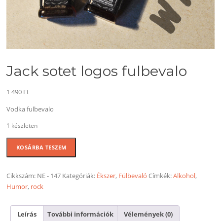
Jack sotet logos fulbevalo
1 490
Ft
Vodka fulbevalo
1 készleten
Jack
KOSÁRBA TESZEM
sotet
logos
fulbevalo
Cikkszám:
NE - 147
Kategóriák:
Ékszer
,
Fülbevaló
Címkék:
Alkohol
,
mennyiség
Humor
,
rock
Leírás
További információk
Vélemények (0)