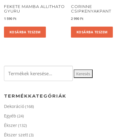
FEKETE MAMBA ALLITHATO
CORINNE
GYURU
CSIPKENYAKPANT
1 590
Ft
2 990
Ft
KOSÁRBA TESZEM
KOSÁRBA TESZEM
Keresés
Keresés
a
következőre:
TERMÉKKATEGÓRIÁK
Dekoráció
(168)
Egyéb
(24)
Ékszer
(132)
Ékszer szett
(3)