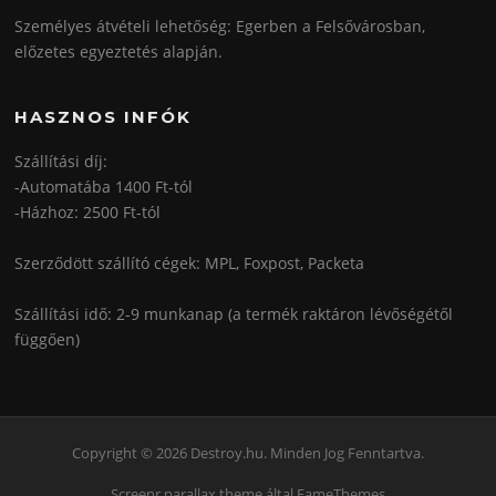
Személyes átvételi lehetőség: Egerben a Felsővárosban,
előzetes egyeztetés alapján.
HASZNOS INFÓK
Szállítási díj:
-Automatába 1400 Ft-tól
-Házhoz: 2500 Ft-tól
Szerződött szállító cégek: MPL, Foxpost, Packeta
Szállítási idő: 2-9 munkanap (a termék raktáron lévőségétől
függően)
Copyright © 2026 Destroy.hu. Minden Jog Fenntartva.
Screenr parallax theme
által FameThemes