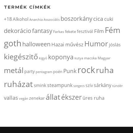
TERMÉK CÍMKÉK
boszorkány
cica
+18
cuki
Alkohol
Anarchia
Asszociális
Fém
dekorácio
fantasy
Film
fesztivál
fekete
Farkas
goth
Humor
halloween
Hazai művész
jóslás
kiegészitő
koponya
kigyó
kutya
macska
Magyar
rock
ruha
metál
Punk
party
poén
pentagram
ruházat
steampunk
sárkány
smink
szív
szegecs
tündér
állat
ékszer
vallas
üres ruha
zenekar
vegán