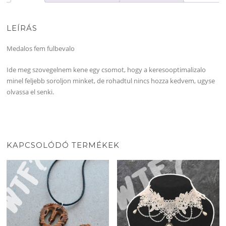
LEÍRÁS
Medalos fem fulbevalo
Ide meg szovegelnem kene egy csomot, hogy a keresooptimalizalo
minel feljebb soroljon minket, de rohadtul nincs hozza kedvem, ugyse
olvassa el senki.
KAPCSOLÓDÓ TERMÉKEK