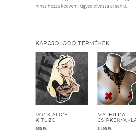
nincs hozza kedvem, úgyse olvassa el senki.
KAPCSOLÓDÓ TERMÉKEK
ROCK ALICE
MATHILDA
KITUZO
CSIPKENYAKL
650
Ft
3 490
Ft