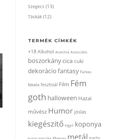
(13)
Szegecs
(12)
Táskák
TERMÉK CÍMKÉK
+18
Alkohol
Anarchia
Asszociális
boszorkány
cica
cuki
dekorácio
fantasy
Farkas
Fém
Film
fesztivál
fekete
goth
halloween
Hazai
Humor
művész
jóslás
kiegészitő
koponya
kigyó
metál
party
kutya
macska
Magyar