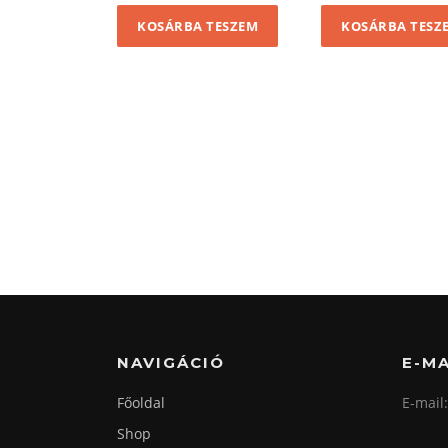
KOSÁRBA TESZEM
KOSÁRBA TESZ
NAVIGÁCIÓ
E-MA
Főoldal
E-mail
Shop