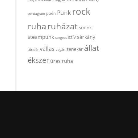
rock
Punk
poén
pentagram
ruha
ruházat
smink
steampunk
sárkány
szív
szegecs
állat
vallas
zenekar
tündér
vegán
ékszer
üres ruha