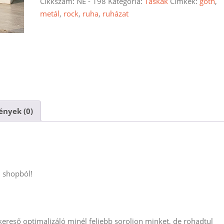
mennyiség
Cikkszám:
NE - 198
Kategória:
Táskák
Címkék:
goth
,
metál
,
rock
,
ruha
,
ruházat
nyek (0)
u shopból!
reső optimalizáló minél feljebb soroljon minket, de rohadtul