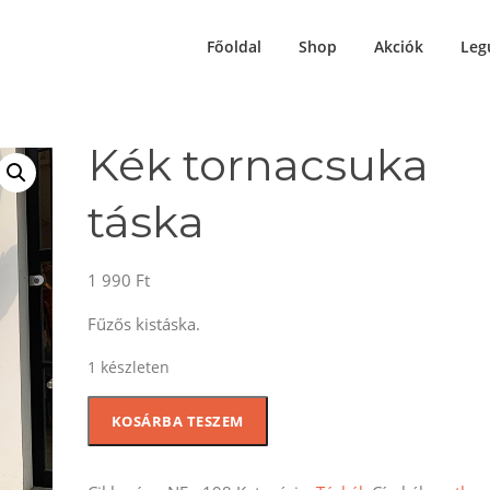
Főoldal
Shop
Akciók
Leg
Kék tornacsuka
táska
1 990
Ft
Fűzős kistáska.
1 készleten
Kék
KOSÁRBA TESZEM
tornacsuka
táska