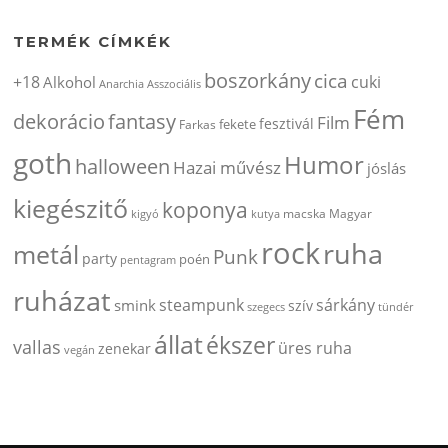
TERMÉK CÍMKÉK
boszorkány
cica
+18
cuki
Alkohol
Anarchia
Asszociális
Fém
dekorácio
fantasy
Film
fesztivál
fekete
Farkas
goth
Humor
halloween
Hazai művész
jóslás
kiegészitő
koponya
kigyó
kutya
macska
Magyar
rock
ruha
metál
Punk
party
poén
pentagram
ruházat
steampunk
sárkány
smink
szív
szegecs
tündér
állat
ékszer
vallas
üres ruha
zenekar
vegán