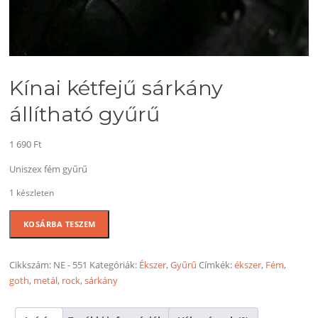
Kínai kétfejű sárkány
állítható gyűrű
1 690
Ft
Uniszex fém gyűrű
1 készleten
Kínai
KOSÁRBA TESZEM
kétfejű
sárkány
állítható
Cikkszám:
NE - 551
Kategóriák:
Ékszer
,
Gyűrű
Címkék:
ékszer
,
Fém
,
gyűrű
goth
,
metál
,
rock
,
sárkány
mennyiség