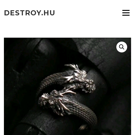
Ugrás
a
DESTROY.HU
Menü
tartalomra