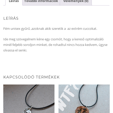
Leírás
További információk
Vélemények (0)
LEÍRÁS
Fém unisex gyűrű ,azoknak akik szeretik a az extrém cuccokat.
Ide meg szövegelnem kéne egy csomót, hogy a kereső optimalizáló
minél feljebb soroljon minket, de rohadtul nincs hozza kedvem, úgyse
olvassa el senki.
KAPCSOLÓDÓ TERMÉKEK