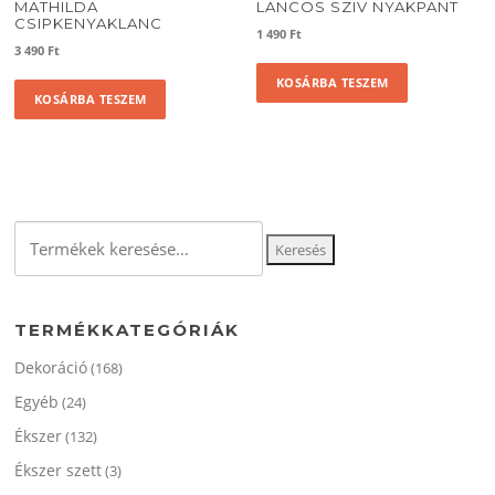
MATHILDA
LANCOS SZIV NYAKPANT
CSIPKENYAKLANC
1 490
Ft
3 490
Ft
KOSÁRBA TESZEM
KOSÁRBA TESZEM
Keresés
Keresés
a
következőre:
TERMÉKKATEGÓRIÁK
Dekoráció
(168)
Egyéb
(24)
Ékszer
(132)
Ékszer szett
(3)