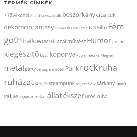
TERMÉK CÍMKÉK
boszorkány
cica
+18
cuki
Alkohol
Anarchia
Asszociális
Fém
dekorácio
fantasy
Film
fesztivál
fekete
Farkas
goth
Humor
halloween
Hazai művész
jóslás
kiegészitő
koponya
kigyó
kutya
macska
Magyar
rock
ruha
metál
Punk
party
poén
pentagram
ruházat
steampunk
sárkány
smink
szív
szegecs
tündér
állat
ékszer
vallas
üres ruha
zenekar
vegán