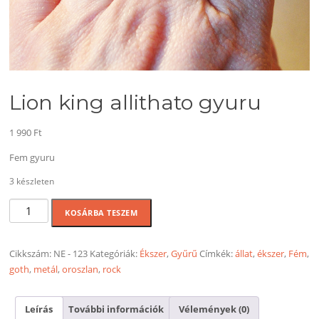
Lion king allithato gyuru
1 990
Ft
Fem gyuru
3 készleten
Lion
KOSÁRBA TESZEM
king
allithato
gyuru
Cikkszám:
NE - 123
Kategóriák:
Ékszer
,
Gyűrű
Címkék:
állat
,
ékszer
,
Fém
,
mennyiség
goth
,
metál
,
oroszlan
,
rock
Leírás
További információk
Vélemények (0)