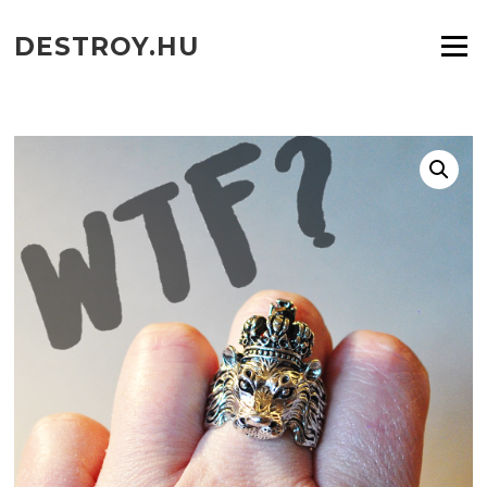
Ugrás
a
DESTROY.HU
Menü
tartalomra