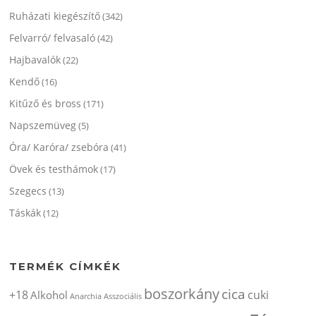
Ruházati kiegészítő
(342)
Felvarró/ felvasaló
(42)
Hajbavalók
(22)
Kendő
(16)
Kitűző és bross
(171)
Napszemüveg
(5)
Óra/ Karóra/ zsebóra
(41)
Övek és testhámok
(17)
Szegecs
(13)
Táskák
(12)
TERMÉK CÍMKÉK
boszorkány
cica
+18
cuki
Alkohol
Anarchia
Asszociális