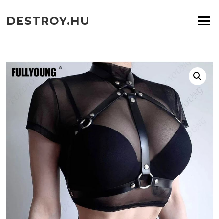
Ugrás
a
DESTROY.HU
Menü
tartalomra