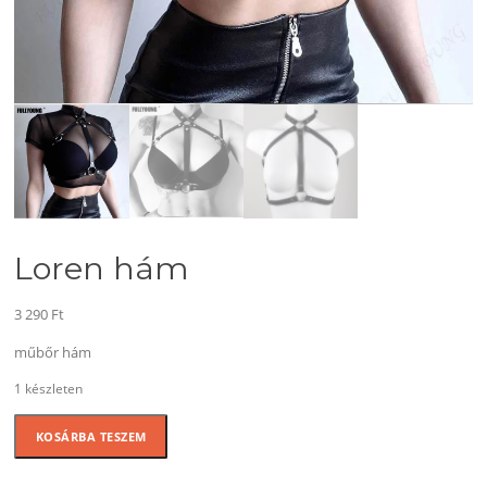
Loren hám
3 290
Ft
műbőr hám
1 készleten
Loren
KOSÁRBA TESZEM
hám
mennyiség