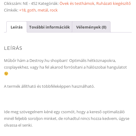
Cikkszám:
NE - 452
Kategóriák:
Övek és testhámok
,
Ruházati kiegészítő
Címkék:
+18
,
goth
,
metál
,
rock
Leírás
További információk
Vélemények (0)
LEÍRÁS
Műbőr hám a Destroy.hu shopban! Optimális hétköznapokra,
cosplayekhez, vagy ha fel akarod forrósítani a hálószobai hangulatot
A termék állítható és többféleképpen használható.
Ide meg szövegelnem kéné egy csomót, hogy a kereső optimalizáló
minél feljebb soroljon minket, de rohadtul nincs hozza kedvem, úgyse
olvassa el senki.