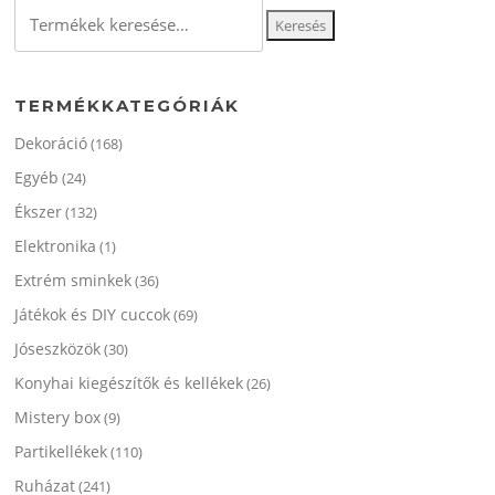
változatok
Keresés
Keresés
a
a
termékoldalon
következőre:
választhatók
ki
TERMÉKKATEGÓRIÁK
Dekoráció
(168)
Egyéb
(24)
Ékszer
(132)
Elektronika
(1)
Extrém sminkek
(36)
Játékok és DIY cuccok
(69)
Jóseszközök
(30)
Konyhai kiegészítők és kellékek
(26)
Mistery box
(9)
Partikellékek
(110)
Ruházat
(241)