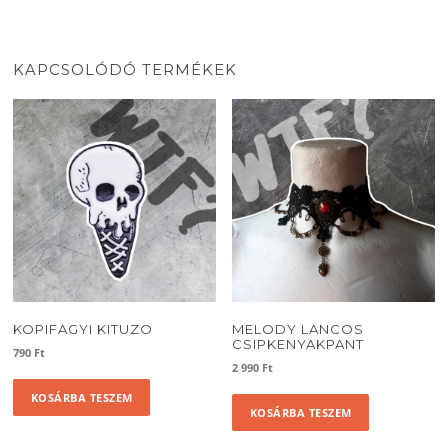
KAPCSOLÓDÓ TERMÉKEK
KOPIFAGYI KITUZO
MELODY LANCOS
CSIPKENYAKPANT
790
Ft
2 990
Ft
KOSÁRBA TESZEM
KOSÁRBA TESZEM