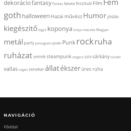
Fém
dekorácio
fantasy
Film
fesztivál
fekete
Farkas
goth
Humor
halloween
Hazai művész
jóslás
kiegészitő
koponya
kigyó
kutya
macska
Magyar
rock
ruha
metál
Punk
party
poén
pentagram
ruházat
steampunk
sárkány
smink
szív
szegecs
tündér
állat
ékszer
vallas
üres ruha
zenekar
vegán
NAVIGÁCIÓ
Főoldal