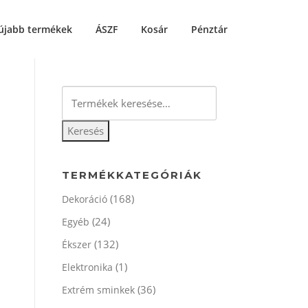
újabb termékek
ÁSZF
Kosár
Pénztár
Keresés
a
következőre:
Keresés
TERMÉKKATEGÓRIÁK
(168)
Dekoráció
(24)
Egyéb
(132)
Ékszer
(1)
Elektronika
(36)
Extrém sminkek