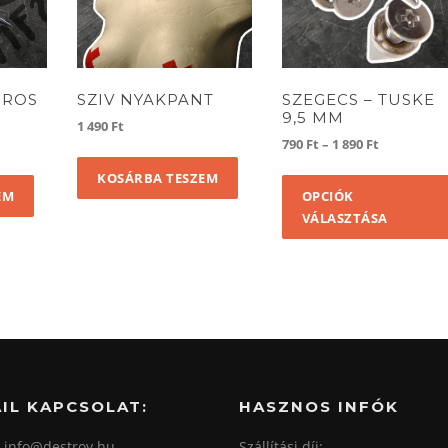
OROS
SZIV NYAKPANT
SZEGECS – TUSKE
9,5 MM
1 490
Ft
Ártartomá
790
Ft
–
1 890
Ft
790 Ft
KOSÁRBA TESZEM
-
EM
OPCIÓK
1
VÁLASZTÁSA
890 Ft
IL KAPCSOLAT:
HASZNOS INFÓK
: info@destroy.hu
Szállítási díj: