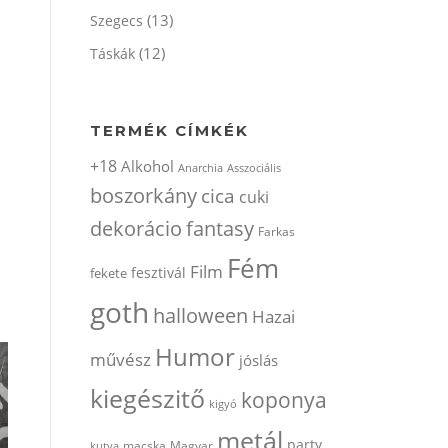
(13)
Szegecs
(12)
Táskák
TERMÉK CÍMKÉK
+18
Alkohol
Anarchia
Asszociális
boszorkány
cica
cuki
dekorácio
fantasy
Farkas
Fém
Film
fesztivál
fekete
goth
halloween
Hazai
Humor
művész
jóslás
kiegészitő
koponya
kigyó
metál
party
kutya
macska
Magyar