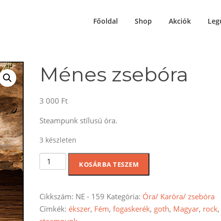
Főoldal
Shop
Akciók
Leg
Ménes zsebóra
3 000
Ft
Steampunk stílusú óra.
3 készleten
Ménes
KOSÁRBA TESZEM
zsebóra
mennyiség
Cikkszám:
NE - 159
Kategória:
Óra/ Karóra/ zsebóra
Címkék:
ékszer
,
Fém
,
fogaskerék
,
goth
,
Magyar
,
rock
,