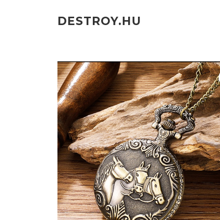
Ugrás
a
DESTROY.HU
tartalomra