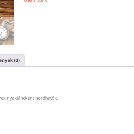
steampunk
nyek (0)
yek nyakláncként hordhatók.