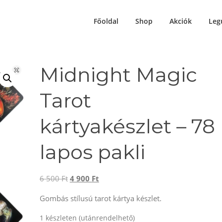
Főoldal
Shop
Akciók
Leg
Midnight Magic
Tarot
kártyakészlet – 78
lapos pakli
Original
Current
6 500
Ft
4 900
Ft
price
price
Gombás stílusú tarot kártya készlet.
was:
is:
6
4
1 készleten (utánrendelhető)