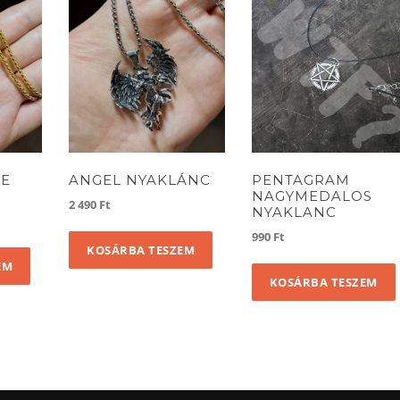
ME
ANGEL NYAKLÁNC
PENTAGRAM
NAGYMEDALOS
2 490
Ft
NYAKLANC
990
Ft
KOSÁRBA TESZEM
EM
KOSÁRBA TESZEM