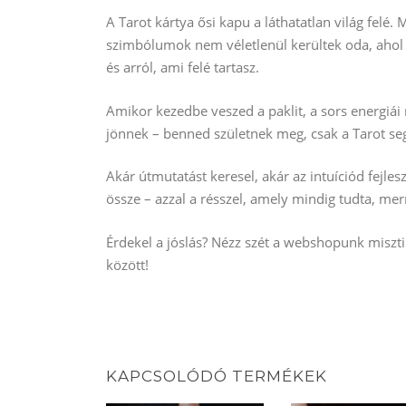
A Tarot kártya ősi kapu a láthatatlan világ felé.
szimbólumok nem véletlenül kerültek oda, ahol v
és arról, ami felé tartasz.
Amikor kezedbe veszed a paklit, a sors energiá
jönnek – benned születnek meg, csak a Tarot seg
Akár útmutatást keresel, akár az intuíciód fejle
össze – azzal a résszel, amely mindig tudta, me
Érdekel a jóslás? Nézz szét a webshopunk miszt
között!
KAPCSOLÓDÓ TERMÉKEK