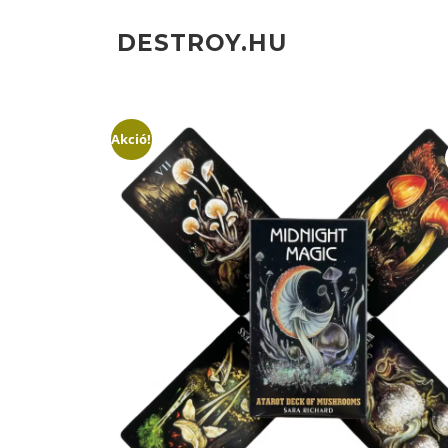
Ugrás
a
DESTROY.HU
tartalomra
Akció!