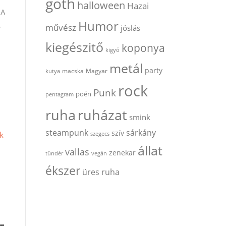
goth
halloween
Hazai
 A
Humor
,
művész
jóslás
kiegészitő
koponya
kigyó
metál
party
kutya
macska
Magyar
rock
Punk
poén
pentagram
ruha
ruházat
smink
steampunk
sárkány
szív
nk
szegecs
állat
vallas
zenekar
tündér
vegán
ékszer
üres ruha