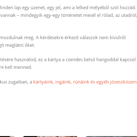
 Minden lap egy üzenet, egy jel, ami a lelked mélyéből szól hozzád.
annak – mindegyik egy-egy történetet mesél el rólad, az utadról
i mozdulnak meg. A kérdésekre érkező válaszok nem kívülről
ít meglátni őket.
sztésére használod, ez a kártya a csendes belső hangoddal kapcsol
rre kell menned.
ikus zugaiban, a
kártyáink, ingáink, rúnáink és egyéb jóseszközei