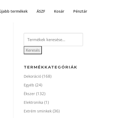
újabb termékek
ÁSZF
Kosár
Pénztár
Keresés
a
következőre:
Keresés
TERMÉKKATEGÓRIÁK
(168)
Dekoráció
(24)
Egyéb
(132)
Ékszer
(1)
Elektronika
(36)
Extrém sminkek