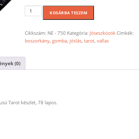
500 Ft.
900 Ft.
Midnight
KOSÁRBA TESZEM
Magic
Tarot
kártyakészlet
Cikkszám:
NE - 750
Kategória:
Jóseszközök
Címkék:
-
boszorkány
,
gomba
,
jóslás
,
tarot
,
vallas
78
lapos
nyek (0)
pakli
mennyiség
sú Tarot készlet, 78 lapos.