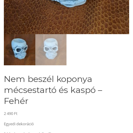
Nem beszél koponya
mécsestartó és kaspó –
Fehér
2 490
Ft
Egyedi dekoráció