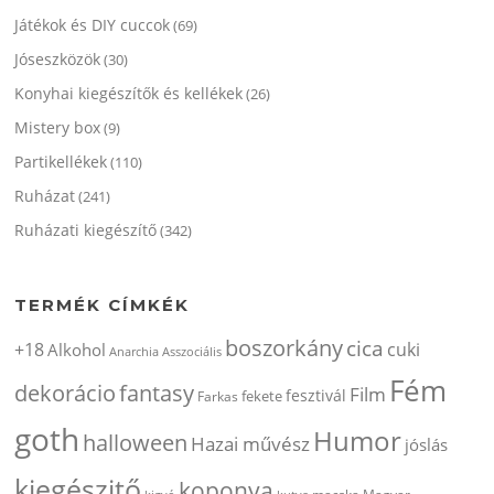
Játékok és DIY cuccok
(69)
Jóseszközök
(30)
Konyhai kiegészítők és kellékek
(26)
Mistery box
(9)
Partikellékek
(110)
Ruházat
(241)
Ruházati kiegészítő
(342)
TERMÉK CÍMKÉK
boszorkány
cica
+18
cuki
Alkohol
Anarchia
Asszociális
Fém
dekorácio
fantasy
Film
fesztivál
fekete
Farkas
goth
Humor
halloween
Hazai művész
jóslás
kiegészitő
koponya