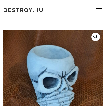
Ugrás
a
DESTROY.HU
Menü
tartalomra