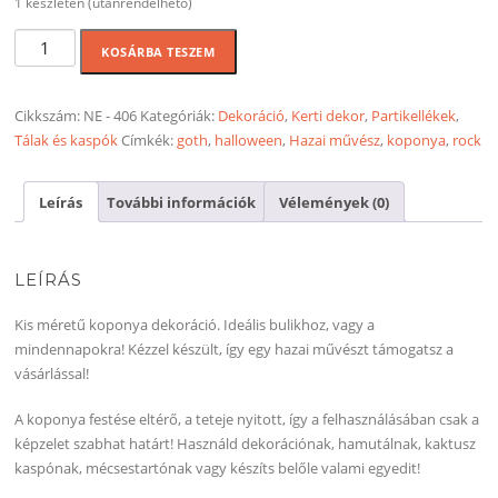
1 készleten (utánrendelhető)
Nem
KOSÁRBA TESZEM
beszél
koponya
mécsestartó
Cikkszám:
NE - 406
Kategóriák:
Dekoráció
,
Kerti dekor
,
Partikellékek
,
és
Tálak és kaspók
Címkék:
goth
,
halloween
,
Hazai művész
,
koponya
,
rock
kaspó
-
Leírás
További információk
Vélemények (0)
Fehér
mennyiség
LEÍRÁS
Kis méretű koponya dekoráció. Ideális bulikhoz, vagy a
mindennapokra! Kézzel készült, így egy hazai művészt támogatsz a
vásárlással!
A koponya festése eltérő, a teteje nyitott, így a felhasználásában csak a
képzelet szabhat határt! Használd dekorációnak, hamutálnak, kaktusz
kaspónak, mécsestartónak vagy készíts belőle valami egyedit!