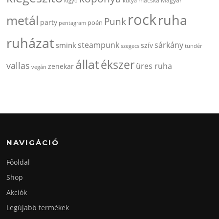
kigyó
kutya
macska
Magyar
rock
ruha
metál
Punk
party
poén
pentagram
ruházat
steampunk
sárkány
smink
szív
szegecs
tündér
állat
ékszer
vallas
üres ruha
zenekar
vegán
NAVIGÁCIÓ
Főoldal
Shop
Akciók
Legújabb termékek