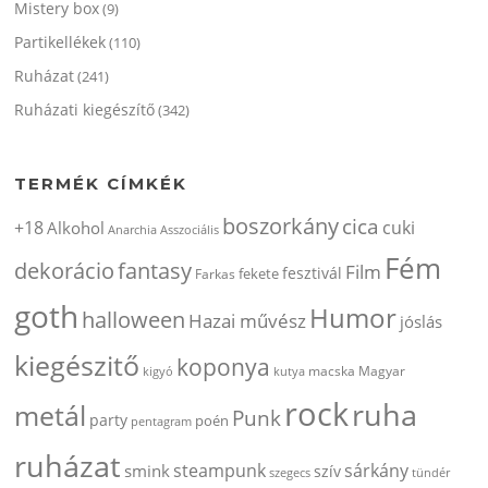
Mistery box
(9)
Partikellékek
(110)
Ruházat
(241)
Ruházati kiegészítő
(342)
TERMÉK CÍMKÉK
boszorkány
cica
+18
cuki
Alkohol
Anarchia
Asszociális
Fém
dekorácio
fantasy
Film
fesztivál
fekete
Farkas
goth
Humor
halloween
Hazai művész
jóslás
kiegészitő
koponya
kigyó
kutya
macska
Magyar
rock
ruha
metál
Punk
party
poén
pentagram
ruházat
steampunk
sárkány
smink
szív
szegecs
tündér