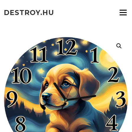
Ugrás
a
DESTROY.HU
Menü
tartalomra