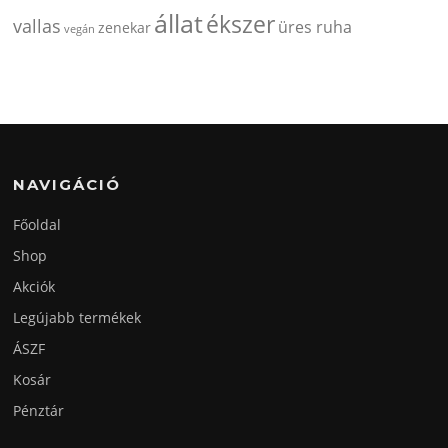
állat
ékszer
vallas
üres ruha
zenekar
vegán
NAVIGÁCIÓ
Főoldal
Shop
Akciók
Legújabb termékek
ÁSZF
Kosár
Pénztár