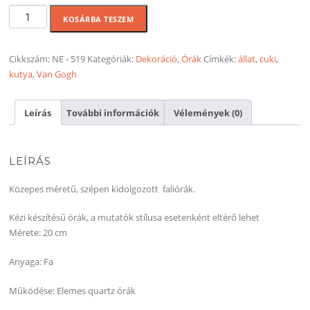
Starry
KOSÁRBA TESZEM
puppy
óra
több
Cikkszám:
NE - 519
Kategóriák:
Dekoráció
,
Órák
Címkék:
állat
,
cuki
,
méretben
kutya
,
Van Gogh
mennyiség
Leírás
További információk
Vélemények (0)
LEÍRÁS
Közepes méretű, szépen kidolgozott faliórák.
Kézi készítésű órák, a mutatók stílusa esetenként eltérő lehet
Mérete: 20 cm
Anyaga: Fa
Működése: Elemes quartz órák