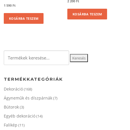
2 200
Ft
1 590
Ft
KOSÁRBA TESZEM
KOSÁRBA TESZEM
Keresés
Keresés
a
következőre:
TERMÉKKATEGÓRIÁK
Dekoráció
(168)
Ágyneműk és díszpárnák
(7)
Bútorok
(3)
Egyéb dekoráció
(14)
Falikép
(11)