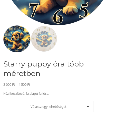
Starry puppy óra több
méretben
Ártartomány:
3 000
Ft
–
4 500
Ft
3
Kézi készítésű, fa alapú falióra.
000 Ft
-
MÉRET
4
500 Ft