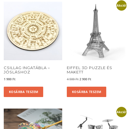
Akció!
CSILLAG INGATÁBLA –
EIFFEL 3D PUZZLE ÉS
JÓSLÁSHOZ
MAKETT
Original
Current
1 900
Ft
4 500
Ft
2 900
Ft
price
price
was:
is:
KOSÁRBA TESZEM
KOSÁRBA TESZEM
4
2
500 Ft.
900 Ft.
Akció!