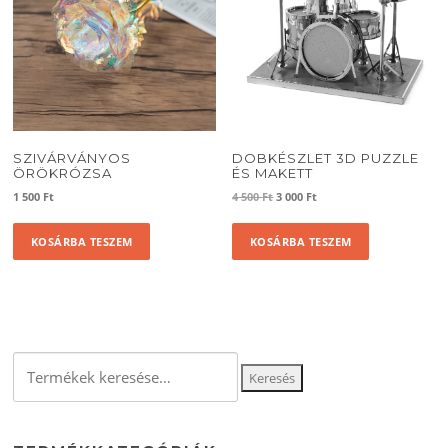
SZIVÁRVÁNYOS
DOBKÉSZLET 3D PUZZLE
ÖRÖKRÓZSA
ÉS MAKETT
Original
Current
1 500
Ft
4 500
Ft
3 000
Ft
price
price
was:
is:
KOSÁRBA TESZEM
KOSÁRBA TESZEM
4
3
500 Ft.
000 Ft.
Keresés
Keresés
a
következőre: