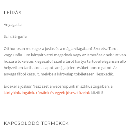
LEÍRÁS
Anyaga: fa
Szín: Sárga/fa
Otthonosan mozogsz a jóslás és a mágia világában? Szeretsz Tarot
vagy Orákulum kártyát vetni magadnak vagy az ismerőseidnek? Itt van
hozzá a tökéletes kiegészítő! Ezzel a tarot kártya tartóval elegánsan álló
helyzetben tarthatod a lapot, amíg a jelentésüket boncolgatod. Az
anyaga fából készült, melybe a kártyalap tökéletesen illeszkedik.
Érdekel a jóslás? Nézz szét a webshopunk misztikus zugaiban, a
kártyáink, ingáink, rúnáink és egyéb jóseszközeink
között!
KAPCSOLÓDÓ TERMÉKEK