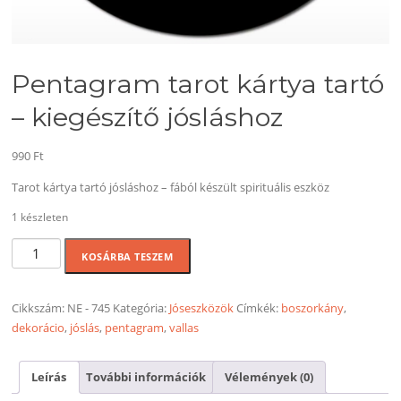
Pentagram tarot kártya tartó
– kiegészítő jósláshoz
990
Ft
Tarot kártya tartó jósláshoz – fából készült spirituális eszköz
1 készleten
Pentagram
KOSÁRBA TESZEM
tarot
kártya
tartó
Cikkszám:
NE - 745
Kategória:
Jóseszközök
Címkék:
boszorkány
,
-
dekorácio
,
jóslás
,
pentagram
,
vallas
kiegészítő
jósláshoz
Leírás
További információk
Vélemények (0)
mennyiség