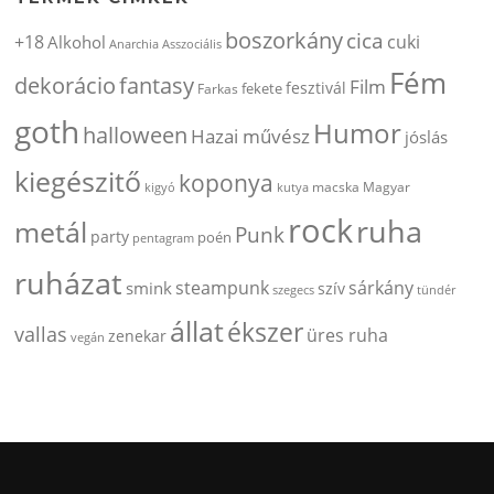
boszorkány
cica
+18
cuki
Alkohol
Anarchia
Asszociális
Fém
dekorácio
fantasy
Film
fesztivál
fekete
Farkas
goth
Humor
halloween
Hazai művész
jóslás
kiegészitő
koponya
kigyó
kutya
macska
Magyar
rock
ruha
metál
Punk
party
poén
pentagram
ruházat
steampunk
sárkány
smink
szív
szegecs
tündér
állat
ékszer
vallas
üres ruha
zenekar
vegán