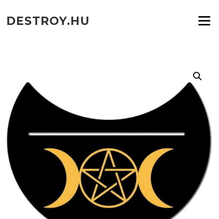
Ugrás
a
DESTROY.HU
Menü
tartalomra