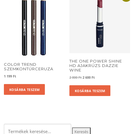
THE ONE POWER SHINE
COLOR TREND
HD AJAKRÚZS DAZZIE
SZEMKONTÚRCERUZA
WINE
1 199
Ft
Original
Current
2 800
Ft
2 600
Ft
price
price
was:
is:
KOSÁRBA TESZEM
KOSÁRBA TESZEM
2
2
800 Ft.
600 Ft.
Keresés
Keresés
a