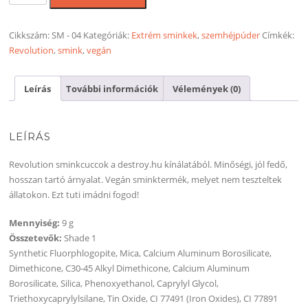
Dream
Glow
paletta
Cikkszám:
SM - 04
Kategóriák:
Extrém sminkek
,
szemhéjpúder
Címkék:
mennyiség
Revolution
,
smink
,
vegán
Leírás
További információk
Vélemények (0)
LEÍRÁS
Revolution sminkcuccok a destroy.hu kínálatából. Minőségi, jól fedő,
hosszan tartó árnyalat. Vegán sminktermék, melyet nem teszteltek
állatokon. Ezt tuti imádni fogod!
Mennyiség:
9 g
Összetevők:
Shade 1
Synthetic Fluorphlogopite, Mica, Calcium Aluminum Borosilicate,
Dimethicone, C30-45 Alkyl Dimethicone, Calcium Aluminum
Borosilicate, Silica, Phenoxyethanol, Caprylyl Glycol,
Triethoxycaprylylsilane, Tin Oxide, CI 77491 (Iron Oxides), CI 77891