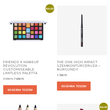
Akció!
FRIENDS X MAKEUP
THE ONE HIGH IMPACT
REVOLUTION
SZEMKONTÚRCERUZA –
CUSTOMISEABLE
BURGUNDY
LIMITLESS PALETTA
1 760
Ft
Original
Current
9 990
Ft
7 690
Ft
price
price
KOSÁRBA TESZEM
was:
is:
KOSÁRBA TESZEM
9
7
990 Ft.
690 Ft.
Akció!