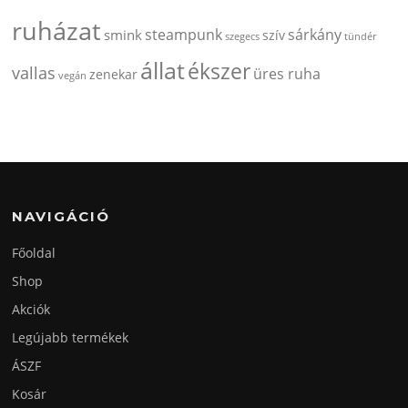
ruházat
steampunk
sárkány
smink
szív
szegecs
tündér
állat
ékszer
vallas
üres ruha
zenekar
vegán
NAVIGÁCIÓ
Főoldal
Shop
Akciók
Legújabb termékek
ÁSZF
Kosár