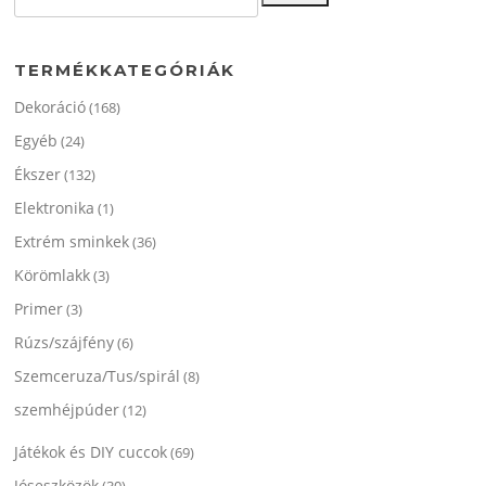
következőre:
TERMÉKKATEGÓRIÁK
Dekoráció
(168)
Egyéb
(24)
Ékszer
(132)
Elektronika
(1)
Extrém sminkek
(36)
Körömlakk
(3)
Primer
(3)
Rúzs/szájfény
(6)
Szemceruza/Tus/spirál
(8)
szemhéjpúder
(12)
Játékok és DIY cuccok
(69)
Jóseszközök
(30)