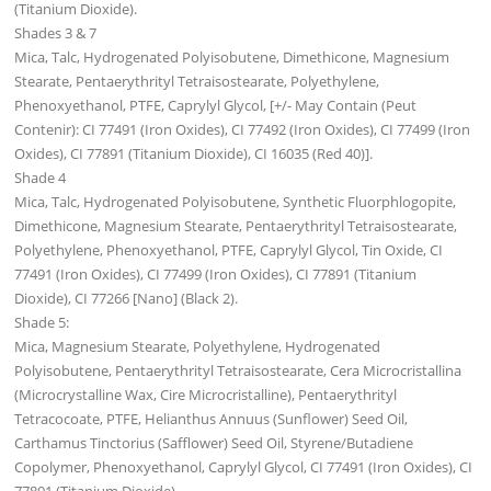
(Titanium Dioxide).
Shades 3 & 7
Mica, Talc, Hydrogenated Polyisobutene, Dimethicone, Magnesium
Stearate, Pentaerythrityl Tetraisostearate, Polyethylene,
Phenoxyethanol, PTFE, Caprylyl Glycol, [+/- May Contain (Peut
Contenir): CI 77491 (Iron Oxides), CI 77492 (Iron Oxides), CI 77499 (Iron
Oxides), CI 77891 (Titanium Dioxide), CI 16035 (Red 40)].
Shade 4
Mica, Talc, Hydrogenated Polyisobutene, Synthetic Fluorphlogopite,
Dimethicone, Magnesium Stearate, Pentaerythrityl Tetraisostearate,
Polyethylene, Phenoxyethanol, PTFE, Caprylyl Glycol, Tin Oxide, CI
77491 (Iron Oxides), CI 77499 (Iron Oxides), CI 77891 (Titanium
Dioxide), CI 77266 [Nano] (Black 2).
Shade 5:
Mica, Magnesium Stearate, Polyethylene, Hydrogenated
Polyisobutene, Pentaerythrityl Tetraisostearate, Cera Microcristallina
(Microcrystalline Wax, Cire Microcristalline), Pentaerythrityl
Tetracocoate, PTFE, Helianthus Annuus (Sunflower) Seed Oil,
Carthamus Tinctorius (Safflower) Seed Oil, Styrene/Butadiene
Copolymer, Phenoxyethanol, Caprylyl Glycol, CI 77491 (Iron Oxides), CI