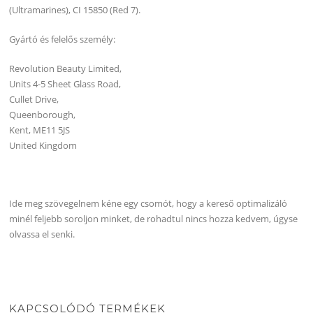
(Ultramarines), CI 15850 (Red 7).
Gyártó és felelős személy:
Revolution Beauty Limited,
Units 4-5 Sheet Glass Road,
Cullet Drive,
Queenborough,
Kent, ME11 5JS
United Kingdom
Ide meg szövegelnem kéne egy csomót, hogy a kereső optimalizáló
minél feljebb soroljon minket, de rohadtul nincs hozza kedvem, úgyse
olvassa el senki.
KAPCSOLÓDÓ TERMÉKEK