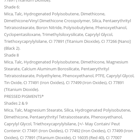
77891 (Titanium Dioxide).
Shade 6:
Mica, Talc, Hydrogenated Polyisobutene, Dimethicone,
Dimethicone/Vinyl Dimethicone Crosspolymer, Silica, Pentaerythrityl
Tetraisostearate, Boron Nitride, Polyisobutylene, Phenoxyethanol,
Cyclopentasiloxane, Trimethylsiloxysilicate, Caprylyl Glycol,
Triethoxycaprylylsilane, CI 77891 (Titanium Dioxide), CI 77266 [Nano]
(Black 2).
Shade 8
Mica, Talc, Hydrogenated Polyisobutene, Dimethicone, Magnesium
Stearate, Calcium Aluminum Borosilicate, Pentaerythrityl
Tetraisostearate, Polyethylene, Phenoxyethanol, PTFE, Caprylyl Glycol,
Tin Oxide, CI 77491 (Iron Oxides), CI 77499 (Iron Oxides), CI 77891
(Titanium Dioxide).
PRESSED PIGMENTS*
Shades 2 & 9
Mica, Talc, Magnesium Stearate, Silica, Hydrogenated Polyisobutene,
Dimethicone, Pentaerythrityl Tetraisostearate, Phenoxyethanol,
Caprylyl Glycol, Triethoxycaprylylsilane, [+/- May Contain/ Peut
Contenir: CI 77491 (Iron Oxides), CI 77492 (Iron Oxides), CI 77499 (Iron
Oxides), CI 77891 (Titanium Dioxide), CI 16035 (Red 40), CI 77007