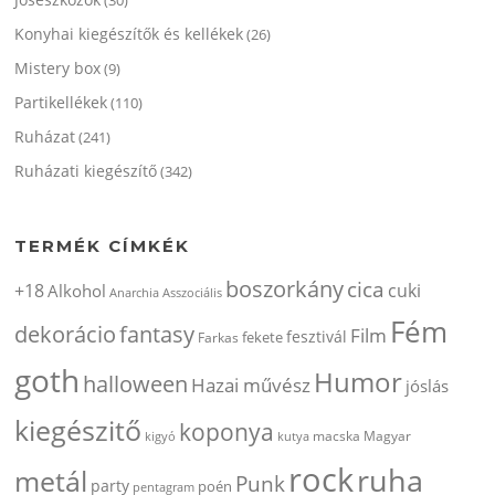
Konyhai kiegészítők és kellékek
(26)
Mistery box
(9)
Partikellékek
(110)
Ruházat
(241)
Ruházati kiegészítő
(342)
TERMÉK CÍMKÉK
boszorkány
cica
+18
cuki
Alkohol
Anarchia
Asszociális
Fém
dekorácio
fantasy
Film
fesztivál
fekete
Farkas
goth
Humor
halloween
Hazai művész
jóslás
kiegészitő
koponya
kigyó
kutya
macska
Magyar
rock
ruha
metál
Punk
party
poén
pentagram