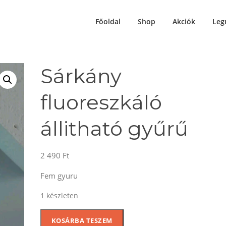
Főoldal
Shop
Akciók
Leg
Sárkány
fluoreszkáló
állitható gyűrű
2 490
Ft
Fem gyuru
1 készleten
Sárkány
KOSÁRBA TESZEM