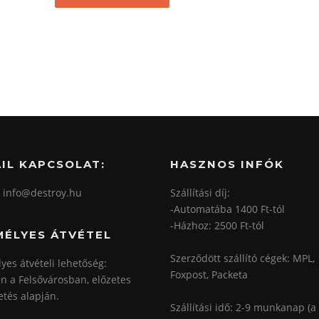
IL KAPCSOLAT:
HASZNOS INFÓK
: info@destroy.hu
Szállítási díj:
-Automatába 1400 Ft-tól
-Házhoz: 2500 Ft-tól
MÉLYES ÁTVÉTEL
Szerződött szállító cégek: MPL,
yes átvételi lehetőség:
Foxpost, Packeta
n a Felsővárosban, előzetes
etés alapján.
Szállítási idő: 2-9 munkanap (a