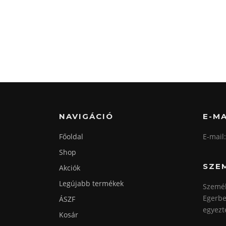
NAVIGÁCIÓ
E-MA
Főoldal
E-mail
Shop
SZE
Akciók
Legújabb termékek
Személ
Egerbe
ÁSZF
egyezt
Kosár