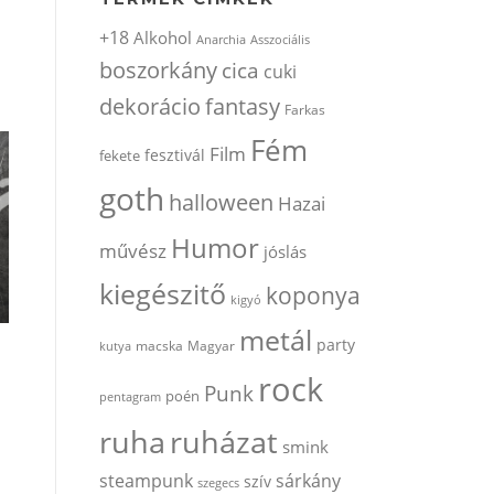
+18
Alkohol
Anarchia
Asszociális
boszorkány
cica
cuki
dekorácio
fantasy
Farkas
Fém
Film
fesztivál
fekete
goth
halloween
Hazai
Humor
művész
jóslás
kiegészitő
koponya
kigyó
metál
party
kutya
macska
Magyar
rock
Punk
poén
pentagram
ruha
ruházat
smink
steampunk
sárkány
szív
szegecs