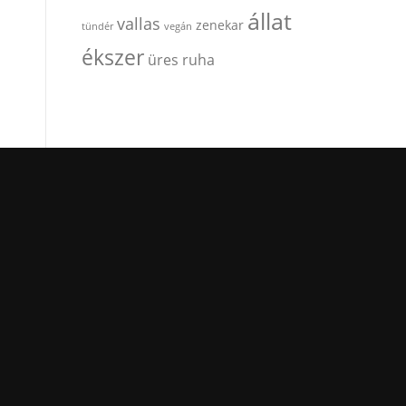
állat
vallas
zenekar
tündér
vegán
ékszer
üres ruha