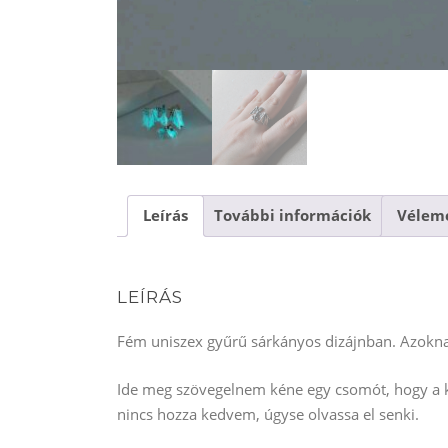
Leírás
További információk
Vélemé
LEÍRÁS
Fém uniszex gyűrű sárkányos dizájnban. Azoknak
Ide meg szövegelnem kéne egy csomót, hogy a ke
nincs hozza kedvem, úgyse olvassa el senki.