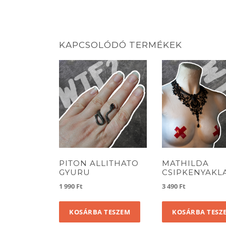
KAPCSOLÓDÓ TERMÉKEK
PITON ALLITHATO
MATHILDA
GYURU
CSIPKENYAKL
1 990
Ft
3 490
Ft
KOSÁRBA TESZEM
KOSÁRBA TESZ