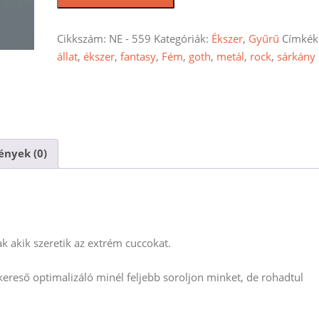
fluoreszkáló
állitható
gyűrű
Cikkszám:
NE - 559
Kategóriák:
Ékszer
,
Gyűrű
Címkék
mennyiség
állat
,
ékszer
,
fantasy
,
Fém
,
goth
,
metál
,
rock
,
sárkány
nyek (0)
 akik szeretik az extrém cuccokat.
reső optimalizáló minél feljebb soroljon minket, de rohadtul