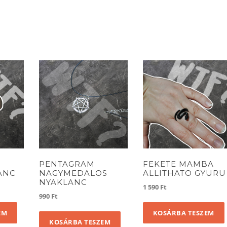
PENTAGRAM
FEKETE MAMBA
ANC
NAGYMEDALOS
ALLITHATO GYURU
NYAKLANC
1 590
Ft
990
Ft
EM
KOSÁRBA TESZEM
KOSÁRBA TESZEM