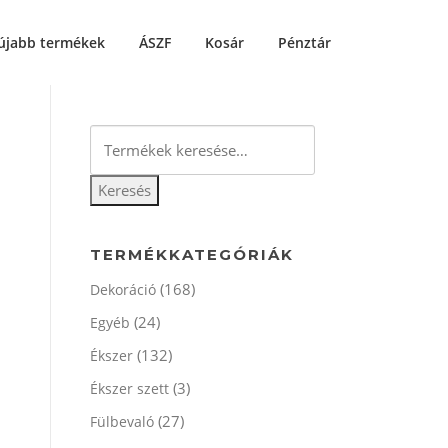
újabb termékek
ÁSZF
Kosár
Pénztár
Keresés
a
következőre:
Keresés
TERMÉKKATEGÓRIÁK
(168)
Dekoráció
(24)
Egyéb
(132)
Ékszer
(3)
Ékszer szett
(27)
Fülbevaló