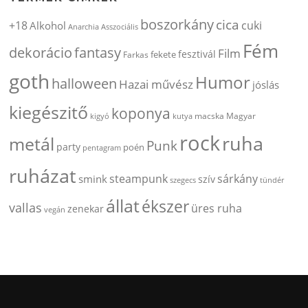
boszorkány
cica
+18
cuki
Alkohol
Anarchia
Asszociális
Fém
dekorácio
fantasy
Film
fesztivál
fekete
Farkas
goth
Humor
halloween
Hazai művész
jóslás
kiegészitő
koponya
kigyó
kutya
macska
Magyar
rock
ruha
metál
Punk
party
poén
pentagram
ruházat
steampunk
sárkány
smink
szív
szegecs
tündér
állat
ékszer
vallas
üres ruha
zenekar
vegán