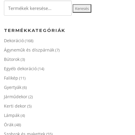
A
Keresés
változato
Keresés
a
a
következőre:
termékol
választha
TERMÉKKATEGÓRIÁK
ki
Dekoráció
(168)
Ágyneműk és díszpárnák
(7)
Bútorok
(3)
Egyéb dekoráció
(14)
Falikép
(11)
Gyertyák
(6)
Járműdekor
(2)
Kerti dekor
(5)
Lámpák
(4)
Órák
(48)
Szobrok és makettek
(55)