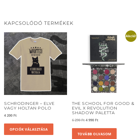
KAPCSOLÓDÓ TERMÉKEK
Akció!
SCHRODINGER – ELVE
THE SCHOOL FOR GOOD &
VAGY HOLTAN POLO
EVIL X REVOLUTION
SHADOW PALETTA
4 200
Ft
Original
Current
6 290
Ft
4 990
Ft
Ennek
price
price
OPCIÓK VÁLASZTÁSA
a
was:
is:
TOVÁBB OLVASOM
terméknek
6
4