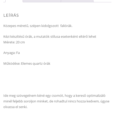
LEÍRÁS
Közepes méretű, szépen kidolgozott faliórák.
Kézi készítésű órák, a mutatók stílusa esetenként eltérő lehet
Mérete: 20 cm
Anyaga: Fa
Működése: Elemes quartz órák
Ide meg szövegelnem kéné egy csomót, hogy a kereső optimalizáló
minél feljebb soroljon minket, de rohadtul nincs hozza kedvem, úgyse
olvassa el senki.