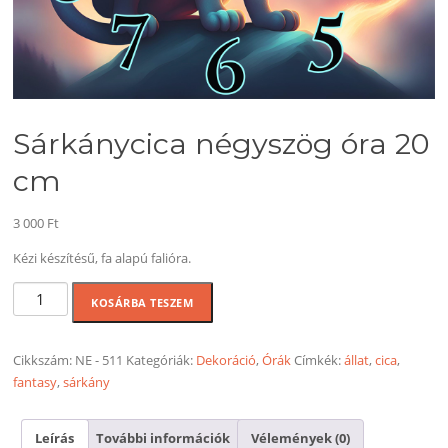
Sárkánycica négyszög óra 20
cm
3 000
Ft
Kézi készítésű, fa alapú falióra.
Sárkánycica
KOSÁRBA TESZEM
négyszög
óra
20
Cikkszám:
NE - 511
Kategóriák:
Dekoráció
,
Órák
Címkék:
állat
,
cica
,
cm
fantasy
,
sárkány
mennyiség
Leírás
További információk
Vélemények (0)