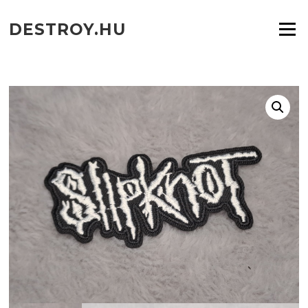
Ugrás
a
DESTROY.HU
Menü
tartalomra