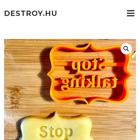
Ugrás
a
DESTROY.HU
Menü
tartalomra