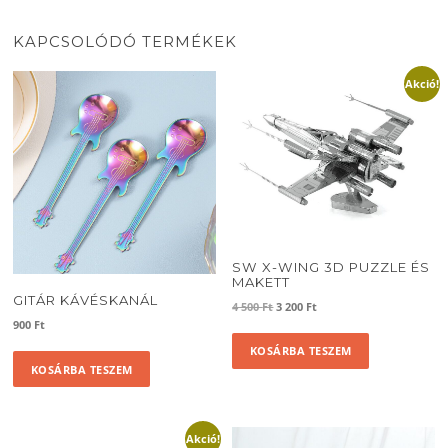
KAPCSOLÓDÓ TERMÉKEK
Akció!
SW X-WING 3D PUZZLE ÉS
MAKETT
GITÁR KÁVÉSKANÁL
Original
Current
4 500
Ft
3 200
Ft
price
price
900
Ft
was:
is:
KOSÁRBA TESZEM
4
3
KOSÁRBA TESZEM
500 Ft.
200 Ft.
Akció!