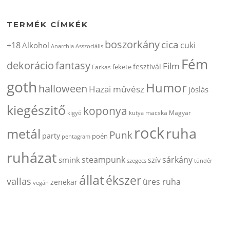
TERMÉK CÍMKÉK
boszorkány
cica
+18
cuki
Alkohol
Anarchia
Asszociális
Fém
dekorácio
fantasy
Film
fesztivál
fekete
Farkas
goth
Humor
halloween
Hazai művész
jóslás
kiegészitő
koponya
kigyó
kutya
macska
Magyar
rock
ruha
metál
Punk
party
poén
pentagram
ruházat
steampunk
sárkány
smink
szív
szegecs
tündér
állat
ékszer
vallas
üres ruha
zenekar
vegán