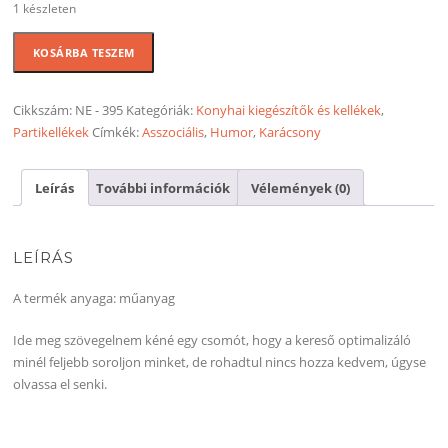
1 készleten
Stop
KOSÁRBA TESZEM
talking
sütiforma
mennyiség
Cikkszám:
NE - 395
Kategóriák:
Konyhai kiegészítők és kellékek
,
Partikellékek
Címkék:
Asszociális
,
Humor
,
Karácsony
Leírás
További információk
Vélemények (0)
LEÍRÁS
A termék anyaga: műanyag
Ide meg szövegelnem kéné egy csomót, hogy a kereső optimalizáló
minél feljebb soroljon minket, de rohadtul nincs hozza kedvem, úgyse
olvassa el senki.