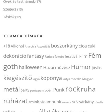
Övek és testhámok
(17)
Szegecs
(13)
Táskák
(12)
TERMÉK CÍMKÉK
boszorkány
cica
+18
cuki
Alkohol
Anarchia
Asszociális
Fém
dekorácio
fantasy
Film
fesztivál
fekete
Farkas
goth
Humor
halloween
Hazai művész
jóslás
kiegészitő
koponya
kigyó
kutya
macska
Magyar
rock
ruha
metál
Punk
party
poén
pentagram
ruházat
steampunk
sárkány
smink
szív
szegecs
tündér
állat
ékszer