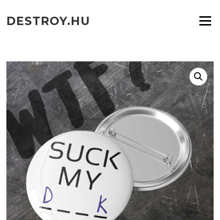
Ugrás
a
DESTROY.HU
Menü
tartalomra