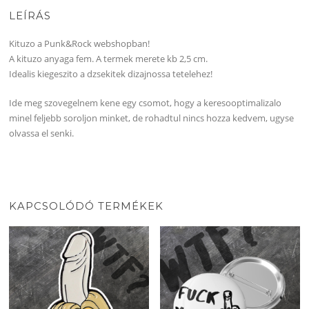
LEÍRÁS
Kituzo a Punk&Rock webshopban!
A kituzo anyaga fem. A termek merete kb 2,5 cm.
Idealis kiegeszito a dzsekitek dizajnossa tetelehez!
Ide meg szovegelnem kene egy csomot, hogy a keresooptimalizalo
minel feljebb soroljon minket, de rohadtul nincs hozza kedvem, ugyse
olvassa el senki.
KAPCSOLÓDÓ TERMÉKEK