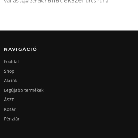
vallas
üres ruha
zenekar
vegán
NAVIGÁCIÓ
Főoldal
Shop
Akciók
Legújabb termékek
ÁSZF
Kosár
Pénztár