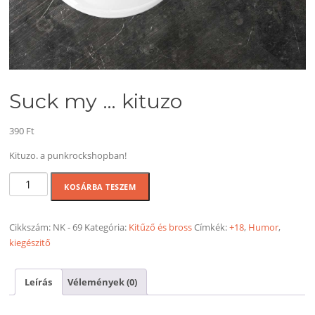
Suck my … kituzo
390
Ft
Kituzo. a punkrockshopban!
Suck
KOSÁRBA TESZEM
my
...
kituzo
Cikkszám:
NK - 69
Kategória:
Kitűző és bross
Címkék:
+18
,
Humor
,
mennyiség
kiegészitő
Leírás
Vélemények (0)