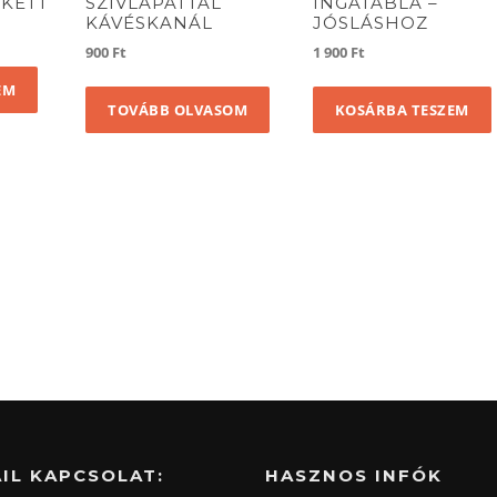
AKETT
SZÍVLAPÁTTAL
INGATÁBLA –
KÁVÉSKANÁL
JÓSLÁSHOZ
ent
900
Ft
1 900
Ft
e
EM
TOVÁBB OLVASOM
KOSÁRBA TESZEM
t.
IL KAPCSOLAT:
HASZNOS INFÓK