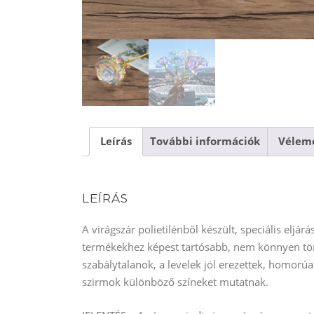
Leírás
További információk
Vélemé
LEÍRÁS
A virágszár polietilénből készült, speciális eljá
termékekhez képest tartósabb, nem könnyen törh
szabálytalanok, a levelek
jól erezettek, homorúa
szirmok különböző színeket mutatnak.