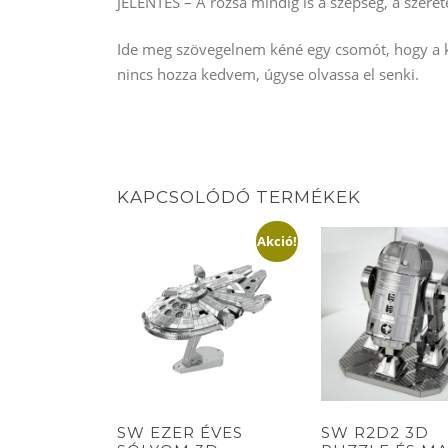
JELENTÉS – A rózsa mindig is
a szépség, a szeret
Ide meg szövegelnem kéné egy csomót, hogy a ke
nincs hozza kedvem, úgyse olvassa el senki.
KAPCSOLÓDÓ TERMÉKEK
Akció!
SW EZER ÉVES
SW R2D2 3D