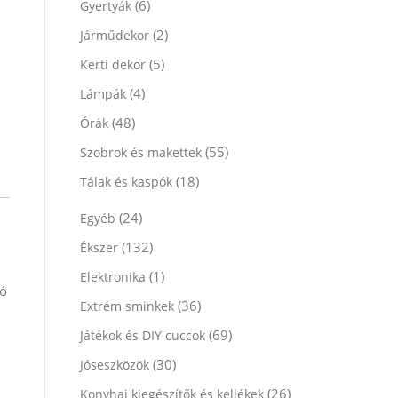
(6)
Gyertyák
(2)
Járműdekor
(5)
Kerti dekor
(4)
Lámpák
(48)
Órák
(55)
Szobrok és makettek
(18)
Tálak és kaspók
(24)
Egyéb
(132)
Ékszer
(1)
Elektronika
ló
(36)
Extrém sminkek
(69)
Játékok és DIY cuccok
(30)
Jóseszközök
(26)
Konyhai kiegészítők és kellékek