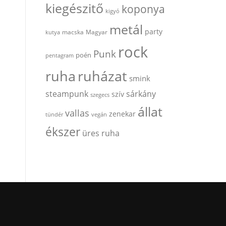
kiegészitő
koponya
kigyó
metál
party
kutya
macska
Magyar
rock
Punk
poén
pentagram
ruha
ruházat
smink
steampunk
sárkány
szív
szegecs
állat
vallas
zenekar
tündér
vegán
ékszer
üres ruha