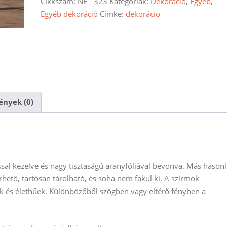
Cikkszám:
NE - 323
Kategóriák:
Dekoráció
,
Egyéb
,
Egyéb dekoráció
Címke:
dekorácio
nyek (0)
rással kezelve és nagy tisztaságú aranyfóliával bevonva. Más hason
ető, tartósan tárolható, és soha nem fakul ki.
A szirmok
k és élethűek.
Különbözőből
szögben vagy eltérő fényben a