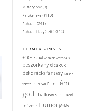
(9)
Mistery box
(110)
Partikellékek
(241)
Ruházat
(342)
Ruházati kiegészítő
TERMÉK CÍMKÉK
+18
Alkohol
Anarchia
Asszociális
boszorkány
cica
cuki
dekorácio
fantasy
Farkas
Fém
Film
fesztivál
fekete
goth
halloween
Hazai
Humor
művész
jóslás