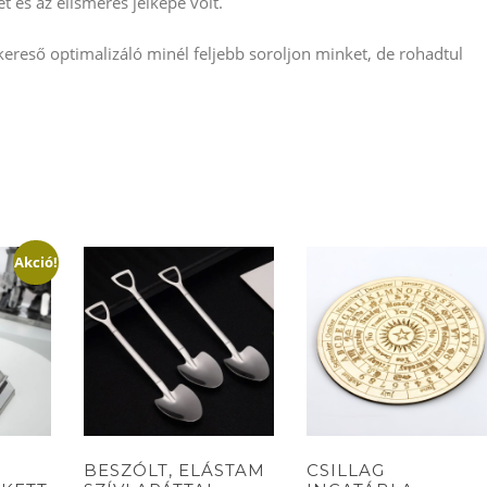
et és az elismerés jelképe volt.
reső optimalizáló minél feljebb soroljon minket, de rohadtul
Akció!
BESZÓLT, ELÁSTAM
CSILLAG