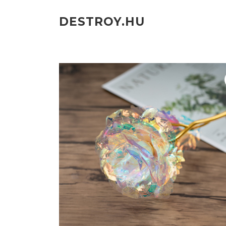
Ugrás
a
DESTROY.HU
tartalomra