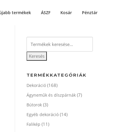
újabb termékek
ÁSZF
Kosár
Pénztár
Keresés
a
következőre:
Keresés
TERMÉKKATEGÓRIÁK
(168)
Dekoráció
(7)
Ágyneműk és díszpárnák
(3)
Bútorok
(14)
Egyéb dekoráció
(11)
Falikép