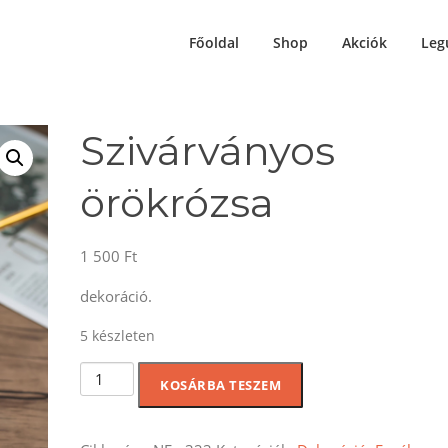
Főoldal
Shop
Akciók
Leg
Szivárványos
örökrózsa
1 500
Ft
dekoráció.
5 készleten
Szivárványos
KOSÁRBA TESZEM
örökrózsa
mennyiség