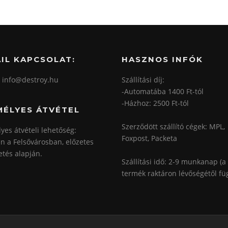
IL KAPCSOLAT:
HASZNOS INFÓK
: info@destroy.hu
Szállítási díj:
-Automatába 1400 Ft-tól
-Házhoz: 2500 Ft-tól
MÉLYES ÁTVÉTEL
Szerződött szállító cégek: MPL,
yes átvételi lehetőség:
Foxpost, Packeta
n a Felsővárosban, előzetes
etés alapján.
Szállítási idő: 2-9 munkanap (a
termék raktáron lévőségétől fü