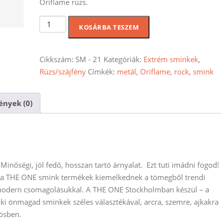
Oriflame rúzs.
THE
KOSÁRBA TESZEM
ONE
Irresistible
Touch
Cikkszám:
SM - 21
Kategóriák:
Extrém sminkek
,
High
Rúzs/szájfény
Címkék:
metál
,
Oriflame
,
rock
,
smink
Shine
ajakrúzs
nyek (0)
-
Striking
Berry
mennyiség
inőségi, jól fedő, hosszan tartó árnyalat. Ezt tuti imádni fogod!
al a THE ONE smink termékek kiemelkednek a tömegből trendi
 modern csomagolásukkal. A THE ONE Stockholmban készül – a
 ki önmagad sminkek széles választékával, arcra, szemre, ajkakra
tösben.