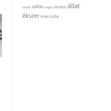
állat
vallas
zenekar
tündér
vegán
ékszer
üres ruha