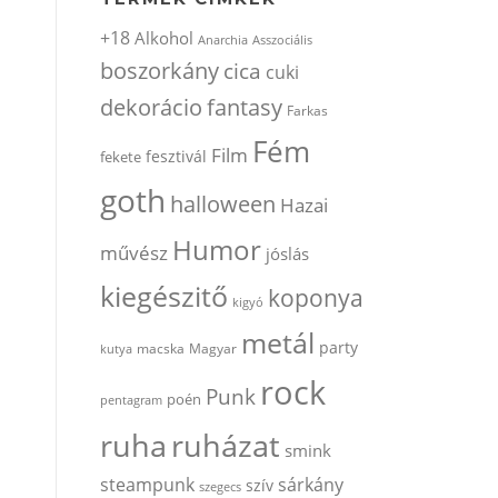
+18
Alkohol
Anarchia
Asszociális
boszorkány
cica
cuki
dekorácio
fantasy
Farkas
Fém
Film
fesztivál
fekete
goth
halloween
Hazai
Humor
művész
jóslás
kiegészitő
koponya
kigyó
metál
party
kutya
macska
Magyar
rock
Punk
poén
pentagram
ruha
ruházat
smink
steampunk
sárkány
szív
szegecs