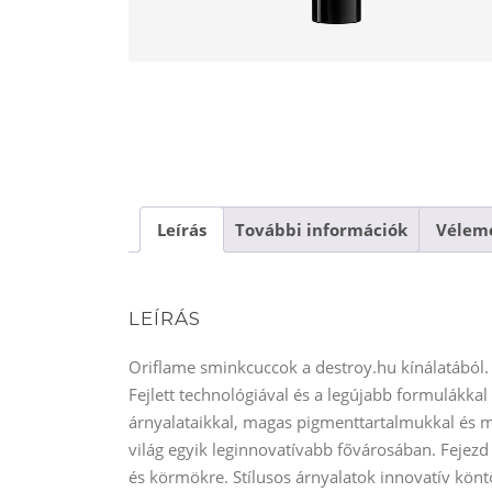
Leírás
További információk
Vélemé
LEÍRÁS
Oriflame sminkcuccok a destroy.hu kínálatából. M
Fejlett technológiával és a legújabb formulákk
árnyalataikkal, magas pigmenttartalmukkal és
világ egyik leginnovatívabb fővárosában. Fejezd
és körmökre. Stílusos árnyalatok innovatív kön