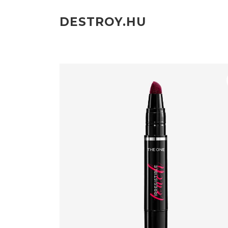
Ugrás
a
DESTROY.HU
tartalomra