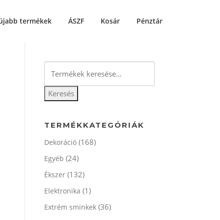
újabb termékek
ÁSZF
Kosár
Pénztár
Keresés
a
következőre:
Keresés
TERMÉKKATEGÓRIÁK
(168)
Dekoráció
(24)
Egyéb
(132)
Ékszer
(1)
Elektronika
(36)
Extrém sminkek