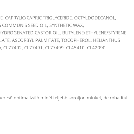
 CAPRYLIC/CAPRIC TRIGLYCERIDE, OCTYLDODECANOL,
S COMMUNIS SEED OIL, SYNTHETIC WAX,
HYDROGENATED CASTOR OIL, BUTYLENE/ETHYLENE/STYRENE
LATE, ASCORBYL PALMITATE, TOCOPHEROL, HELIANTHUS
, CI 77492, CI 77491, CI 77499, CI 45410, CI 42090
reső optimalizáló minél feljebb soroljon minket, de rohadtul