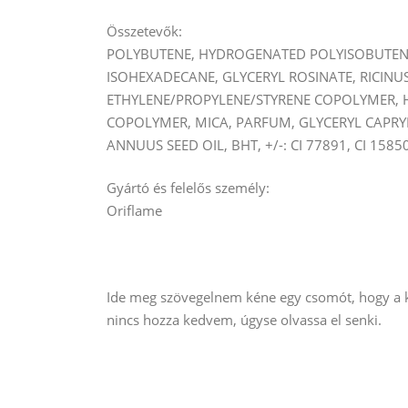
Összetevők:
POLYBUTENE, HYDROGENATED POLYISOBUTENE,
ISOHEXADECANE, GLYCERYL ROSINATE, RICINU
ETHYLENE/PROPYLENE/STYRENE COPOLYMER, 
COPOLYMER, MICA, PARFUM, GLYCERYL CAPRY
ANNUUS SEED OIL, BHT, +/-: CI 77891, CI 15850
Gyártó és felelős személy:
Oriflame
Ide meg szövegelnem kéne egy csomót, hogy a ke
nincs hozza kedvem, úgyse olvassa el senki.