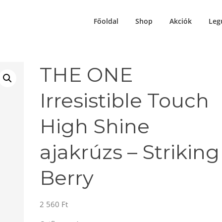
Főoldal
Shop
Akciók
Leg
THE ONE
Irresistible Touch
High Shine
ajakrúzs – Striking
Berry
2 560
Ft