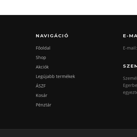
A
változatok
a
termékoldalon
NAVIGÁCIÓ
E-MA
választhatók
ki
Főoldal
E-mail
Shop
SZE
Akciók
Legújabb termékek
Személ
Egerbe
ÁSZF
egyezt
Kosár
Pénztár