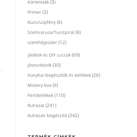
(3)
Körömlakk
(3)
Primer
(6)
Rúzs/szájfény
(8)
Szemceruza/Tus/spirál
(12)
szemhéjpúder
(69)
Játékok és DIY cuccok
(30)
Jóseszközök
(26)
Konyhai kiegészítők és kellékek
(9)
Mistery box
(110)
Partikellékek
(241)
Ruházat
(342)
Ruházati kiegészítő
TERMÉK CÍMKÉK