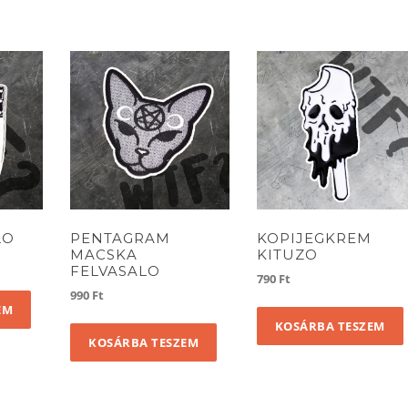
LO
PENTAGRAM
KOPIJEGKREM
MACSKA
KITUZO
FELVASALO
790
Ft
990
Ft
EM
KOSÁRBA TESZEM
KOSÁRBA TESZEM