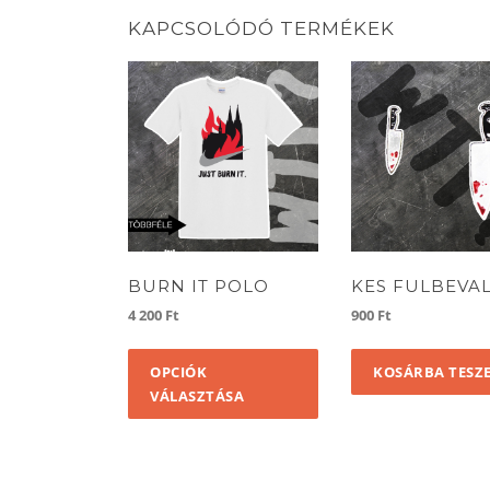
KAPCSOLÓDÓ TERMÉKEK
BURN IT POLO
KES FULBEVA
4 200
Ft
900
Ft
Ennek
OPCIÓK
KOSÁRBA TESZ
a
VÁLASZTÁSA
terméknek
több
variációja
van.