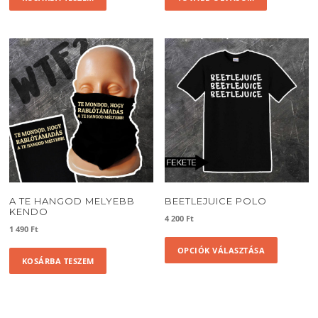
4
3
500 Ft.
200 Ft.
A TE HANGOD MELYEBB
BEETLEJUICE POLO
KENDO
4 200
Ft
1 490
Ft
Ennek
OPCIÓK VÁLASZTÁSA
a
KOSÁRBA TESZEM
termékne
több
variációja
van.