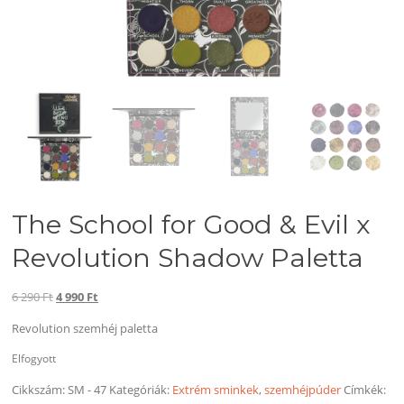
The School for Good & Evil x
Revolution Shadow Paletta
Original
Current
6 290
Ft
4 990
Ft
price
price
Revolution szemhéj paletta
was:
is:
6
4
Elfogyott
290 Ft.
990 Ft.
Cikkszám:
SM - 47
Kategóriák:
Extrém sminkek
,
szemhéjpúder
Címkék: