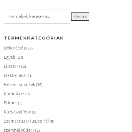
A
változato
Keresés
Keresés
a
a
termékol
következőre:
választha
ki
TERMÉKKATEGÓRIÁK
Dekoráció
(168)
Egyéb
(24)
Ékszer
(132)
Elektronika
(1)
Extrém sminkek
(36)
Körömlakk
(3)
Primer
(3)
Rúzs/szájfény
(6)
Szemceruza/Tus/spirál
(8)
szemhéjpúder
(12)