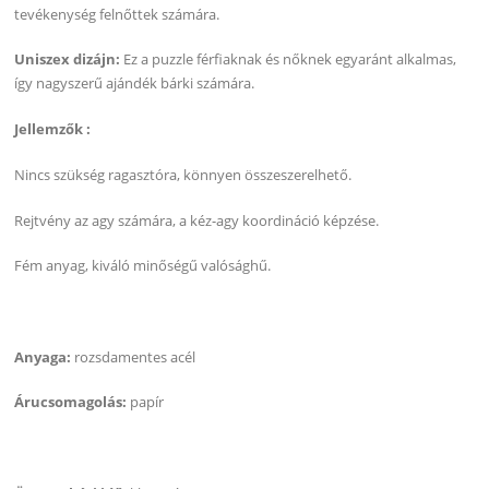
tevékenység felnőttek számára.
Uniszex dizájn:
Ez a puzzle férfiaknak és nőknek egyaránt alkalmas,
így nagyszerű ajándék bárki számára.
Jellemzők
:
Nincs szükség ragasztóra, könnyen összeszerelhető.
Rejtvény az agy számára, a kéz-agy koordináció képzése.
Fém anyag, kiváló minőségű valósághű.
Anyaga:
rozsdamentes acél
Árucsomagolás:
papír