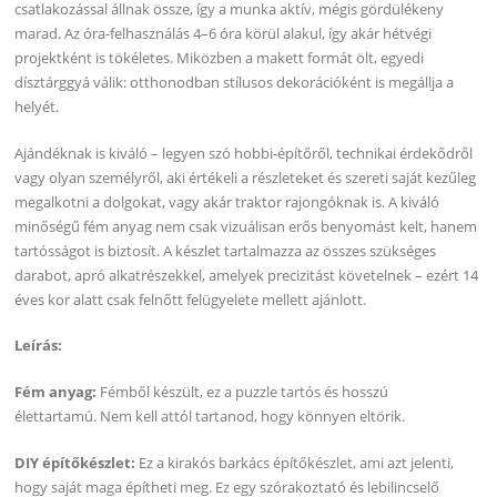
csatlakozással állnak össze, így a munka aktív, mégis gördülékeny
marad. Az óra-felhasználás 4–6 óra körül alakul, így akár hétvégi
projektként is tökéletes. Miközben a makett formát ölt, egyedi
dísztárggyá válik: otthonodban stílusos dekorációként is megállja a
helyét.
Ajándéknak is kiváló – legyen szó hobbi-építőről, technikai érdekődről
vagy olyan személyről, aki értékeli a részleteket és szereti saját kezűleg
megalkotni a dolgokat, vagy akár traktor rajongóknak is. A kiváló
minőségű fém anyag nem csak vizuálisan erős benyomást kelt, hanem
tartósságot is biztosít. A készlet tartalmazza az összes szükséges
darabot, apró alkatrészekkel, amelyek precizitást követelnek – ezért 14
éves kor alatt csak felnőtt felügyelete mellett ajánlott.
Leírás:
Fém anyag:
Fémből készült, ez a puzzle tartós és hosszú
élettartamú. Nem kell attól tartanod, hogy könnyen eltörik.
DIY építőkészlet:
Ez a kirakós barkács építőkészlet, ami azt jelenti,
hogy saját maga építheti meg. Ez egy szórakoztató és lebilincselő