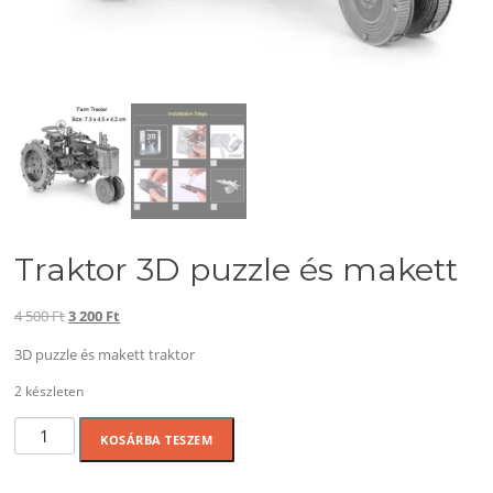
Traktor 3D puzzle és makett
Original
Current
4 500
Ft
3 200
Ft
price
price
3D puzzle és makett traktor
was:
is:
4
3
2 készleten
500 Ft.
200 Ft.
Traktor
KOSÁRBA TESZEM
3D
puzzle