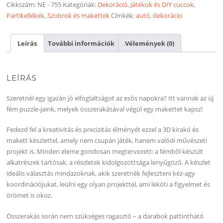
és
Cikkszám:
NE - 755
Kategóriák:
Dekoráció
,
Játékok és DIY cuccok
,
makett
Partikellékek
,
Szobrok és makettek
Címkék:
autó
,
dekorácio
mennyiség
Leírás
További információk
Vélemények (0)
LEÍRÁS
Szeretnél egy igazán jó elfoglaltságot az esős napokra? Itt vannak az új
fém puzzle-jaink, melyek összerakásával végül egy makettet kapsz!
Fedezd fel a kreativitás és precizitás élményét ezzel a 3D kirakó és
makett készlettel, amely nem csupán játék, hanem valódi művészeti
projekt is. Minden eleme gondosan megtervezett: a fémből készült
alkatrészek tartósak, a részletek kidolgozottsága lenyűgöző. A készlet
ideális választás mindazoknak, akik szeretnék fejleszteni kéz-agy
koordinációjukat, leülni egy olyan projekttel, ami leköti a figyelmet és
örömet is okoz.
Összerakás során nem szükséges ragasztó – a darabok pattintható