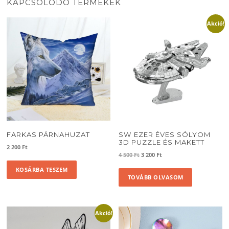
KAPCSOLÓDÓ TERMÉKEK
Akció!
FARKAS PÁRNAHUZAT
SW EZER ÉVES SÓLYOM
3D PUZZLE ÉS MAKETT
2 200
Ft
Original
Current
4 500
Ft
3 200
Ft
price
price
KOSÁRBA TESZEM
was:
is:
TOVÁBB OLVASOM
4
3
500 Ft.
200 Ft.
Akció!