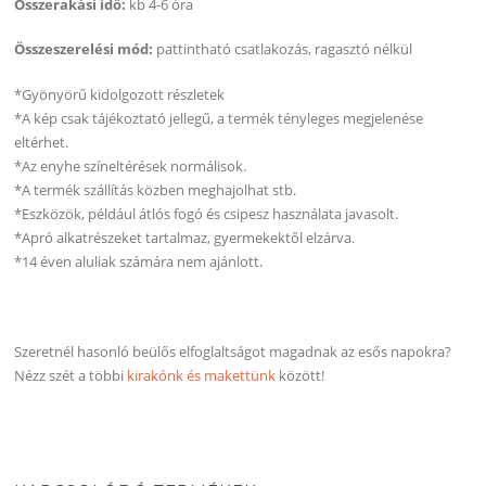
Összerakási idő:
kb 4-6 óra
Összeszerelési mód:
pattintható csatlakozás, ragasztó nélkül
*Gyönyörű kidolgozott részletek
*A kép csak tájékoztató jellegű, a termék tényleges megjelenése
eltérhet.
*Az enyhe színeltérések normálisok.
*A termék szállítás közben meghajolhat stb.
*Eszközök, például átlós fogó és csipesz használata javasolt.
*Apró alkatrészeket tartalmaz, gyermekektől elzárva.
*14 éven aluliak számára nem ajánlott.
Szeretnél hasonló beülős elfoglaltságot magadnak az esős napokra?
Nézz szét a többi
kirakónk és makettünk
között!