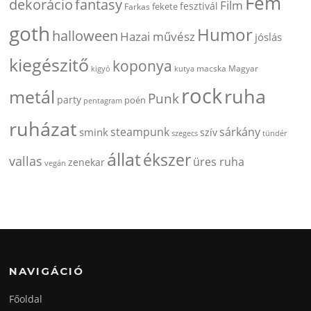
Fém
dekorácio
fantasy
Film
fesztivál
fekete
Farkas
goth
Humor
halloween
Hazai művész
jóslás
kiegészitő
koponya
kigyó
kutya
macska
Magyar
rock
ruha
metál
Punk
party
poén
pentagram
ruházat
steampunk
sárkány
smink
szív
szegecs
tündér
állat
ékszer
vallas
üres ruha
zenekar
vegán
NAVIGÁCIÓ
Főoldal