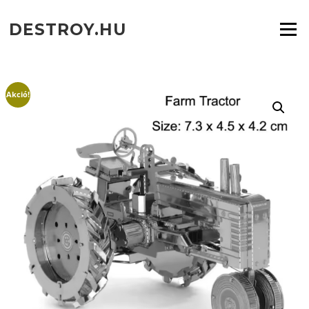
Ugrás
a
DESTROY.HU
Menü
tartalomra
Akció!