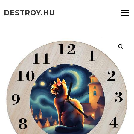
Ugrás
a
DESTROY.HU
Menü
tartalomra