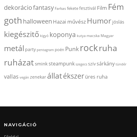
Fém
dekorácio
fantasy
Film
fesztivál
fekete
Farkas
goth
Humor
halloween
Hazai művész
jóslás
kiegészitő
koponya
kigyó
kutya
macska
Magyar
rock
ruha
metál
Punk
party
poén
pentagram
ruházat
steampunk
sárkány
smink
szív
szegecs
tündér
állat
ékszer
vallas
üres ruha
zenekar
vegán
NAVIGÁCIÓ
Főoldal