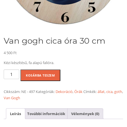
Van gogh cica óra 30 cm
4 500
Ft
Kézi készítésű, fa alapú falióra.
Van
KOSÁRBA TESZEM
gogh
cica
óra
Cikkszám:
NE - 497
Kategóriák:
Dekoráció
,
Órák
Címkék:
állat
,
cica
,
goth
,
30
Van Gogh
cm
mennyiség
Leírás
További információk
Vélemények (0)