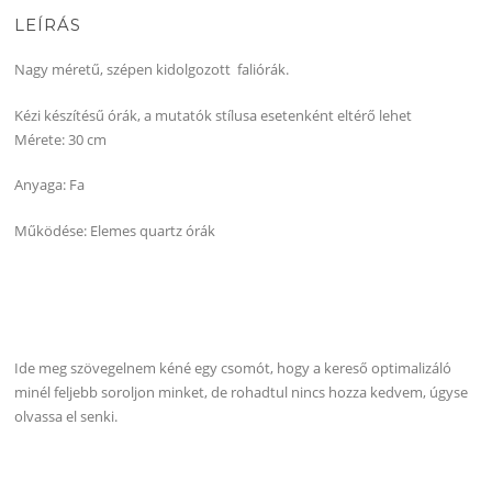
LEÍRÁS
Nagy méretű, szépen kidolgozott faliórák.
Kézi készítésű órák, a mutatók stílusa esetenként eltérő lehet
Mérete: 30 cm
Anyaga: Fa
Működése: Elemes quartz órák
Ide meg szövegelnem kéné egy csomót, hogy a kereső optimalizáló
minél feljebb soroljon minket, de rohadtul nincs hozza kedvem, úgyse
olvassa el senki.