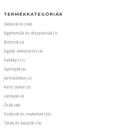
következőre:
termékoldalon
termékol
választhatók
választha
TERMÉKKATEGÓRIÁK
ki
ki
Dekoráció
(168)
Ágyneműk és díszpárnák
(7)
Bútorok
(3)
Egyéb dekoráció
(14)
Falikép
(11)
Gyertyák
(6)
Járműdekor
(2)
Kerti dekor
(5)
Lámpák
(4)
Órák
(48)
Szobrok és makettek
(55)
Tálak és kaspók
(18)