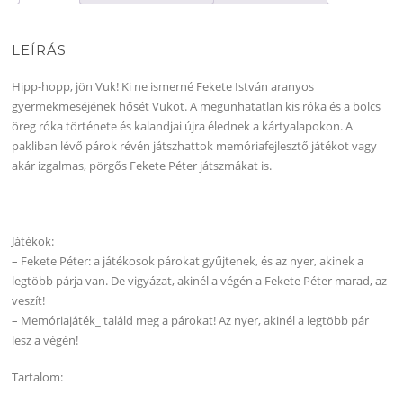
LEÍRÁS
Hipp-hopp, jön Vuk! Ki ne ismerné Fekete István aranyos
gyermekmeséjének hősét Vukot. A megunhatatlan kis róka és a bölcs
öreg róka története és kalandjai újra élednek a kártyalapokon. A
pakliban lévő párok révén játszhattok memóriafejlesztő játékot vagy
akár izgalmas, pörgős Fekete Péter játszmákat is.
Játékok:
– Fekete Péter: a játékosok párokat gyűjtenek, és az nyer, akinek a
legtöbb párja van. De vigyázat, akinél a végén a Fekete Péter marad, az
veszít!
– Memóriajáték_ találd meg a párokat! Az nyer, akinél a legtöbb pár
lesz a végén!
Tartalom: