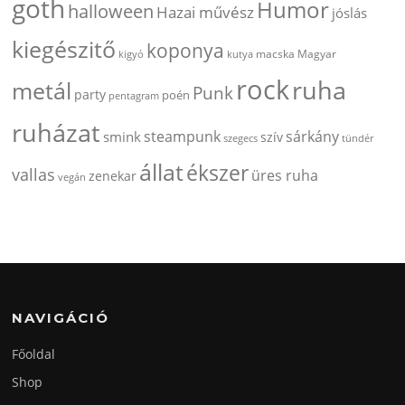
goth
Humor
halloween
Hazai művész
jóslás
kiegészitő
koponya
kigyó
kutya
macska
Magyar
rock
ruha
metál
Punk
party
poén
pentagram
ruházat
steampunk
sárkány
smink
szív
szegecs
tündér
állat
ékszer
vallas
üres ruha
zenekar
vegán
NAVIGÁCIÓ
Főoldal
Shop