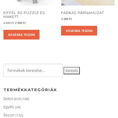
EIFFEL 3D PUZZLE ÉS
FARKAS PÁRNAHUZAT
MAKETT
2 200
Ft
Original
Current
4 500
Ft
2 900
Ft
price
price
KOSÁRBA TESZEM
was:
is:
KOSÁRBA TESZEM
4
2
500 Ft.
900 Ft.
Keresés
Keresés
a
következőre:
TERMÉKKATEGÓRIÁK
Dekoráció
(168)
Egyéb
(24)
Ékszer
(132)