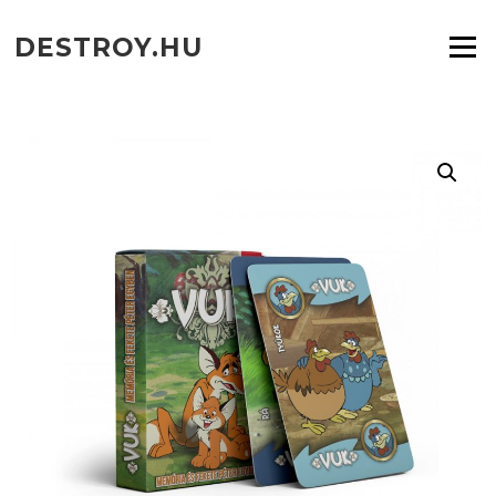
Ugrás
a
DESTROY.HU
Menü
tartalomra