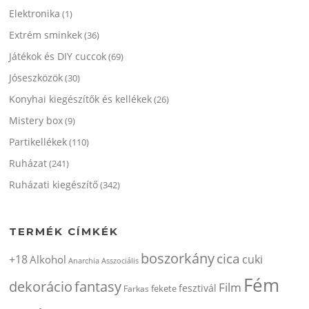
Elektronika
(1)
Extrém sminkek
(36)
Játékok és DIY cuccok
(69)
Jóseszközök
(30)
Konyhai kiegészítők és kellékek
(26)
Mistery box
(9)
Partikellékek
(110)
Ruházat
(241)
Ruházati kiegészítő
(342)
TERMÉK CÍMKÉK
boszorkány
cica
+18
cuki
Alkohol
Anarchia
Asszociális
Fém
dekorácio
fantasy
Film
fesztivál
fekete
Farkas