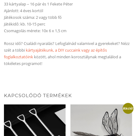
33 kártyalap – 16 pár és 1 Fekete Péter
Ajánlott: 4 éves kortól
Játékosok száma: 2 vagy több fő
Játékidő: kb. 10-15 perc
Csomagolás mérete: 10x 6 x 1,5 cm
Rossz idő? Családi nyaralás? Lefoglalnád valamivel a gyerekeket? Nézz
szét a többi
kártyajátékunk, a DIY cuccaink vagy az építős
foglalkoztatóink
között, ahol minden korosztálynak megtalálod a
tökéletes programot!
KAPCSOLÓDÓ TERMÉKEK
Akció!