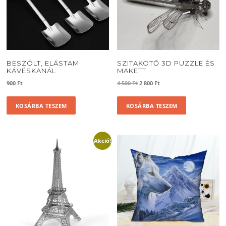
BESZÓLT, ELÁSTAM
SZITAKÖTŐ 3D PUZZLE ÉS
KÁVÉSKANÁL
MAKETT
Original
Current
900
Ft
4 500
Ft
2 800
Ft
price
price
was:
is:
KOSÁRBA TESZEM
KOSÁRBA TESZEM
4
2
500 Ft.
800 Ft.
Akció!