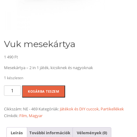
Vuk mesekártya
1 490
Ft
Mesekártya – 2 in 1 játék, kicsiknek és nagyoknak
1 készleten
Vuk
KOSÁRBA TESZEM
mesekártya
mennyiség
Cikkszám:
NE - 469
Kategóriák:
Játékok és DIY cuccok
,
Partikellékek
Címkék:
Film
,
Magyar
Leírás
További információk
Vélemények (0)