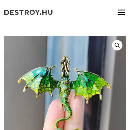
Ugrás
a
DESTROY.HU
Menü
tartalomra