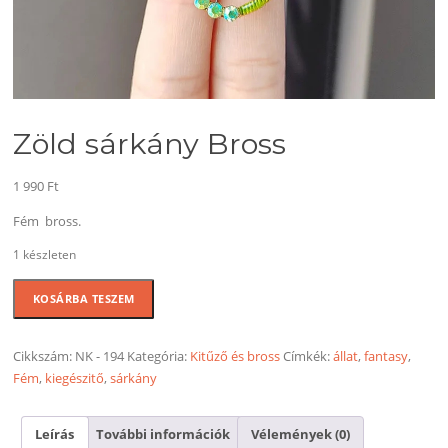
Zöld sárkány Bross
1 990
Ft
Fém bross.
1 készleten
Zöld
KOSÁRBA TESZEM
sárkány
Bross
mennyiség
Cikkszám:
NK - 194
Kategória:
Kitűző és bross
Címkék:
állat
,
fantasy
,
Fém
,
kiegészitő
,
sárkány
Leírás
További információk
Vélemények (0)