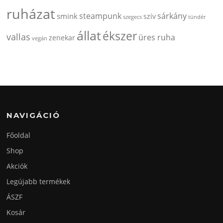
ruházat
steampunk
sárkány
smink
szív
szegecs
tündér
állat
ékszer
vallas
üres ruha
zenekar
vegán
NAVIGÁCIÓ
Főoldal
Shop
Akciók
Legújabb termékek
ÁSZF
Kosár