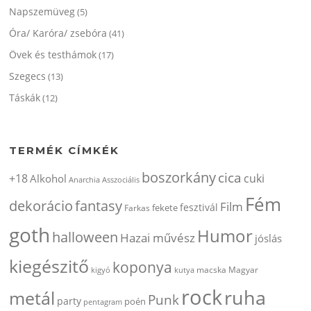
Napszemüveg
(5)
Óra/ Karóra/ zsebóra
(41)
Övek és testhámok
(17)
Szegecs
(13)
Táskák
(12)
TERMÉK CÍMKÉK
boszorkány
cica
+18
cuki
Alkohol
Anarchia
Asszociális
Fém
dekorácio
fantasy
Film
fesztivál
fekete
Farkas
goth
Humor
halloween
Hazai művész
jóslás
kiegészitő
koponya
kigyó
kutya
macska
Magyar
rock
ruha
metál
Punk
party
poén
pentagram