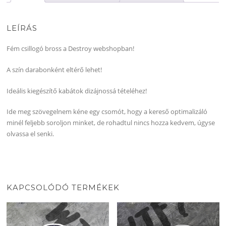
LEÍRÁS
Fém csillogó bross a Destroy webshopban!
A szín darabonként eltérő lehet!
Ideális kiegészítő kabátok dizájnossá tételéhez!
Ide meg szövegelnem kéne egy csomót, hogy a kereső optimalizáló
minél feljebb soroljon minket, de rohadtul nincs hozza kedvem, úgyse
olvassa el senki.
KAPCSOLÓDÓ TERMÉKEK