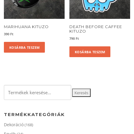
MARIHUANA KITUZO
DEATH BEFORE CAFFEE
KITUZO
390
Ft
790
Ft
KOSÁRBA TESZEM
KOSÁRBA TESZEM
Keresés
Keresés
a
következőre:
TERMÉKKATEGÓRIÁK
Dekoráció
(168)
Egyéb
(24)