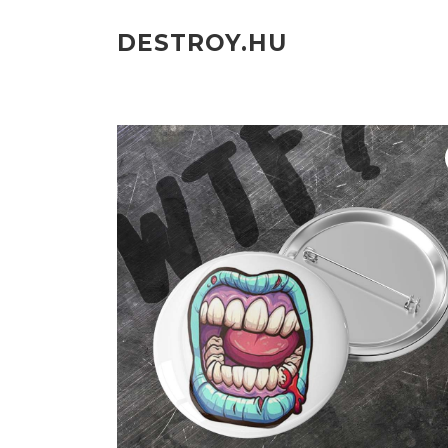
Ugrás
a
DESTROY.HU
tartalomra