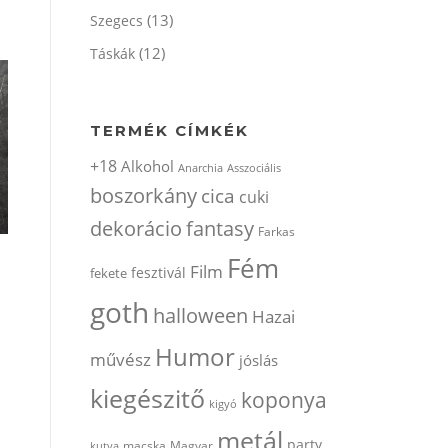
(13)
Szegecs
(12)
Táskák
TERMÉK CÍMKÉK
+18
Alkohol
Anarchia
Asszociális
boszorkány
cica
cuki
dekorácio
fantasy
Farkas
Fém
Film
fesztivál
fekete
goth
halloween
Hazai
Humor
művész
jóslás
kiegészitő
koponya
kigyó
metál
party
kutya
macska
Magyar