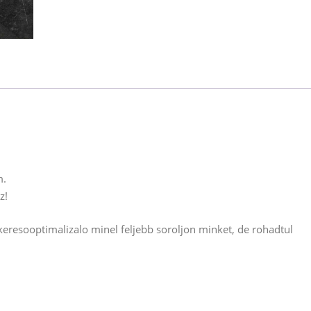
m.
z!
resooptimalizalo minel feljebb soroljon minket, de rohadtul