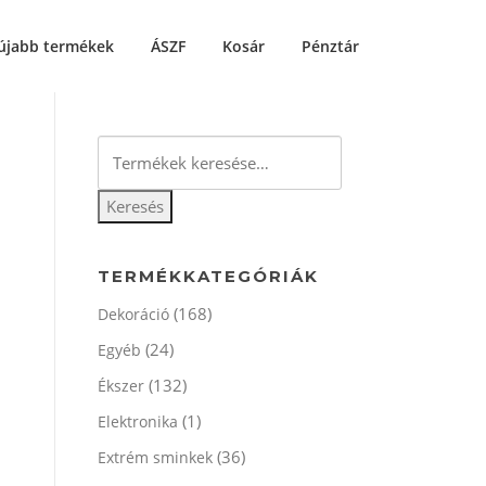
újabb termékek
ÁSZF
Kosár
Pénztár
Keresés
a
következőre:
Keresés
TERMÉKKATEGÓRIÁK
(168)
Dekoráció
(24)
Egyéb
(132)
Ékszer
(1)
Elektronika
(36)
Extrém sminkek