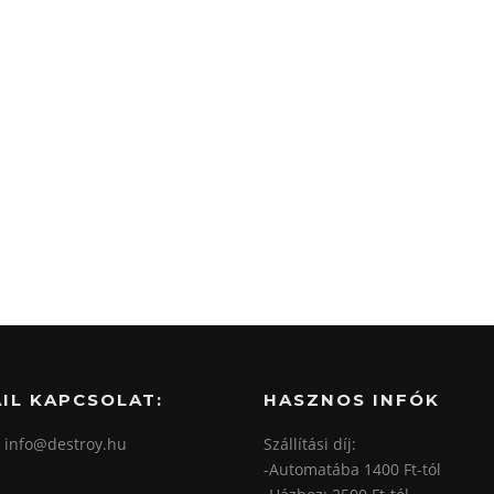
IL KAPCSOLAT:
HASZNOS INFÓK
: info@destroy.hu
Szállítási díj:
-Automatába 1400 Ft-tól