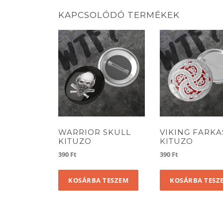
KAPCSOLÓDÓ TERMÉKEK
WARRIOR SKULL
VIKING FARKA
KITUZO
KITUZO
390
Ft
390
Ft
KOSÁRBA TESZEM
KOSÁRBA TESZ