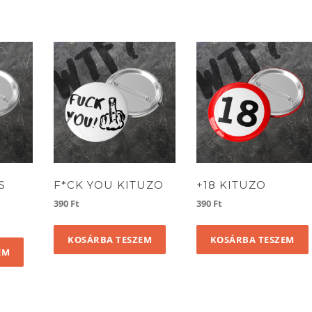
S
F*CK YOU KITUZO
+18 KITUZO
390
Ft
390
Ft
KOSÁRBA TESZEM
KOSÁRBA TESZEM
EM