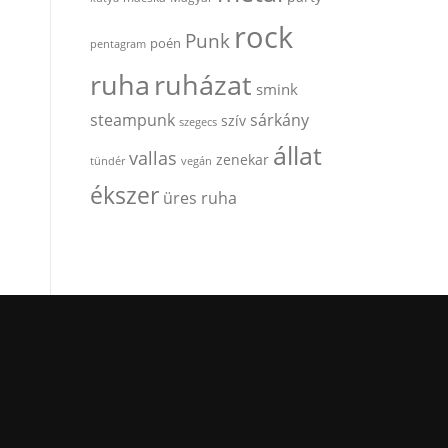
rock
Punk
poén
pentagram
ruha
ruházat
smink
steampunk
sárkány
szív
szegecs
állat
vallas
zenekar
tündér
vegán
ékszer
üres ruha