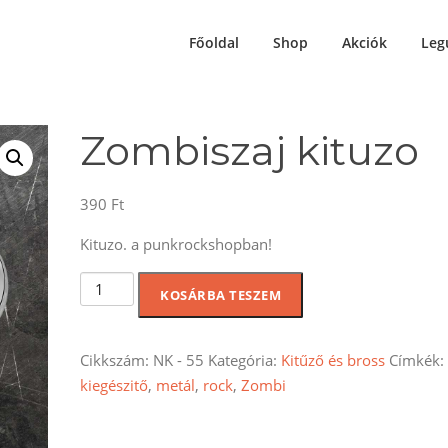
Főoldal
Shop
Akciók
Leg
Zombiszaj kituzo
390
Ft
Kituzo. a punkrockshopban!
Zombiszaj
KOSÁRBA TESZEM
kituzo
mennyiség
Cikkszám:
NK - 55
Kategória:
Kitűző és bross
Címkék:
kiegészitő
,
metál
,
rock
,
Zombi