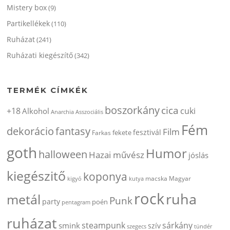
Mistery box
(9)
Partikellékek
(110)
Ruházat
(241)
Ruházati kiegészítő
(342)
TERMÉK CÍMKÉK
boszorkány
cica
+18
cuki
Alkohol
Anarchia
Asszociális
Fém
dekorácio
fantasy
Film
fesztivál
fekete
Farkas
goth
Humor
halloween
Hazai művész
jóslás
kiegészitő
koponya
kigyó
kutya
macska
Magyar
rock
ruha
metál
Punk
party
poén
pentagram
ruházat
steampunk
sárkány
smink
szív
szegecs
tündér