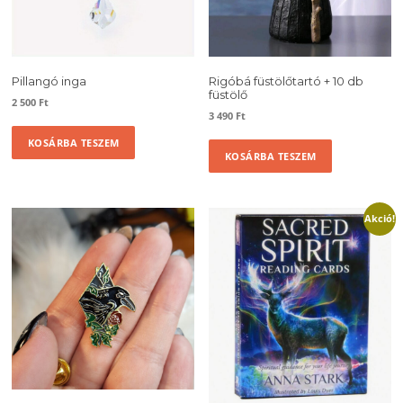
Pillangó inga
Rigóbá füstölőtartó + 10 db
füstölő
2 500
Ft
3 490
Ft
KOSÁRBA TESZEM
KOSÁRBA TESZEM
Akció!