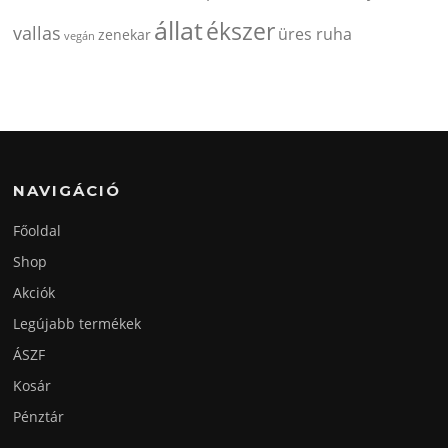
állat
ékszer
vallas
üres ruha
zenekar
vegán
NAVIGÁCIÓ
Főoldal
Shop
Akciók
Legújabb termékek
ÁSZF
Kosár
Pénztár