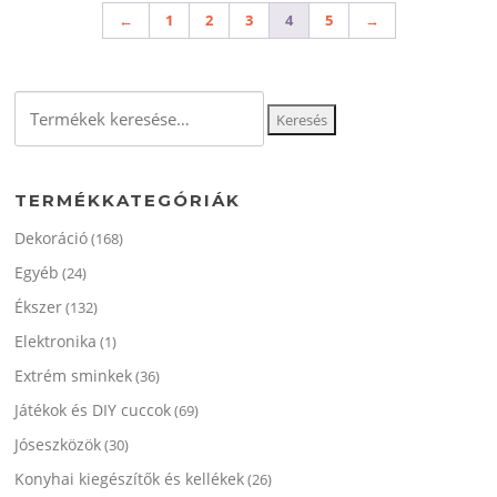
←
1
2
3
4
5
→
Keresés
Keresés
a
következőre:
TERMÉKKATEGÓRIÁK
Dekoráció
(168)
Egyéb
(24)
Ékszer
(132)
Elektronika
(1)
Extrém sminkek
(36)
Játékok és DIY cuccok
(69)
Jóseszközök
(30)
Konyhai kiegészítők és kellékek
(26)