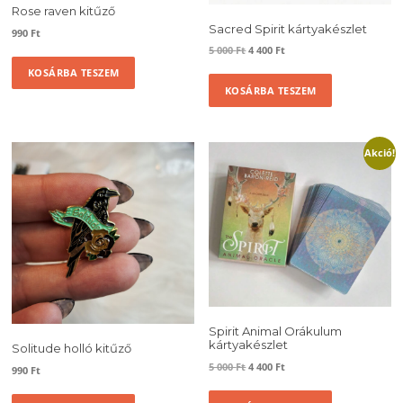
Rose raven kitűző
Sacred Spirit kártyakészlet
990
Ft
Original
Current
5 000
Ft
4 400
Ft
price
price
KOSÁRBA TESZEM
was:
is:
KOSÁRBA TESZEM
5
4
000 Ft.
400 Ft.
Akció!
Spirit Animal Orákulum
kártyakészlet
Solitude holló kitűző
Original
Current
5 000
Ft
4 400
Ft
990
Ft
price
price
was:
is: