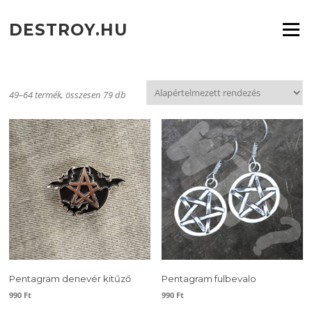
Ugrás
a
DESTROY.HU
Menü
tartalomra
49–64 termék, összesen 79 db
Pentagram denevér kitűző
Pentagram fulbevalo
990
Ft
990
Ft