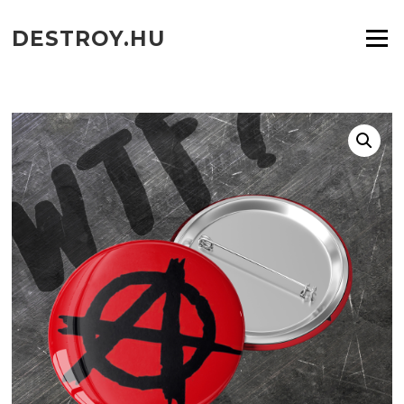
Ugrás
a
DESTROY.HU
Menü
tartalomra