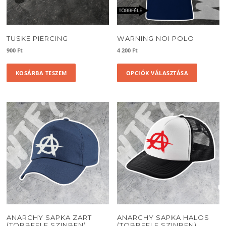
TUSKE PIERCING
WARNING NOI POLO
900
Ft
4 200
Ft
Ennek
KOSÁRBA TESZEM
OPCIÓK VÁLASZTÁSA
a
termékne
több
variációja
van.
A
változato
a
termékol
választha
ki
ANARCHY SAPKA ZART
ANARCHY SAPKA HALOS
(TOBBFELE SZINBEN)
(TOBBFELE SZINBEN)