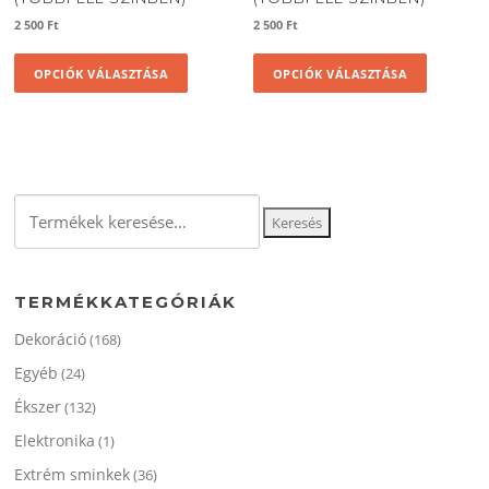
2 500
Ft
2 500
Ft
Ennek
Ennek
OPCIÓK VÁLASZTÁSA
OPCIÓK VÁLASZTÁSA
a
a
terméknek
termékne
több
több
variációja
variációja
van.
van.
A
A
Keresés
változatok
változato
Keresés
a
a
a
következőre:
termékoldalon
termékol
választhatók
választha
TERMÉKKATEGÓRIÁK
ki
ki
Dekoráció
(168)
Egyéb
(24)
Ékszer
(132)
Elektronika
(1)
Extrém sminkek
(36)