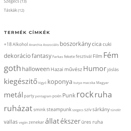
Szegecs
(13)
Táskák
(12)
TERMÉK CÍMKÉK
boszorkány
cica
+18
cuki
Alkohol
Anarchia
Asszociális
Fém
dekorácio
fantasy
Film
fesztivál
fekete
Farkas
goth
Humor
halloween
Hazai művész
jóslás
kiegészitő
koponya
kigyó
kutya
macska
Magyar
rock
ruha
metál
Punk
party
poén
pentagram
ruházat
steampunk
sárkány
smink
szív
szegecs
tündér
állat
ékszer
vallas
üres ruha
zenekar
vegán