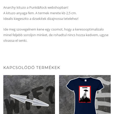
Anarchy kituzo a Punk&Rock webshopban!
A kituzo anyaga fem. A termek merete kb 2,5 cm.
Idealis kiegeszito a dzsekitek dizajnossa tetelehez!
Ide meg szovegelnem kene egy csomot, hogy a keresooptimalizalo
minel feljebb soroljon minket, de rohadtul nincs hozza kedvem, ugyse
olvassa el senki.
KAPCSOLÓDÓ TERMÉKEK