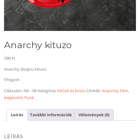
Anarchy kituzo
390
Ft
Anarchy dizajnu kituzo.
Elfogyott
Cikkszám:
NK - 08
Kategória:
Kitűző és bross
Címkék:
Anarchia
,
Fém
,
kiegészitő
,
Punk
Leírás
További információk
Vélemények (0)
LEÍRÁS