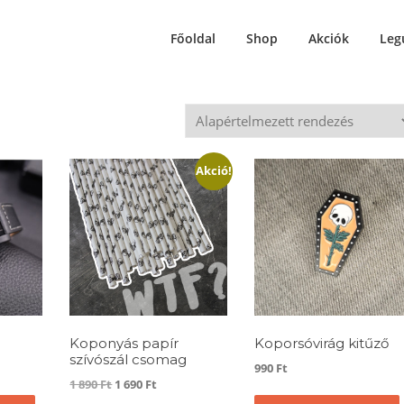
Főoldal
Shop
Akciók
Leg
Akció!
a
Koponyás papír
Koporsóvirág kitűző
szívószál csomag
990
Ft
Original
Current
1 890
Ft
1 690
Ft
price
price