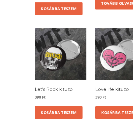
TOVÁBB OLVA
KOSÁRBA TESZEM
Let’s Rock kituzo
Love life kituzo
390
Ft
390
Ft
KOSÁRBA TESZEM
KOSÁRBA TESZ