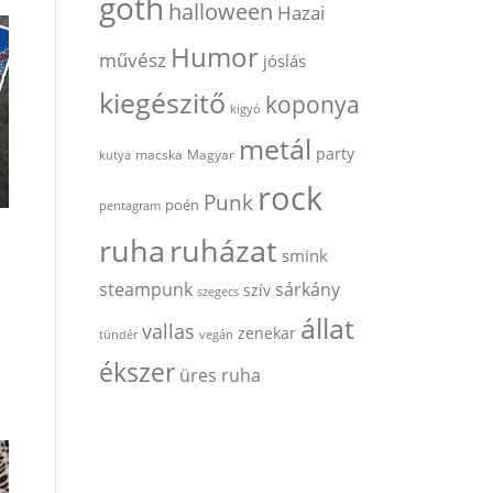
goth
halloween
Hazai
Humor
művész
jóslás
kiegészitő
koponya
kigyó
metál
party
kutya
macska
Magyar
rock
Punk
poén
pentagram
ruha
ruházat
smink
steampunk
sárkány
szív
szegecs
állat
vallas
zenekar
tündér
vegán
ékszer
üres ruha