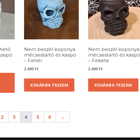
hető
Nem beszél koponya
Nem beszél koponya
kaspó
mécsestartó és kaspó
mécsestartó és kasp
– Fehér
– Fekete
tartomány:
2 490
Ft
2 490
Ft
Ennek
 Ft
a
KOSÁRBA TESZEM
KOSÁRBA TESZEM
terméknek
több
 Ft
variációja
van.
2
3
4
5
6
→
A
változatok
a