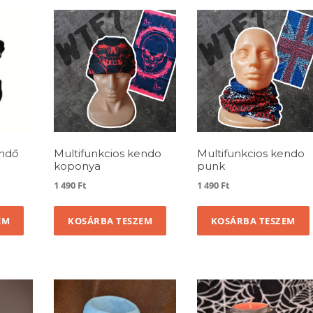
endő
Multifunkcios kendo
Multifunkcios kendo
koponya
punk
1 490
Ft
1 490
Ft
EM
KOSÁRBA TESZEM
KOSÁRBA TESZEM