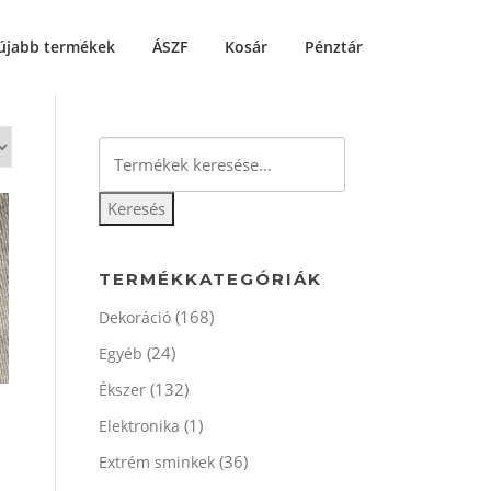
újabb termékek
ÁSZF
Kosár
Pénztár
Keresés
a
következőre:
Keresés
TERMÉKKATEGÓRIÁK
(168)
Dekoráció
(24)
Egyéb
(132)
Ékszer
(1)
Elektronika
(36)
Extrém sminkek