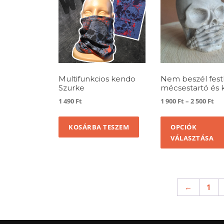
Multifunkcios kendo
Nem beszél fest
Szurke
mécsestartó és 
Ár
1 490
Ft
1 900
Ft
–
2 500
Ft
1
900
KOSÁRBA TESZEM
OPCIÓK
-
VÁLASZTÁSA
2
500
←
1