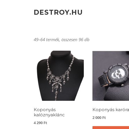
Ugrás
a
DESTROY.HU
tartalomra
49–64 termék, összesen 96 db
Koponyás
Koponyás karór
kalóznyaklánc
2 000
Ft
4 290
Ft