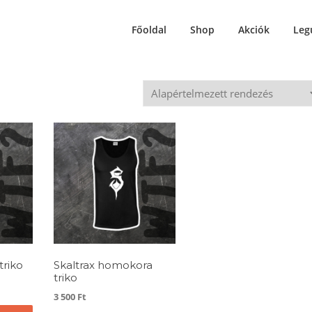
Főoldal
Shop
Akciók
Leg
triko
Skaltrax homokora
triko
3 500
Ft
Ennek