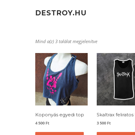
Ugrás
a
DESTROY.HU
tartalomra
Mind a(z) 3 találat megjelenítve
Koponyás egyedi top
Skaltrax feliratos 
4 500
Ft
3 500
Ft