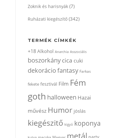
(7)
Zoknik és harisnyák
(342)
Ruházati kiegészítő
TERMÉK CÍMKÉK
+18
Alkohol
Anarchia
Asszociális
boszorkány
cica
cuki
dekorácio
fantasy
Farkas
Fém
Film
fesztivál
fekete
goth
halloween
Hazai
Humor
művész
jóslás
kiegészitő
koponya
kigyó
metál
party
kutya
macska
Magyar