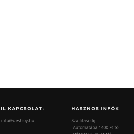
IL KAPCSOLAT:
HASZNOS INFÓK
: info@destroy.hu
Szállítási díj:
-Automatába 1400 Ft-tól