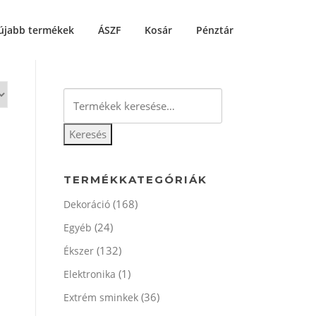
újabb termékek
ÁSZF
Kosár
Pénztár
Keresés
a
következőre:
Keresés
TERMÉKKATEGÓRIÁK
(168)
Dekoráció
(24)
Egyéb
(132)
Ékszer
(1)
Elektronika
(36)
Extrém sminkek