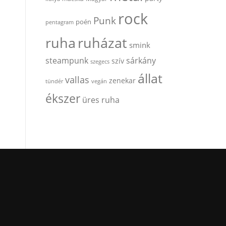
rock
Punk
poén
pentagram
ruha
ruházat
smink
steampunk
sárkány
szív
szegecs
állat
vallas
zenekar
tündér
vegán
ékszer
üres ruha