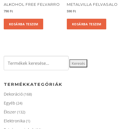
ALKOHOL FREE FELVARRO
METALVILLA FELVASALO
790
Ft
590
Ft
KOSÁRBA TESZEM
KOSÁRBA TESZEM
Keresés
Keresés
a
következőre:
TERMÉKKATEGÓRIÁK
Dekoráció
(168)
Egyéb
(24)
Ékszer
(132)
Elektronika
(1)