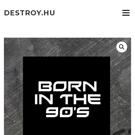
Ugrás
a
DESTROY.HU
Menü
tartalomra