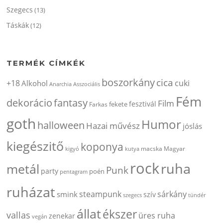
Szegecs
(13)
Táskák
(12)
TERMÉK CÍMKÉK
boszorkány
cica
+18
cuki
Alkohol
Anarchia
Asszociális
Fém
dekorácio
fantasy
Film
fesztivál
fekete
Farkas
goth
Humor
halloween
Hazai művész
jóslás
kiegészitő
koponya
kigyó
kutya
macska
Magyar
rock
ruha
metál
Punk
party
poén
pentagram
ruházat
steampunk
sárkány
smink
szív
szegecs
tündér
állat
ékszer
vallas
üres ruha
zenekar
vegán