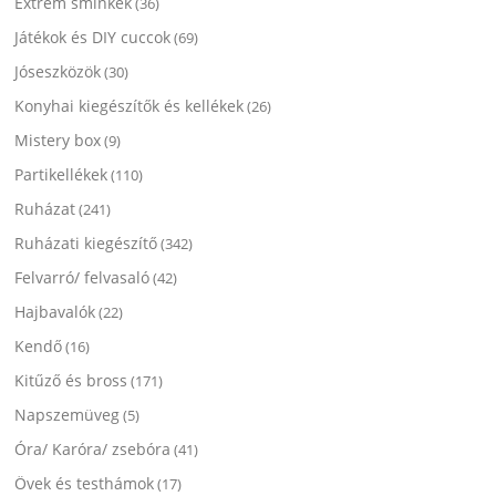
Extrém sminkek
(36)
Játékok és DIY cuccok
(69)
Jóseszközök
(30)
Konyhai kiegészítők és kellékek
(26)
Mistery box
(9)
Partikellékek
(110)
Ruházat
(241)
Ruházati kiegészítő
(342)
Felvarró/ felvasaló
(42)
Hajbavalók
(22)
Kendő
(16)
Kitűző és bross
(171)
Napszemüveg
(5)
Óra/ Karóra/ zsebóra
(41)
Övek és testhámok
(17)