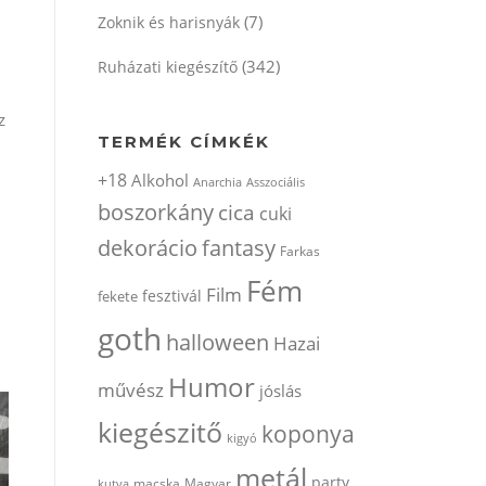
(7)
Zoknik és harisnyák
(342)
Ruházati kiegészítő
z
TERMÉK CÍMKÉK
+18
Alkohol
Anarchia
Asszociális
boszorkány
cica
cuki
dekorácio
fantasy
Farkas
Fém
Film
fesztivál
fekete
goth
halloween
Hazai
Humor
művész
jóslás
kiegészitő
koponya
kigyó
metál
party
kutya
macska
Magyar