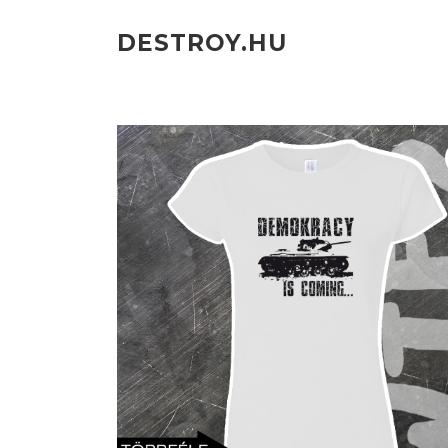
Ugrás
a
DESTROY.HU
tartalomra