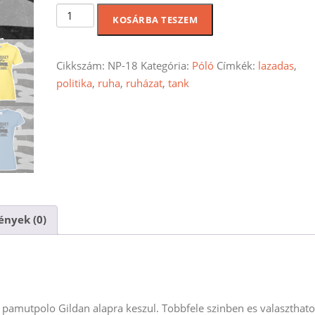
Demokracy
KOSÁRBA TESZEM
noi
polo
mennyiség
Cikkszám:
NP-18
Kategória:
Póló
Címkék:
lazadas
,
politika
,
ruha
,
ruházat
,
tank
nyek (0)
amutpolo Gildan alapra keszul. Tobbfele szinben es valaszthato