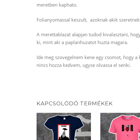
meretben kaphato.
Folianyomassal keszult, azoknak akik szeretnek 
A merettablazat alapjan tudod kivalasztani, ho
ki, mint aki a paplanhuzatot huzta magara.
Ide meg szovegelnem kene egy csomot, hogy a ke
nincs hozza kedvem, ugyse olvassa el senki.
KAPCSOLÓDÓ TERMÉKEK