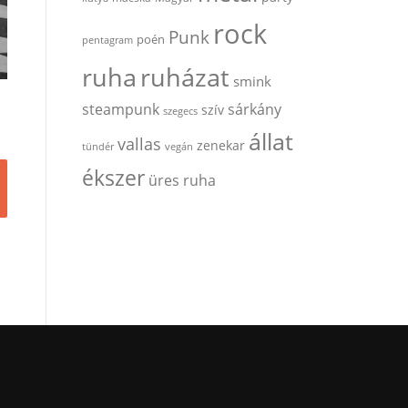
rock
Punk
poén
pentagram
ruha
ruházat
smink
steampunk
sárkány
szív
szegecs
állat
vallas
zenekar
tündér
vegán
Ennek
ékszer
üres ruha
a
terméknek
több
variációja
van.
A
változatok
a
termékoldalon
választhatók