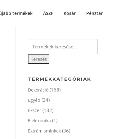
újabb termékek
ÁSZF
Kosár
Pénztár
Keresés
a
következőre:
Keresés
TERMÉKKATEGÓRIÁK
(168)
Dekoráció
(24)
Egyéb
(132)
Ékszer
(1)
Elektronika
(36)
Extrém sminkek