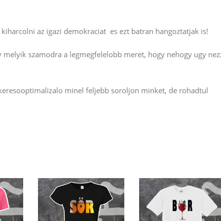
kiharcolni az igazi demokraciat es ezt batran hangoztatjak is!
gy melyik szamodra a legmegfelelobb meret, hogy nehogy ugy nez
resooptimalizalo minel feljebb soroljon minket, de rohadtul