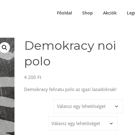
Főoldal
Shop
Akciók
Leg
Demokracy noi
polo
4 200
Ft
Demokracy feliratu polo az igazi lazadoknak!
MÉRET
SZÍNEK