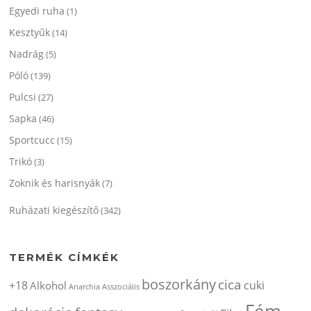
Egyedi ruha
(1)
Kesztyűk
(14)
Nadrág
(5)
Póló
(139)
Pulcsi
(27)
Sapka
(46)
Sportcucc
(15)
Trikó
(3)
Zoknik és harisnyák
(7)
Ruházati kiegészítő
(342)
TERMÉK CÍMKÉK
boszorkány
cica
+18
cuki
Alkohol
Anarchia
Asszociális
Fém