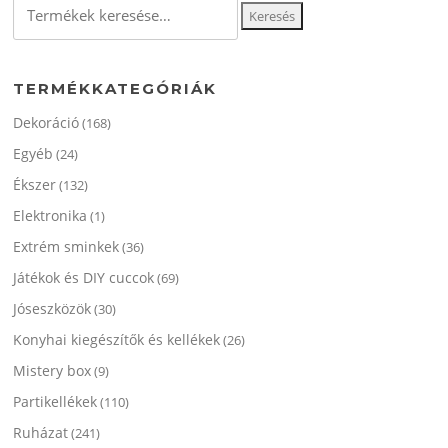
változatok
Keresés
a
a
a
termékol
következőre:
termékoldalon
választha
választhatók
ki
TERMÉKKATEGÓRIÁK
ki
Dekoráció
(168)
Egyéb
(24)
Ékszer
(132)
Elektronika
(1)
Extrém sminkek
(36)
Játékok és DIY cuccok
(69)
Jóseszközök
(30)
Konyhai kiegészítők és kellékek
(26)
Mistery box
(9)
Partikellékek
(110)
Ruházat
(241)