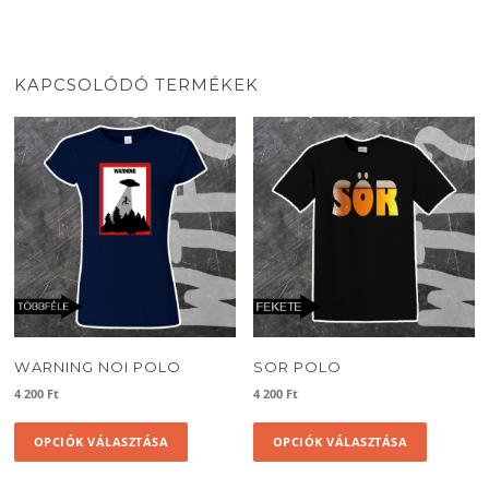
KAPCSOLÓDÓ TERMÉKEK
WARNING NOI POLO
SOR POLO
4 200
Ft
4 200
Ft
Ennek
Ennek
OPCIÓK VÁLASZTÁSA
OPCIÓK VÁLASZTÁSA
a
a
terméknek
termékne