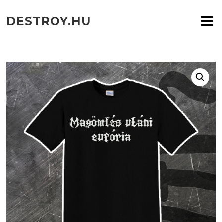
Ugrás
a
DESTROY.HU
Menü
tartalomra