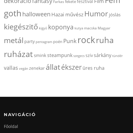
dekorácio
fantasy
Film
fesztivál
fekete
Farkas
goth
Humor
halloween
Hazai művész
jóslás
kiegészitő
koponya
kigyó
kutya
macska
Magyar
rock
ruha
metál
Punk
party
poén
pentagram
ruházat
steampunk
sárkány
smink
szív
szegecs
tündér
állat
ékszer
vallas
üres ruha
zenekar
vegán
NAVIGÁCIÓ
Főoldal