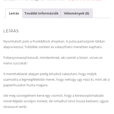
Leírás
További információk
Vélemények (0)
LEÍRÁS
Nyomtatott polo a Punk&Rock shopban. A puha pamutpolo Gildan
alapra keszul. Tobbfele szinben es valaszthato meretben kaphato.
Folianyomassal keszult, mindenkinek, aki szereti a bizarr, vicces es
meno cuccokat!
A merettablazat alapjan pedig kitudod valasztani, hogy melyik
szamodra a legmegfelelobb meret, hogy nehogy ugy nezz ki, mint aki a
paplanhuzatot huzta magara.
Ide meg szovegelnem kene egy csomot, hogy a keresooptimalizalo
minel feljebb soroljon minket, de rohadtul nincs hozza kedvem, ugyse
olvassa el senki.