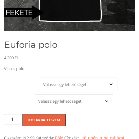
Euforia polo
4 200
Ft
Vicces polo .
MÉRET
SZÍNEK
Euforia
KOSÁRBA TESZEM
polo
mennyiség
Cikkszám:
NP-99
Kategória:
Póló
Címkék:
+18
,
poén
,
ruha
,
ruházat