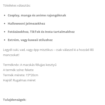
Tökéletes választás:
Cosplay, manga és anime rajongóknak
Halloweeni jelmezekhez
Fotózásokhoz, TikTok és Insta tartalmakhoz
Extrém, vagy kawaii stílushoz
Legyél cuki, vad, vagy épp misztikus – csak válaszd ki a hozzád illő
mancsokat!
Terméknév: A macskás félujjas kesztyű
A termék színe: fekete
Termék mérete: 15*20cm
Hajráf: Rugalmas méret
Tulajdonságok: