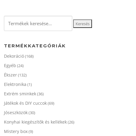
variációja
van.
van.
A
A
változatok
Keresés
változato
Keresés
a
a
a
termékoldalon
következőre:
termékol
választhatók
választha
ki
TERMÉKKATEGÓRIÁK
ki
Dekoráció
(168)
Egyéb
(24)
Ékszer
(132)
Elektronika
(1)
Extrém sminkek
(36)
Játékok és DIY cuccok
(69)
Jóseszközök
(30)
Konyhai kiegészítők és kellékek
(26)
Mistery box
(9)