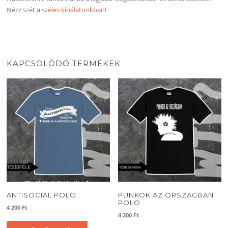
Nézz szét a
széles kínálatunkban
!
KAPCSOLÓDÓ TERMÉKEK
ANTISOCIAL POLO
PUNKOK AZ ORSZAGBAN
POLO
4 200
Ft
4 200
Ft
Ennek
Ennek