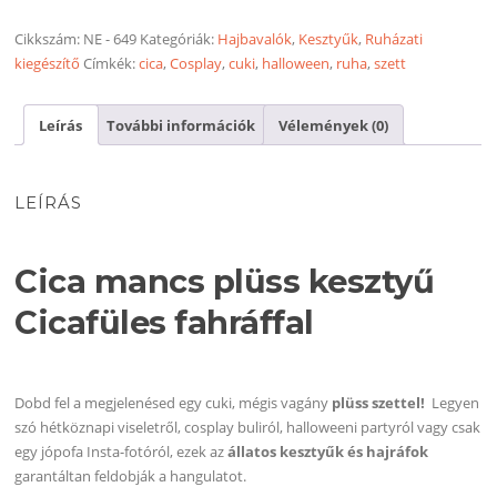
mancsos
kesztyűvel
Cikkszám:
NE - 649
Kategóriák:
Hajbavalók
,
Kesztyűk
,
Ruházati
-
kiegészítő
Címkék:
cica
,
Cosplay
,
cuki
,
halloween
,
ruha
,
szett
cuki
szett
Leírás
További információk
Vélemények (0)
Halloweenre,
farsangra,
cosplayhez
LEÍRÁS
mennyiség
Cica mancs plüss kesztyű
Cicafüles fahráffal
Dobd fel a megjelenésed egy cuki, mégis vagány
plüss szettel!
Legyen
szó hétköznapi viseletről, cosplay buliról, halloweeni partyról vagy csak
egy jópofa Insta-fotóról, ezek az
állatos kesztyűk és hajráfok
garantáltan feldobják a hangulatot.