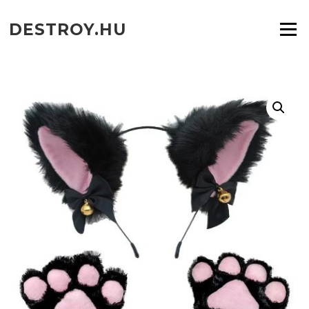
Ugrás
a
DESTROY.HU
Menü
tartalomra