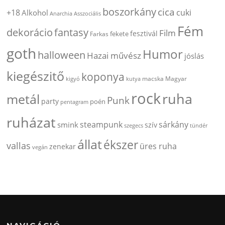
boszorkány
cica
+18
cuki
Alkohol
Anarchia
Asszociális
Fém
dekorácio
fantasy
Film
fesztivál
fekete
Farkas
goth
Humor
halloween
Hazai művész
jóslás
kiegészitő
koponya
kigyó
kutya
macska
Magyar
rock
ruha
metál
Punk
party
poén
pentagram
ruházat
steampunk
sárkány
smink
szív
szegecs
tündér
állat
ékszer
vallas
üres ruha
zenekar
vegán