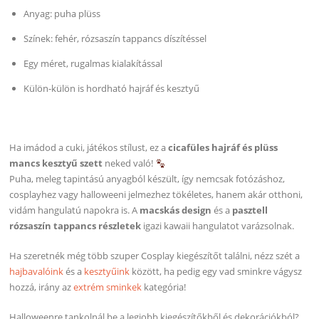
Anyag: puha plüss
Színek: fehér, rózsaszín tappancs díszítéssel
Egy méret, rugalmas kialakítással
Külön-külön is hordható hajráf és kesztyű
Ha imádod a cuki, játékos stílust, ez a
cicafüles hajráf és plüss
mancs kesztyű szett
neked való!
Puha, meleg tapintású anyagból készült, így nemcsak fotózáshoz,
cosplayhez vagy halloweeni jelmezhez tökéletes, hanem akár otthoni,
vidám hangulatú napokra is. A
macskás design
és a
pasztell
rózsaszín tappancs részletek
igazi kawaii hangulatot varázsolnak.
Ha szeretnék még több szuper Cosplay kiegészítőt találni, nézz szét a
hajbavalóink
és a
kesztyűink
között, ha pedig egy vad sminkre vágysz
hozzá, irány az
extrém sminkek
kategória!
Halloweenre tankolnál be a legjobb kiegészítőkből és dekorációkból?