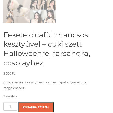
Fekete cicafül mancsos
kesztyűvel – cuki szett
Halloweenre, farsangra,
cosplayhez
3 500
Ft
Cuki cicamancs kesztyű és cicafüles hajráf az igazán cuki
megjelenésért!
3 készleten
Fekete
KOSÁRBA TESZEM
cicafül