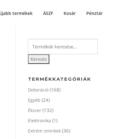
újabb termékek
ÁSZF
Kosár
Pénztár
Keresés
a
következőre:
Keresés
TERMÉKKATEGÓRIÁK
(168)
Dekoráció
(24)
Egyéb
(132)
Ékszer
(1)
Elektronika
(36)
Extrém sminkek