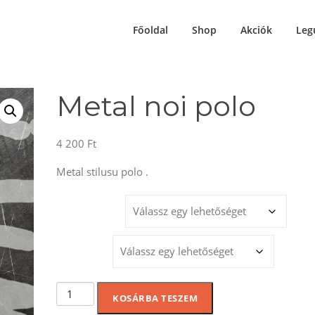
Főoldal
Shop
Akciók
Leg
Metal noi polo
4 200
Ft
Metal stilusu polo .
MÉRET
SZÍNEK
Metal
KOSÁRBA TESZEM
noi