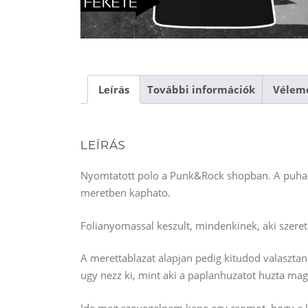
Leírás
További információk
Vélemé
LEÍRÁS
Nyomtatott polo a Punk&Rock shopban. A puha p
meretben kaphato.
Folianyomassal keszult, mindenkinek, aki szereti
A merettablazat alapjan pedig kitudod valaszta
ugy nezz ki, mint aki a paplanhuzatot huzta mag
Ide meg szovegelnem kene egy csomot, hogy a ke