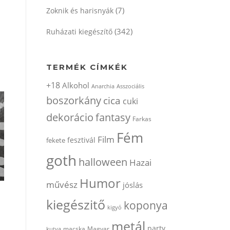
(7)
Zoknik és harisnyák
(342)
Ruházati kiegészítő
TERMÉK CÍMKÉK
+18
Alkohol
Anarchia
Asszociális
boszorkány
cica
cuki
dekorácio
fantasy
Farkas
Fém
Film
fesztivál
fekete
goth
halloween
Hazai
Humor
művész
jóslás
kiegészitő
koponya
kigyó
metál
party
kutya
macska
Magyar