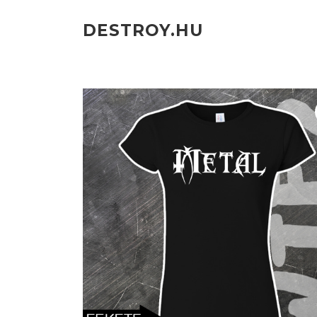
Ugrás
a
DESTROY.HU
tartalomra