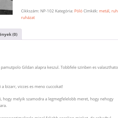
polo
mennyiség
Cikkszám:
NP-102
Kategória:
Póló
Címkék:
metál
,
ruh
ruházat
nyek (0)
amutpolo Gildan alapra keszul. Tobbfele szinben es valaszthato
 a bizarr, vicces es meno cuccokat!
ni, hogy melyik szamodra a legmegfelelobb meret, hogy nehogy
ara.
resooptimalizalo minel feljebb soroljon minket, de rohadtul