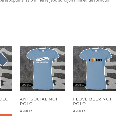
POLO
ANTISOCIAL NOI
I LOVE BEER NOI
POLO
POLO
4 200
Ft
4 200
Ft
Ennek